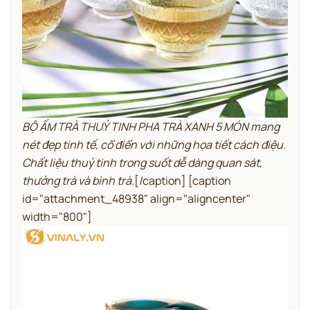
BỘ ẤM TRÀ THUỶ TINH PHA TRÀ XANH 5 MÓN mang
nét đẹp tinh tế, cổ điển với những họa tiết cách điệu.
Chất liệu thuỷ tinh trong suốt dễ dàng quan sát,
thưởng trà và bình trà.
[/caption] [caption
id="attachment_48938" align="aligncenter"
width="800"]