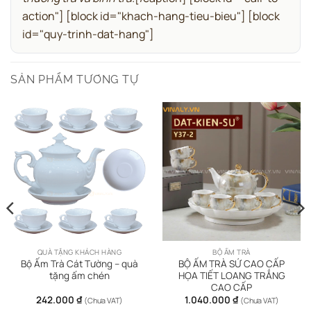
action"]
[block id="khach-hang-tieu-bieu"]
[block
id="quy-trinh-dat-hang"]
SẢN PHẨM TƯƠNG TỰ
QUÀ TẶNG KHÁCH HÀNG
BỘ ẤM TRÀ
Bộ Ấm Trà Cát Tường – quà
BỘ ẤM TRÀ SỨ CAO CẤP
tặng ấm chén
HỌA TIẾT LOANG TRẮNG
CAO CẤP
242.000
₫
1.040.000
₫
(Chưa VAT)
(Chưa VAT)