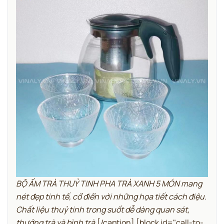
BỘ ẤM TRÀ THUỶ TINH PHA TRÀ XANH 5 MÓN mang
nét đẹp tinh tế, cổ điển với những họa tiết cách điệu.
Chất liệu thuỷ tinh trong suốt dễ dàng quan sát,
thưởng trà và bình trà.
[/caption]
[block id="call-to-