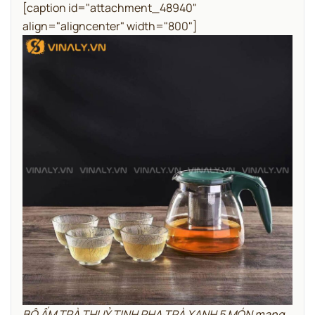
[caption id="attachment_48940"
align="aligncenter" width="800"]
BỘ ẤM TRÀ THUỶ TINH PHA TRÀ XANH 5 MÓN mang