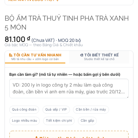
BỘ ẤM TRÀ THUỶ TINH PHA TRÀ XANH
5 MÓN
81.100
₫
(Chưa VAT) · MOQ 20 bộ
Giá bậc MOQ — theo Bảng Giá & Chiết khấu
🙋 TÔI CẦN TƯ VẤN NHANH
🎨 TÔI BIẾT THIẾT KẾ
Mô tả nhu cầu + ướm logo cơ bản
Studio thiết kế tại chỗ
Bạn cần làm gì? (mô tả tự nhiên — hoặc bấm gợi ý bên dưới)
Quà công đoàn
Quà sếp / VIP
Cần bền / rửa máy
Logo nhiều màu
Tiết kiệm chi phí
Cần gấp