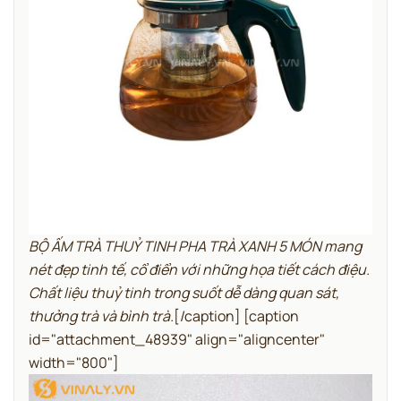
BỘ ẤM TRÀ THUỶ TINH PHA TRÀ XANH 5 MÓN mang
nét đẹp tinh tế, cổ điển với những họa tiết cách điệu.
Chất liệu thuỷ tinh trong suốt dễ dàng quan sát,
thưởng trà và bình trà.
[/caption] [caption
id="attachment_48939" align="aligncenter"
width="800"]