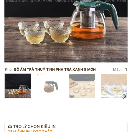
Phôi:
BỘ ẤM TRÀ THUỶ TINH PHA TRÀ XANH 5 MÓN
Mặt in:
1
🖨
TRỢ LÝ CHỌN KIỂU IN
XEM ẢNH IN LOGO THẬT ↓