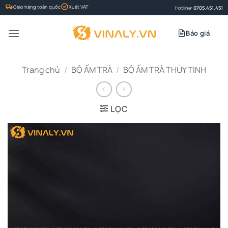
Bỏ
Giao hàng toàn quốc
Xuất VAT
Hotline:
0705.451.451
qua
nội
Báo giá
dung
Trang chủ
/
BỘ ẤM TRÀ
/
BỘ ẤM TRÀ THỦY TINH
LỌC