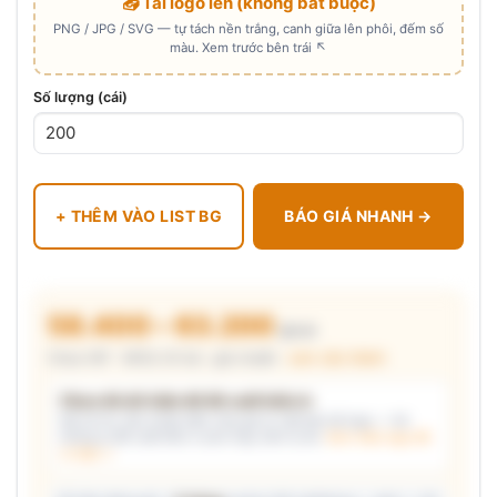
📤 Tải logo lên (không bắt buộc)
PNG / JPG / SVG — tự tách nền trắng, canh giữa lên phôi, đếm số
màu. Xem trước bên trái ↖
Số lượng (cái)
+ THÊM VÀO LIST BG
BÁO GIÁ NHANH →
58.400 – 63.200
₫/cái
Chưa VAT · MOQ 20 bộ · giá chuẩn ·
xem cấu thành
Chưa đủ dữ kiện để đề xuất kiểu in
Mô tả nhu cầu (hoặc bấm chip gợi ý) và/hoặc tải logo — hệ
thống tự đề xuất kiểu in phù hợp, kèm lý do.
Xem mẫu logo đã
in thật →