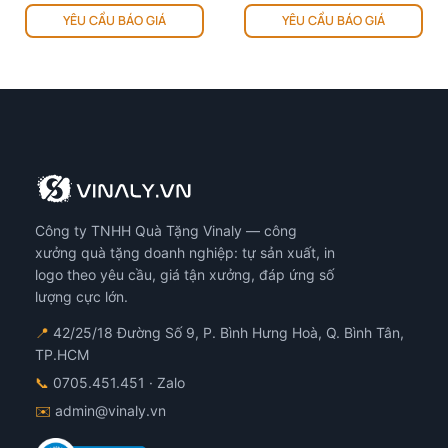
YÊU CẦU BÁO GIÁ
YÊU CẦU BÁO GIÁ
Công ty TNHH Quà Tặng Vinaly — công
xưởng quà tặng doanh nghiệp: tự sản xuất, in
logo theo yêu cầu, giá tận xưởng, đáp ứng số
lượng cực lớn.
📍
42/25/18 Đường Số 9, P. Bình Hưng Hoà, Q. Bình Tân,
TP.HCM
📞
0705.451.451
· Zalo
✉️
admin@vinaly.vn