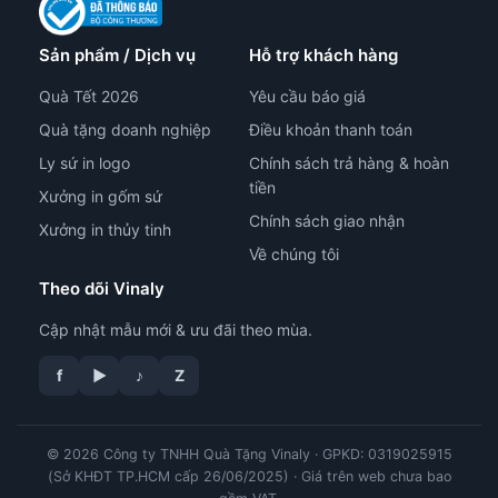
Sản phẩm / Dịch vụ
Hỗ trợ khách hàng
Quà Tết 2026
Yêu cầu báo giá
Quà tặng doanh nghiệp
Điều khoản thanh toán
Ly sứ in logo
Chính sách trả hàng & hoàn
tiền
Xưởng in gốm sứ
Chính sách giao nhận
Xưởng in thủy tinh
Về chúng tôi
Theo dõi Vinaly
Cập nhật mẫu mới & ưu đãi theo mùa.
tư vấn công nghệ in
f
▶
♪
Z
© 2026 Công ty TNHH Quà Tặng Vinaly · GPKD: 0319025915
(Sở KHĐT TP.HCM cấp 26/06/2025) · Giá trên web chưa bao