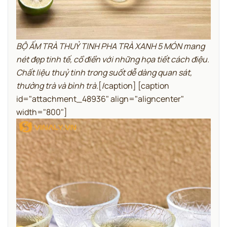
BỘ ẤM TRÀ THUỶ TINH PHA TRÀ XANH 5 MÓN mang
nét đẹp tinh tế, cổ điển với những họa tiết cách điệu.
Chất liệu thuỷ tinh trong suốt dễ dàng quan sát,
thưởng trà và bình trà.
[/caption] [caption
id="attachment_48936" align="aligncenter"
width="800"]