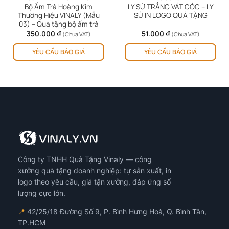
Bộ Ấm Trà Hoàng Kim
LY SỨ TRẮNG VÁT GÓC – LY
Thương Hiệu VINALY (Mẫu
SỨ IN LOGO QUÀ TẶNG
03) – Quà tặng bộ ấm trà
350.000
₫
51.000
₫
(Chưa VAT)
(Chưa VAT)
YÊU CẦU BÁO GIÁ
YÊU CẦU BÁO GIÁ
Công ty TNHH Quà Tặng Vinaly — công
xưởng quà tặng doanh nghiệp: tự sản xuất, in
logo theo yêu cầu, giá tận xưởng, đáp ứng số
lượng cực lớn.
📍
42/25/18 Đường Số 9, P. Bình Hưng Hoà, Q. Bình Tân,
TP.HCM