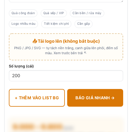
Quà công đoàn
Quà sếp / VIP
Cần bền / rửa máy
Logo nhiều màu
Tiết kiệm chi phí
Cần gấp
📤 Tải logo lên (không bắt buộc)
PNG / JPG / SVG — tự tách nền trắng, canh giữa lên phôi, đếm số
màu. Xem trước bên trái ↖
Số lượng (cái)
+ THÊM VÀO LIST BG
BÁO GIÁ NHANH →
9.000 – 9.800
₫/cái