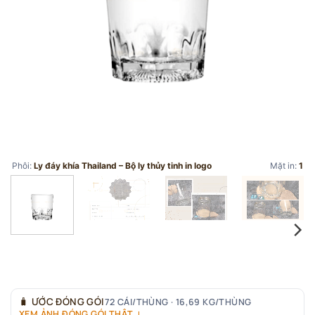
Phôi:
Ly đáy khía Thailand – Bộ ly thủy tinh in logo
Mặt in:
1
🧳
ƯỚC ĐÓNG GÓI
72 CÁI/THÙNG · 16,69 KG/THÙNG
XEM ẢNH ĐÓNG GÓI THẬT ↓