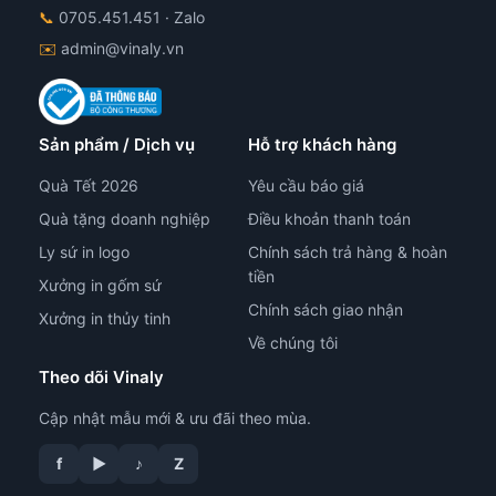
📞
0705.451.451
· Zalo
✉️
admin@vinaly.vn
Sản phẩm / Dịch vụ
Hỗ trợ khách hàng
Quà Tết 2026
Yêu cầu báo giá
Quà tặng doanh nghiệp
Điều khoản thanh toán
Ly sứ in logo
Chính sách trả hàng & hoàn
tiền
Xưởng in gốm sứ
Chính sách giao nhận
Xưởng in thủy tinh
Về chúng tôi
Theo dõi Vinaly
Cập nhật mẫu mới & ưu đãi theo mùa.
tư vấn công nghệ in
f
▶
♪
Z