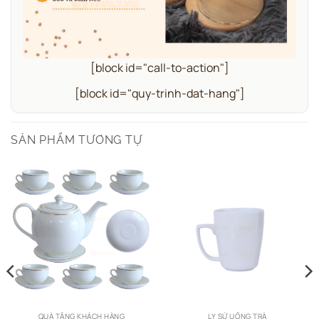
[block id="call-to-action"]
[block id="quy-trinh-dat-hang"]
SẢN PHẨM TƯƠNG TỰ
QUÀ TẶNG KHÁCH HÀNG
LY SỨ UỐNG TRÀ