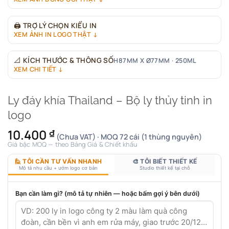
🖨
TRỢ LÝ CHỌN KIỂU IN
XEM ẢNH IN LOGO THẬT ↓
📐
KÍCH THƯỚC & THÔNG SỐ
H87MM X Ø77MM · 250ML
XEM CHI TIẾT ↓
Ly đáy khía Thailand – Bộ ly thủy tinh in
logo
10.400
₫
(Chưa VAT) · MOQ 72 cái (1 thùng nguyên)
Giá bậc MOQ — theo Bảng Giá & Chiết khấu
🙋 TÔI CẦN TƯ VẤN NHANH
🎨 TÔI BIẾT THIẾT KẾ
Mô tả nhu cầu + ướm logo cơ bản
Studio thiết kế tại chỗ
Bạn cần làm gì? (mô tả tự nhiên — hoặc bấm gợi ý bên dưới)