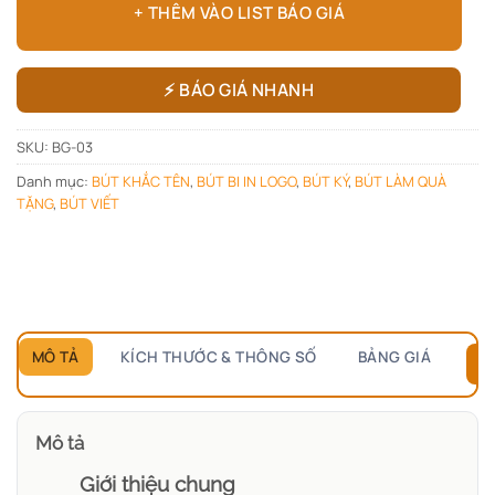
+ THÊM VÀO LIST BÁO GIÁ
⚡ BÁO GIÁ NHANH
SKU:
BG-03
Danh mục:
BÚT KHẮC TÊN
,
BÚT BI IN LOGO
,
BÚT KÝ
,
BÚT LÀM QUÀ
TẶNG
,
BÚT VIẾT
MÔ TẢ
KÍCH THƯỚC & THÔNG SỐ
BẢNG GIÁ
B
Mô tả
Giới thiệu chung