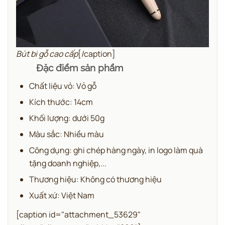
Bút bi gỗ cao cấp
[/caption]
Đặc điểm sản phẩm
Chất liệu vỏ: Vỏ gỗ
Kích thước: 14cm
Khối lượng: dưới 50g
Màu sắc: Nhiều màu
Công dụng: ghi chép hàng ngày, in logo làm quà
tặng doanh nghiệp,...
Thương hiệu: Không có thương hiệu
Xuất xứ: Việt Nam
[caption id="attachment_53629"