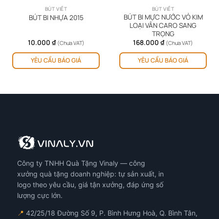
BÚT VIẾT
BÚT VIẾT
BÚT BI MỰC NƯỚC VỎ KIM
BÚT BI NHỰA 2015
LOẠI VÂN CARO SANG
TRỌNG
10.000
₫
168.000
₫
(Chưa VAT)
(Chưa VAT)
YÊU CẦU BÁO GIÁ
YÊU CẦU BÁO GIÁ
Công ty TNHH Quà Tặng Vinaly — công
xưởng quà tặng doanh nghiệp: tự sản xuất, in
logo theo yêu cầu, giá tận xưởng, đáp ứng số
lượng cực lớn.
📍
42/25/18 Đường Số 9, P. Bình Hưng Hoà, Q. Bình Tân,