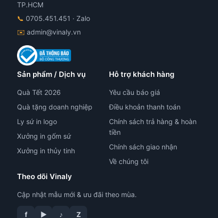
TP.HCM
📞
0705.451.451
· Zalo
✉️
admin@vinaly.vn
Sản phẩm / Dịch vụ
Hỗ trợ khách hàng
Quà Tết 2026
Yêu cầu báo giá
Quà tặng doanh nghiệp
Điều khoản thanh toán
Ly sứ in logo
Chính sách trả hàng & hoàn
tiền
Xưởng in gốm sứ
Chính sách giao nhận
Xưởng in thủy tinh
Về chúng tôi
Theo dõi Vinaly
Cập nhật mẫu mới & ưu đãi theo mùa.
f
▶
♪
Z