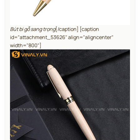
Bút bi gỗ sang trọng
[/caption] [caption
id="attachment_53626" align="aligncenter"
width="800"]