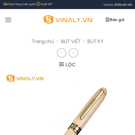
Bỏ
Giao hàng toàn quốc
Xuất VAT
Hotline:
0705.451.451
qua
nội
Báo giá
dung
Trang chủ
/
BÚT VIẾT
/
BÚT KÝ
LỌC