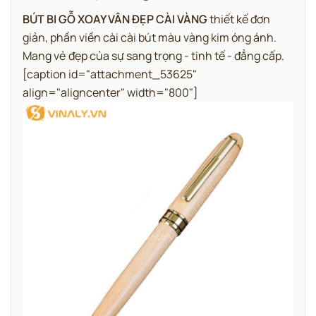
BÚT BI GỖ XOAY VÂN ĐẸP CÀI VÀNG
thiết kế đơn
giản, phần viền cài cài bút màu vàng kim óng ánh.
Mang vẻ đẹp của sự sang trọng - tinh tế - đẳng cấp.
[caption id="attachment_53625"
align="aligncenter" width="800"]