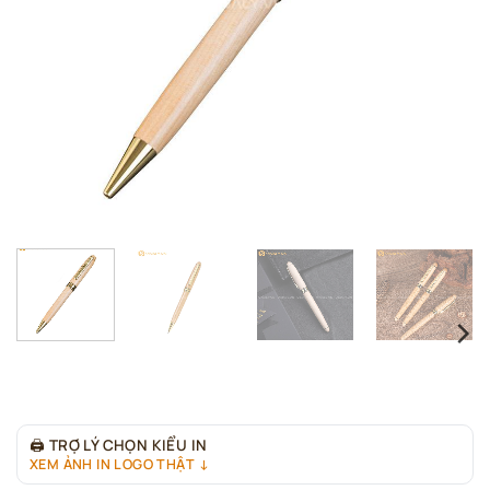
🖨
TRỢ LÝ CHỌN KIỂU IN
XEM ẢNH IN LOGO THẬT ↓