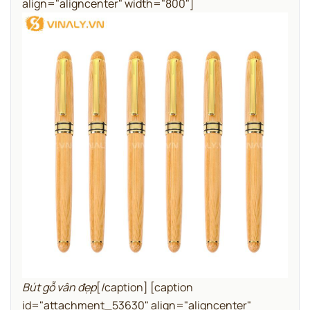
align="aligncenter" width="800"]
Bút gỗ vân đẹp
[/caption] [caption
id="attachment_53630" align="aligncenter"