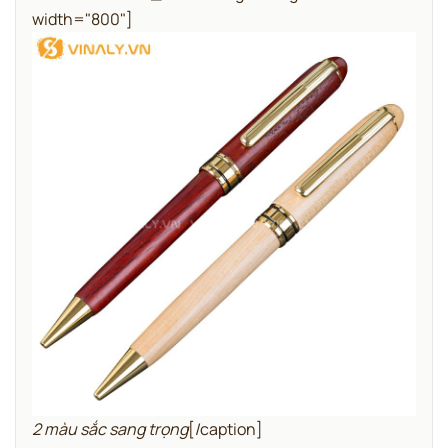
width="800"]
2 màu sắc sang trọng
[/caption]