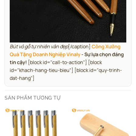
Bút vỏ gỗ tự nhiên vân đẹp
[/caption]
Công Xưởng
Quà Tặng Doanh Nghiệp Vinaly
- Sự lựa chọn đáng
tin cậy!
[block id="call-to-action"] [block
id="khach-hang-tieu-bieu"] [block id="quy-trinh-
dat-hang"]
SẢN PHẨM TƯƠNG TỰ