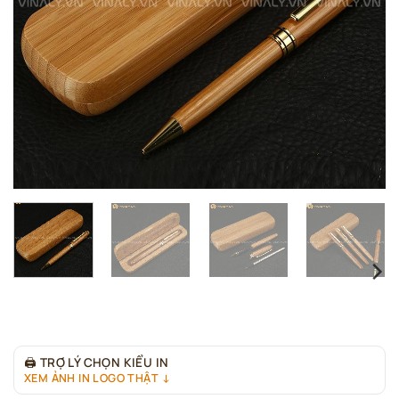
🖨
TRỢ LÝ CHỌN KIỂU IN
XEM ẢNH IN LOGO THẬT ↓