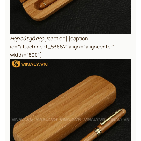
Hộp bút gỗ đẹp
[/caption] [caption
id="attachment_53662" align="aligncenter"
width="800"]