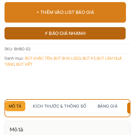
+ THÊM VÀO LIST BÁO GIÁ
⚡ BÁO GIÁ NHANH
SKU:
BHBG-02
Danh mục:
BÚT KHẮC TÊN
,
BÚT BI IN LOGO
,
BÚT KÝ
,
BÚT LÀM QUÀ
TẶNG
,
BÚT VIẾT
MÔ TẢ
KÍCH THƯỚC & THÔNG SỐ
BẢNG GIÁ
B
Mô tả