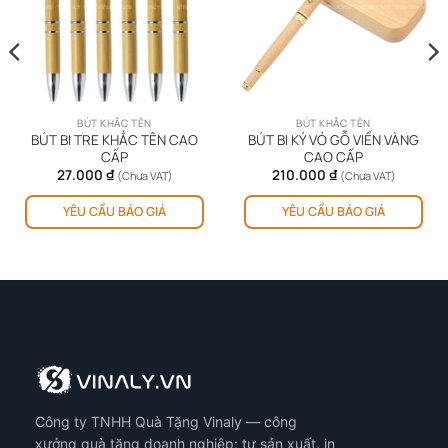
BÚT KHẮC TÊN
BÚT KHẮC TÊN
BÚT BI TRE KHẮC TÊN CAO
BÚT BI KÝ VỎ GỖ VIỀN VÀNG
CẤP
CAO CẤP
27.000
₫
210.000
₫
(Chưa VAT)
(Chưa VAT)
YÊU CẦU BÁO GIÁ
YÊU CẦU BÁO GIÁ
Công ty TNHH Quà Tặng Vinaly — công
xưởng quà tặng doanh nghiệp: tự sản xuất, in