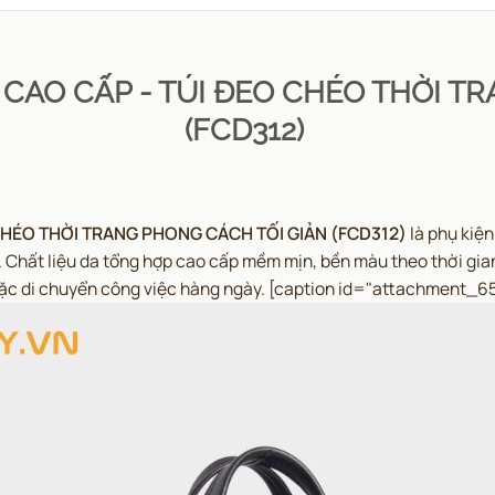
M CAO CẤP - TÚI ĐEO CHÉO THỜI T
(FCD312)
 CHÉO THỜI TRANG PHONG CÁCH TỐI GIẢN (FCD312)
là phụ kiện
ày. Chất liệu da tổng hợp cao cấp mềm mịn, bền màu theo thời g
oặc di chuyển công việc hàng ngày.
[caption id="attachment_65