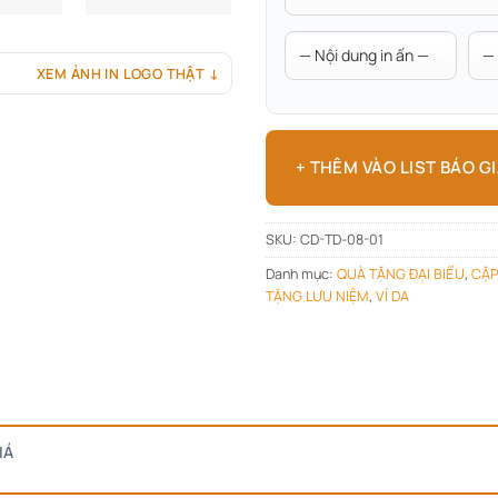
XEM ẢNH IN LOGO THẬT ↓
+ THÊM VÀO LIST BÁO G
SKU:
CD-TD-08-01
Danh mục:
QUÀ TẶNG ĐẠI BIỂU
,
CẶP
TẶNG LƯU NIỆM
,
VÍ DA
IÁ