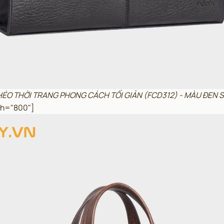
CHÉO THỜI TRANG PHONG CÁCH TỐI GIẢN (FCD312) - MÀU ĐEN
th="800"]