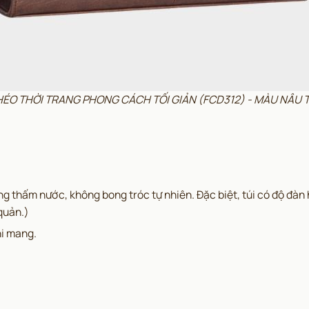
CHÉO THỜI TRANG PHONG CÁCH TỐI GIẢN (FCD312) - MÀU NÂU 
g thấm nước, không bong tróc tự nhiên. Đặc biệt, túi có độ đàn 
quản.)
hi mang.