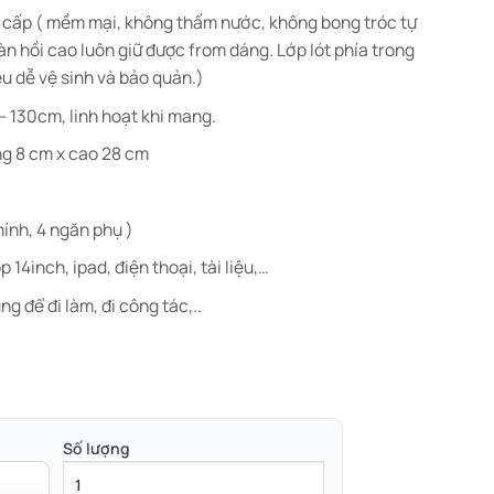
o cấp ( mềm mại, không thấm nước, không bong tróc tự
đàn hồi cao luôn giữ được from dáng. Lớp lót phía trong
ệu dễ vệ sinh và bảo quản.)
 130cm, linh hoạt khi mang.
ng 8 cm x cao 28 cm
hính, 4 ngăn phụ )
14inch, ipad, điện thoại, tài liệu,…
g để đi làm, đi công tác,..
Số lượng