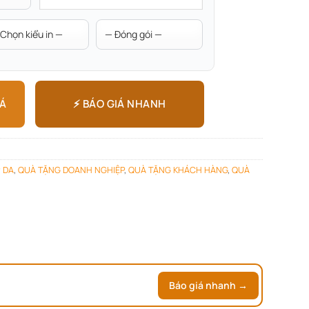
⚡ BÁO GIÁ NHANH
IÁ
 DA
,
QUÀ TẶNG DOANH NGHIỆP
,
QUÀ TẶNG KHÁCH HÀNG
,
QUÀ
Báo giá nhanh →