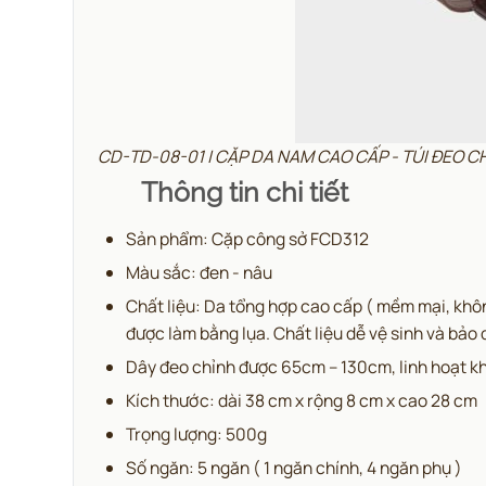
CD-TD-08-01 | CẶP DA NAM CAO CẤP - TÚI ĐEO 
Thông tin chi tiết
Sản phẩm: Cặp công sở FCD312
Màu sắc: đen - nâu
Chất liệu: Da tổng hợp cao cấp ( mềm mại, khôn
được làm bằng lụa. Chất liệu dễ vệ sinh và bảo 
Dây đeo chỉnh được 65cm – 130cm, linh hoạt k
Kích thước: dài 38 cm x rộng 8 cm x cao 28 cm
Trọng lượng: 500g
Số ngăn: 5 ngăn ( 1 ngăn chính, 4 ngăn phụ )