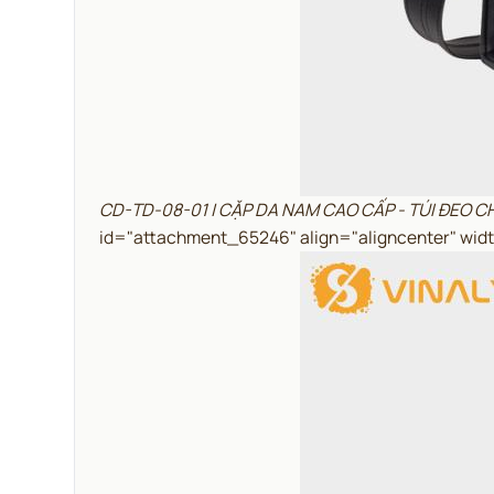
CD-TD-08-01 | CẶP DA NAM CAO CẤP - TÚI ĐEO 
id="attachment_65246" align="aligncenter" wid