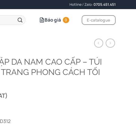
Hotline / Zalo:
0705.451.451
Báo giá
E-catalogue
0
CẶP DA NAM CAO CẤP – TÚI
 TRANG PHONG CÁCH TỐI
AT)
CD312