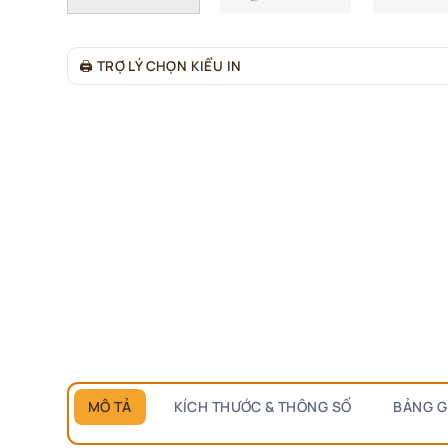
🖨
TRỢ LÝ CHỌN KIỂU IN
MÔ TẢ
KÍCH THƯỚC & THÔNG SỐ
BẢNG G