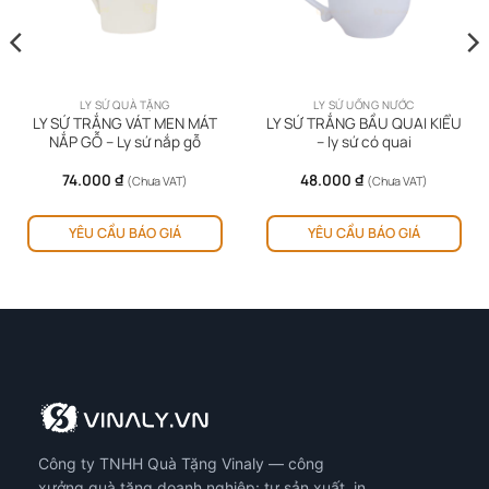
LY SỨ QUÀ TẶNG
LY SỨ UỐNG NƯỚC
LY SỨ TRẮNG VÁT MEN MÁT
LY SỨ TRẮNG BẦU QUAI KIỂU
NẮP GỖ – Ly sứ nắp gỗ
– ly sứ có quai
74.000
₫
48.000
₫
(Chưa VAT)
(Chưa VAT)
YÊU CẦU BÁO GIÁ
YÊU CẦU BÁO GIÁ
0 ₫.
Công ty TNHH Quà Tặng Vinaly — công
xưởng quà tặng doanh nghiệp: tự sản xuất, in