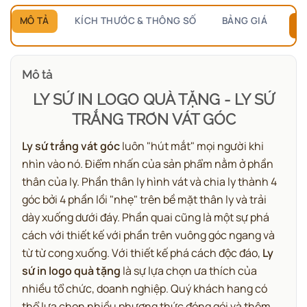
MÔ TẢ
KÍCH THƯỚC & THÔNG SỐ
BẢNG GIÁ
B
Mô tả
LY SỨ IN LOGO QUÀ TẶNG - LY SỨ
TRẮNG TRƠN VÁT GÓC
Ly sứ trắng vát góc
luôn "hút mắt" mọi người khi
nhìn vào nó. Điểm nhấn của sản phẩm nằm ở phần
thân của ly. Phần thân ly hình vát và chia ly thành 4
góc bởi 4 phần lồi "nhẹ" trên bề mặt thân ly và trải
dày xuống dưới đáy. Phần quai cũng là một sự phá
cách với thiết kế với phần trên vuông góc ngang và
từ từ cong xuống. Với thiết kế phá cách độc đáo,
Ly
sứ in logo quà tặng
là sự lựa chọn ưa thích của
nhiều tổ chức, doanh nghiệp. Quý khách hang có
thể lựa chọn nhiều phương thức đóng gói và thêm