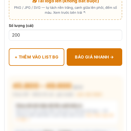
📤 Tải logo lên (không bắt buộc)
PNG / JPG / SVG — tự tách nền trắng, canh giữa lên phôi, đếm số
màu. Xem trước bên trái ↖
Số lượng (cái)
+ THÊM VÀO LIST BG
BÁO GIÁ NHANH →
45.800 – 49.600
₫/cái
Chưa VAT · MOQ 50 cái · giá chuẩn ·
xem cấu thành
Chưa đủ dữ kiện để đề xuất kiểu in
Mô tả nhu cầu (hoặc bấm chip gợi ý) và/hoặc tải logo — hệ
thống tự đề xuất kiểu in phù hợp, kèm lý do.
Xem mẫu logo đã
in thật →