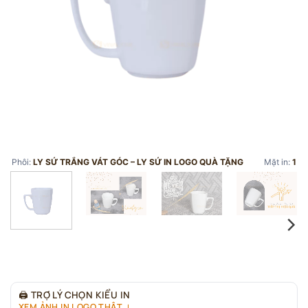
Phôi:
LY SỨ TRẮNG VÁT GÓC – LY SỨ IN LOGO QUÀ TẶNG
Mặt in:
1
🖨
TRỢ LÝ CHỌN KIỂU IN
XEM ẢNH IN LOGO THẬT ↓