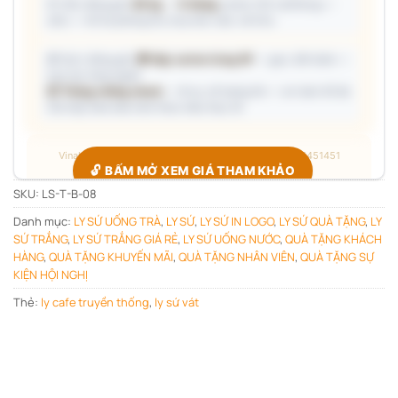
📦 Ước đóng gói:
80 kg
· ~
5 thùng
carton (45 cái/thùng —
ước) — hỗ trợ phòng thu mua làm việc với kho.
🎁 Gợi ý đóng gói:
🎁 Hộp carton từng SP
— gọn, tiết kiệm —
trao tay từng người
📦 Thùng chống shock
— đi xa, số lượng lớn — an toàn tối đa
Giá hộp Sale báo kèm theo mẫu thực tế.
Vinaly · Công xưởng quà tặng B2B · Hotline/Zalo 0705451451
🔓 BẤM MỞ XEM GIÁ THAM KHẢO
SKU:
LS-T-B-08
Danh mục:
LY SỨ UỐNG TRÀ
,
LY SỨ
,
LY SỨ IN LOGO
,
LY SỨ QUÀ TẶNG
,
LY
Giá đang ẩn — xác nhận bạn thuộc nhóm nào để hiện đúng
SỨ TRẮNG
,
LY SỨ TRẮNG GIÁ RẺ
,
LY SỨ UỐNG NƯỚC
,
QUÀ TẶNG KHÁCH
bảng giá.
HÀNG
,
QUÀ TẶNG KHUYẾN MÃI
,
QUÀ TẶNG NHÂN VIÊN
,
QUÀ TẶNG SỰ
Chỉ hỏi
1 lần duy nhất
, các sản phẩm sau tự mở.
KIỆN HỘI NGHỊ
Thẻ:
ly cafe truyền thống
,
ly sứ vát