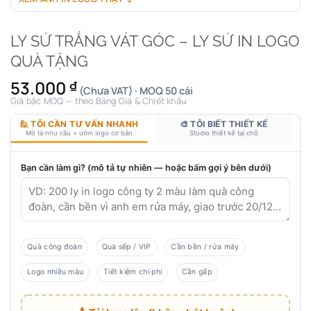
LY SỨ TRẮNG VÁT GÓC – LY SỨ IN LOGO
QUÀ TẶNG
53.000
₫
(Chưa VAT) · MOQ 50 cái
Giá bậc MOQ — theo Bảng Giá & Chiết khấu
🙋 TÔI CẦN TƯ VẤN NHANH
🎨 TÔI BIẾT THIẾT KẾ
Mô tả nhu cầu + ướm logo cơ bản
Studio thiết kế tại chỗ
Bạn cần làm gì? (mô tả tự nhiên — hoặc bấm gợi ý bên dưới)
Quà công đoàn
Quà sếp / VIP
Cần bền / rửa máy
Logo nhiều màu
Tiết kiệm chi phí
Cần gấp