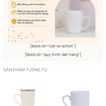
[block id="call-to-action"]
[block id="quy-trinh-dat-hang"]
SẢN PHẨM TƯƠNG TỰ