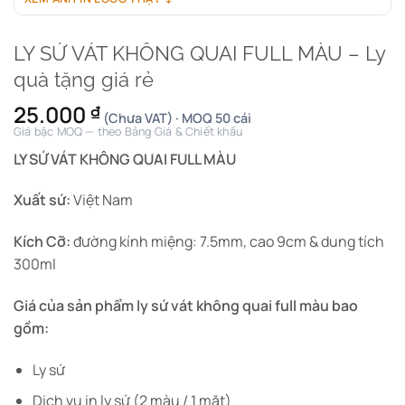
LY SỨ VÁT KHÔNG QUAI FULL MÀU – Ly
quà tặng giá rẻ
25.000
₫
(Chưa VAT) · MOQ 50 cái
Giá bậc MOQ — theo Bảng Giá & Chiết khấu
LY SỨ VÁT KHÔNG QUAI FULL MÀU
Xuất sứ:
Việt Nam
Kích
Cỡ
:
đường kính miệng: 7.5mm, cao 9cm & dung tích
300ml
Giá của sản phẩm ly sứ vát không quai full màu bao
gồm:
Ly sứ
Dịch vụ in ly sứ (2 màu / 1 mặt)