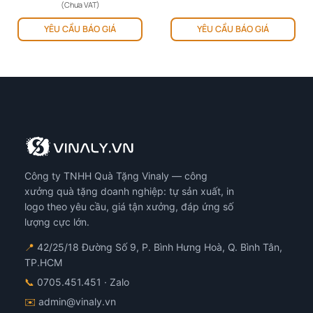
giá:
(Chưa VAT)
từ
ản
Sản
Sản
280.000 ₫
YÊU CẦU BÁO GIÁ
YÊU CẦU BÁO GIÁ
hẩm
phẩm
ph
đến
320.000 ₫
y
này
này
ó
có
có
iều
nhiều
nhi
ến
biến
biế
ể.
thể.
thể.
ác
Các
Cá
y
tùy
tùy
họn
chọn
chọ
ó
có
có
Công ty TNHH Quà Tặng Vinaly — công
ể
thể
thể
ược
được
đượ
xưởng quà tặng doanh nghiệp: tự sản xuất, in
họn
chọn
chọ
logo theo yêu cầu, giá tận xưởng, đáp ứng số
ên
trên
trê
lượng cực lớn.
ang
trang
tra
📍
42/25/18 Đường Số 9, P. Bình Hưng Hoà, Q. Bình Tân,
n
sản
sản
TP.HCM
hẩm
phẩm
ph
📞
0705.451.451
· Zalo
✉️
admin@vinaly.vn