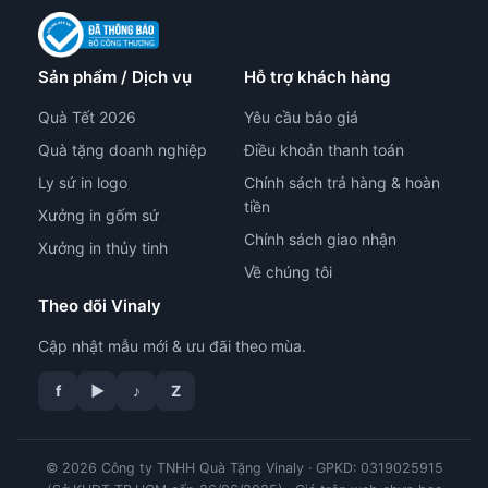
Sản phẩm / Dịch vụ
Hỗ trợ khách hàng
Quà Tết 2026
Yêu cầu báo giá
Quà tặng doanh nghiệp
Điều khoản thanh toán
Ly sứ in logo
Chính sách trả hàng & hoàn
tiền
Xưởng in gốm sứ
Chính sách giao nhận
Xưởng in thủy tinh
Về chúng tôi
Theo dõi Vinaly
Cập nhật mẫu mới & ưu đãi theo mùa.
tư vấn công nghệ in
f
▶
♪
Z
© 2026 Công ty TNHH Quà Tặng Vinaly · GPKD: 0319025915