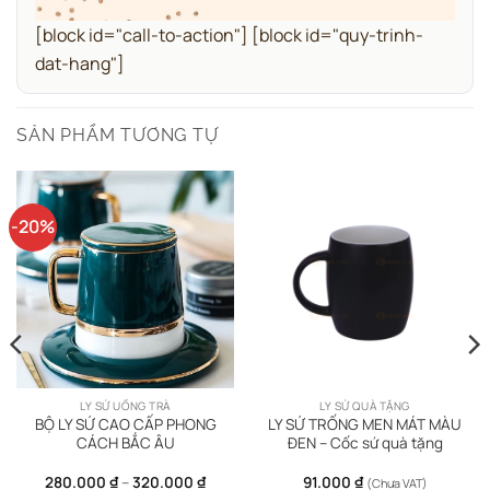
[block id="call-to-action"] [block id="quy-trinh-
dat-hang"]
SẢN PHẨM TƯƠNG TỰ
-20%
LY SỨ UỐNG TRÀ
LY SỨ QUÀ TẶNG
BỘ LY SỨ CAO CẤP PHONG
LY SỨ TRỐNG MEN MÁT MÀU
CÁCH BẮC ÂU
ĐEN – Cốc sứ quà tặng
Khoảng
280.000
₫
–
320.000
₫
91.000
₫
(Chưa VAT)