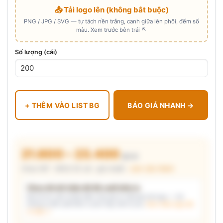
📤 Tải logo lên (không bắt buộc)
PNG / JPG / SVG — tự tách nền trắng, canh giữa lên phôi, đếm số
màu. Xem trước bên trái ↖
Số lượng (cái)
+ THÊM VÀO LIST BG
BÁO GIÁ NHANH →
21.600 – 23.400
₫/cái
Chưa VAT · MOQ 50 cái · giá chuẩn ·
xem cấu thành
Chưa đủ dữ kiện để đề xuất kiểu in
Mô tả nhu cầu (hoặc bấm chip gợi ý) và/hoặc tải logo — hệ
thống tự đề xuất kiểu in phù hợp, kèm lý do.
Xem mẫu logo đã
in thật →