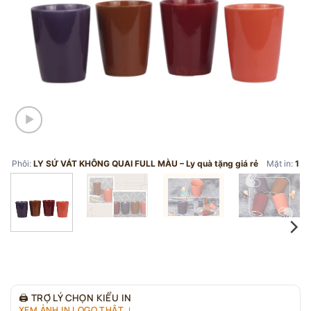
Phôi:
LY SỨ VÁT KHÔNG QUAI FULL MÀU – Ly quà tặng giá rẻ
Mặt in:
1
🖨
TRỢ LÝ CHỌN KIỂU IN
XEM ẢNH IN LOGO THẬT ↓