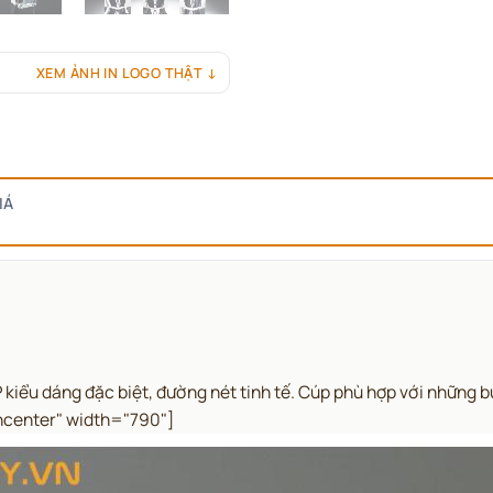
XEM ẢNH IN LOGO THẬT ↓
IÁ
 dáng đặc biệt, đường nét tinh tế. Cúp phù hợp với những buổi
ncenter" width="790"]