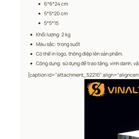
6*6*24 cm
5*5*20 cm
5*5*15
Khối lượng: 2 kg
Màu sắc: trong suốt
Có thể in logo, thông điệp lên sản phẩm.
Công dụng: sử dụng để trao tặng, vinh danh, vậ
[caption id="attachment_52210" align="aligncen