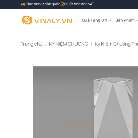
Bỏ
Giao hàng toàn quốc
Xuất hóa đơn VAT
qua
nội
Quà Tặng DN
Sản Phẩm
dung
Trang chủ
/
KỶ NIỆM CHƯƠNG
/
Kỷ Niệm Chương Ph