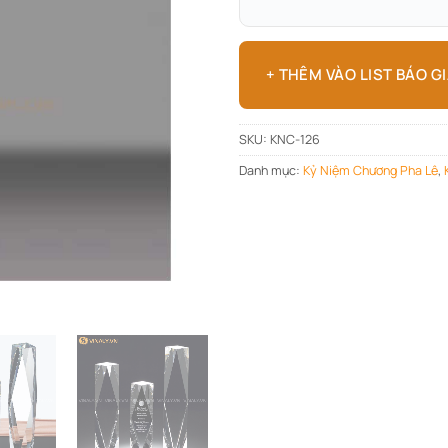
+ THÊM VÀO LIST BÁO G
SKU:
KNC-126
Danh mục:
Kỷ Niệm Chương Pha Lê
,