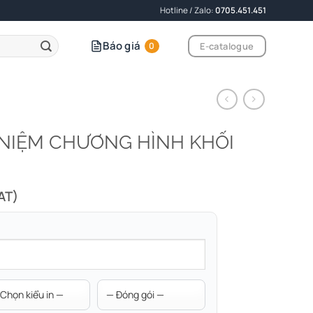
Hotline / Zalo:
0705.451.451
Báo giá
E-catalogue
0
 NIỆM CHƯƠNG HÌNH KHỐI
AT)