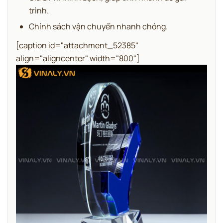
trình.
Chính sách vận chuyển nhanh chóng.
[caption id="attachment_52385"
align="aligncenter" width="800"]