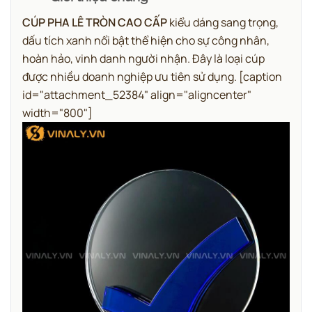
CÚP PHA LÊ TRÒN CAO CẤP
kiểu dáng sang trọng,
dấu tích xanh nổi bật thể hiện cho sự công nhân,
hoàn hảo, vinh danh người nhận. Đây là loại cúp
được nhiều doanh nghiệp ưu tiên sử dụng.
[caption
id="attachment_52384" align="aligncenter"
width="800"]