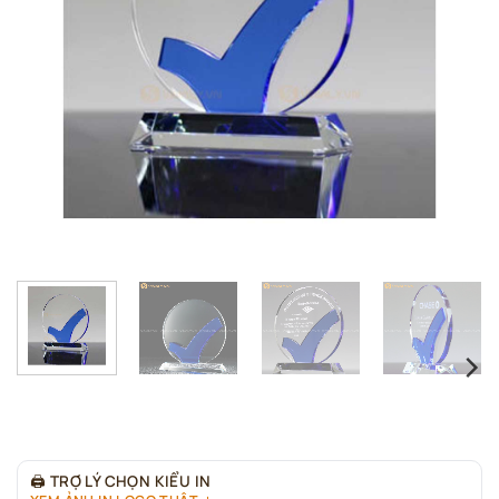
🖨
TRỢ LÝ CHỌN KIỂU IN