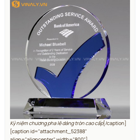
Kỷ niệm chương pha lê dáng tròn cao cấp
[/caption]
[caption id="attachment_52388"
align="aligncenter" width="800"]