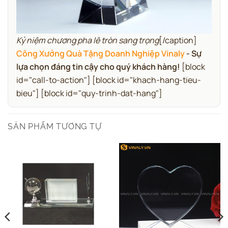
Kỷ niệm chương pha lê tròn sang trọng
[/caption]
Công Xưởng Quà Tặng Doanh Nghiệp Vinaly
- Sự
lựa chọn đáng tin cậy cho quý khách hàng!
[block
id="call-to-action"] [block id="khach-hang-tieu-
bieu"] [block id="quy-trinh-dat-hang"]
SẢN PHẨM TƯƠNG TỰ