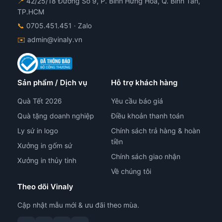
📍
42/25/18 Đường Số 9, P. Bình Hưng Hoà, Q. Bình Tân,
TP.HCM
📞
0705.451.451
· Zalo
✉️
admin@vinaly.vn
Sản phẩm / Dịch vụ
Hỗ trợ khách hàng
Quà Tết 2026
Yêu cầu báo giá
Quà tặng doanh nghiệp
Điều khoản thanh toán
Ly sứ in logo
Chính sách trả hàng & hoàn
tiền
Xưởng in gốm sứ
Chính sách giao nhận
Xưởng in thủy tinh
Về chúng tôi
Theo dõi Vinaly
Cập nhật mẫu mới & ưu đãi theo mùa.