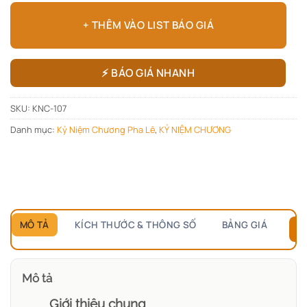
+ THÊM VÀO LIST BÁO GIÁ
⚡ BÁO GIÁ NHANH
SKU:
KNC-107
Danh mục:
Kỷ Niệm Chương Pha Lê
,
KỶ NIỆM CHƯƠNG
MÔ TẢ
KÍCH THƯỚC & THÔNG SỐ
BẢNG GIÁ
B
Mô tả
Giới thiệu chung