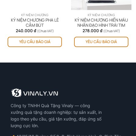
KỶ NIỆM CHƯƠNG
KỶ NIỆM CHƯƠNG
KỶ NIỆM CHƯƠNG PHA LÊ
KỶ NIỆM CHƯƠNG HIẾN MÁU
CẮM BÚT
NHÂN ĐẠO HÌNH TRÁI TIM
240.000
₫
278.000
₫
(Chưa VAT)
(Chưa VAT)
YÊU CẦU BÁO GIÁ
YÊU CẦU BÁO GIÁ
Công ty TNHH Quà Tặng Vinaly — công
xưởng quà tặng doanh nghiệp: tự sản xuất, in
logo theo yêu cầu, giá tận xưởng, đáp ứng số
lượng cực lớn.