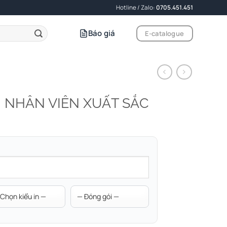
Hotline / Zalo:
0705.451.451
Báo giá
E-catalogue
 NHÂN VIÊN XUẤT SẮC
)