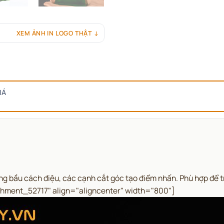
XEM ẢNH IN LOGO THẬT ↓
IÁ
ng bầu cách điệu, các cạnh cắt góc tạo điểm nhấn. Phù hợp để tr
chment_52717" align="aligncenter" width="800"]