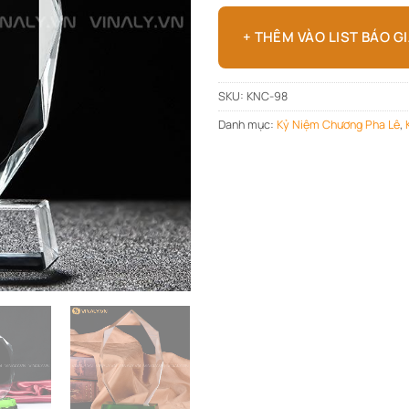
+ THÊM VÀO LIST BÁO G
SKU:
KNC-98
Danh mục:
Kỷ Niệm Chương Pha Lê
,