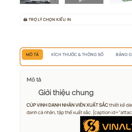
🖨
TRỢ LÝ CHỌN KIỂU IN
MÔ TẢ
KÍCH THƯỚC & THÔNG SỐ
BẢNG G
Mô tả
Giới thiệu chung
CÚP VINH DANH NHÂN VIÊN XUẤT SẮC
thiết kế dá
danh cá nhân, tập thể xuất sắc.
[caption id="atta