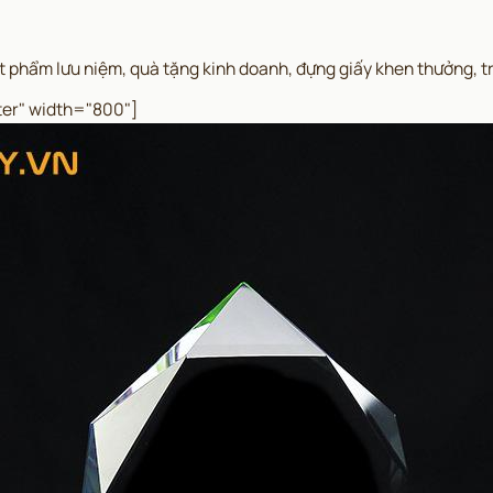
t phẩm lưu niệm, quà tặng kinh doanh, đựng giấy khen thưởng, tr
ter" width="800"]