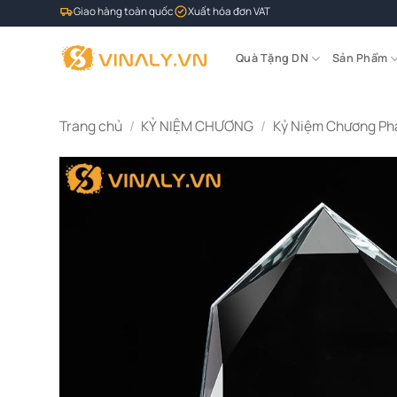
Bỏ
Giao hàng toàn quốc
Xuất hóa đơn VAT
qua
nội
Quà Tặng DN
Sản Phẩm
dung
Trang chủ
/
KỶ NIỆM CHƯƠNG
/
Kỷ Niệm Chương Ph