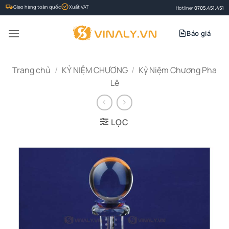
Bỏ
Giao hàng toàn quốc
Xuất VAT
Hotline:
0705.451.451
qua
nội
Báo giá
dung
Trang chủ
/
KỶ NIỆM CHƯƠNG
/
Kỷ Niệm Chương Pha
Lê
LỌC