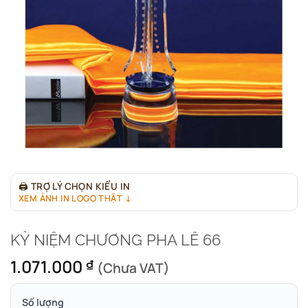
🖨
TRỢ LÝ CHỌN KIỂU IN
XEM ẢNH IN LOGO THẬT ↓
KỶ NIỆM CHƯƠNG PHA LÊ 66
1.071.000
₫
(Chưa VAT)
Số lượng