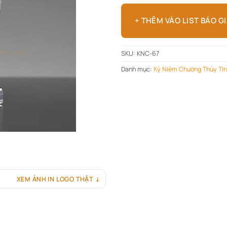
+ THÊM VÀO LIST BÁO G
SKU:
KNC-67
Danh mục:
Kỷ Niệm Chương Thủy Ti
XEM ẢNH IN LOGO THẬT ↓