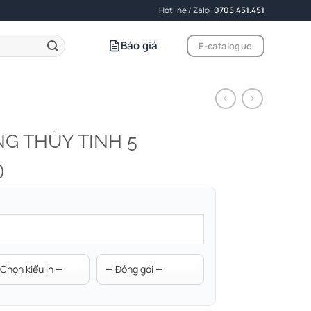
Hotline / Zalo:
0705.451.451
Báo giá
E-catalogue
G THỦY TINH 5
)