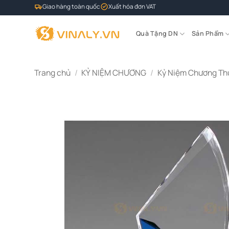
Bỏ
Giao hàng toàn quốc
Xuất hóa đơn VAT
qua
nội
Quà Tặng DN
Sản Phẩm
dung
Trang chủ
/
KỶ NIỆM CHƯƠNG
/
Kỷ Niệm Chương Th