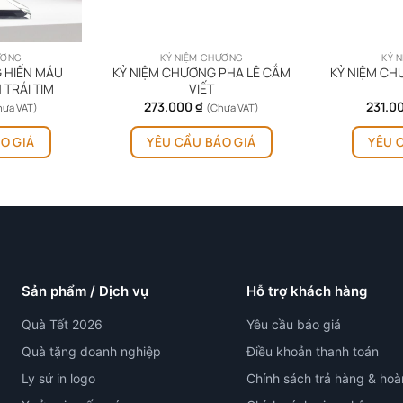
ƯƠNG
KỶ NIỆM CHƯƠNG
KỶ 
 HIẾN MÁU
KỶ NIỆM CHƯƠNG PHA LÊ CẮM
KỶ NIỆM CH
 TRÁI TIM
VIẾT
273.000
₫
231.0
hưa VAT)
(Chưa VAT)
O GIÁ
YÊU CẦU BÁO GIÁ
YÊU 
Sản phẩm / Dịch vụ
Hỗ trợ khách hàng
Quà Tết 2026
Yêu cầu báo giá
Quà tặng doanh nghiệp
Điều khoản thanh toán
Ly sứ in logo
Chính sách trả hàng & hoà