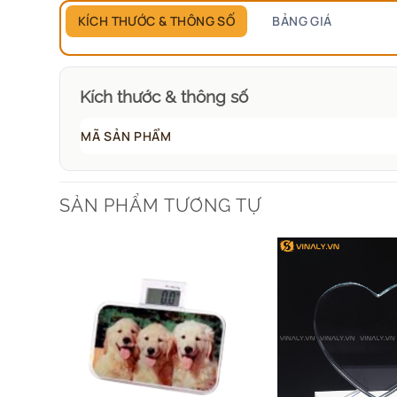
KÍCH THƯỚC & THÔNG SỐ
BẢNG GIÁ
Kích thước & thông số
MÃ SẢN PHẨM
SẢN PHẨM TƯƠNG TỰ