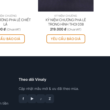
NIỆM CHƯƠNG
KỶ NIỆM CHƯƠNG
ƯƠNG PHA LÊ CHIẾT
KỶ NIỆM CHƯƠNG PHA LÊ
LÁ
TRONG HÌNH THOI 038
00
₫
219.000
₫
(Chưa VAT)
(Chưa VAT)
CẦU BÁO GIÁ
YÊU CẦU BÁO GIÁ
Theo dõi Vinaly
Cập nhật mẫu mới & ưu đãi theo mùa.
f
▶
♪
Z
n tiền