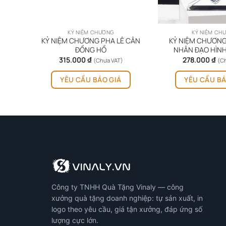
KỶ NIỆM CHƯƠNG
KỶ NIỆM CH
 LÊ
KỶ NIỆM CHƯƠNG PHA LÊ CÂN
KỶ NIỆM CHƯƠNG
CM
ĐỒNG HỒ
NHÂN ĐẠO HÌNH
315.000
₫
278.000
₫
(Chưa VAT)
(C
YÊU CẦU BÁO GIÁ
YÊU CẦU BÁ
Công ty TNHH Quà Tặng Vinaly — công
xưởng quà tặng doanh nghiệp: tự sản xuất, in
logo theo yêu cầu, giá tận xưởng, đáp ứng số
lượng cực lớn.