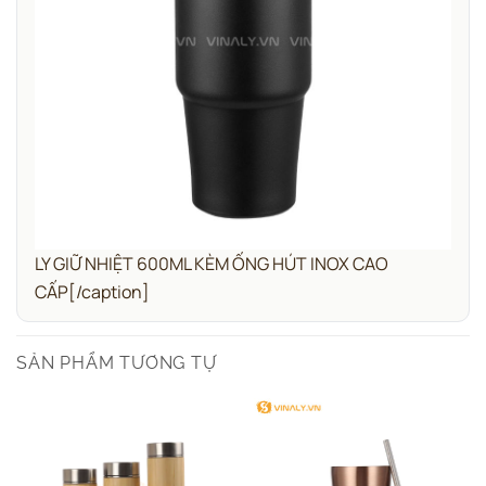
LY GIỮ NHIỆT 600ML KÈM ỐNG HÚT INOX CAO
CẤP[/caption]
SẢN PHẨM TƯƠNG TỰ