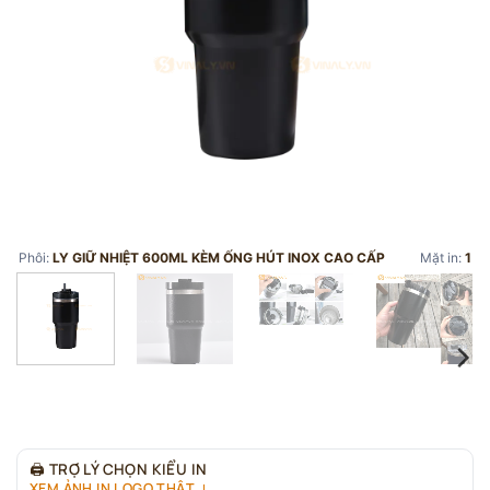
Phôi:
LY GIỮ NHIỆT 600ML KÈM ỐNG HÚT INOX CAO CẤP
Mặt in:
1
🖨
TRỢ LÝ CHỌN KIỂU IN
XEM ẢNH IN LOGO THẬT ↓