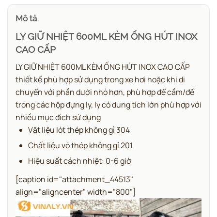
Mô tả
LY GIỮ NHIỆT 600ML KÈM ỐNG HÚT INOX
CAO CẤP
LY GIỮ NHIỆT 600ML KÈM ỐNG HÚT INOX CAO CẤP
thiết kế phù hợp sử dụng trong xe hơi hoặc khi di
chuyển với phần dưới nhỏ hơn, phù hợp để cầm/để
trong các hộp đựng ly, ly có dung tích lớn phù hợp với
nhiều mục đích sử dụng
Vật liệu lót
thép không gỉ 304
Chất liệu vỏ
thép không gỉ 201
Hiệu suất cách nhiệt:
0-6 giờ
[caption id="attachment_44513"
align="aligncenter" width="800"]