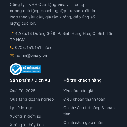
Công ty TNHH Quà Tặng Vinaly — công
thể
được
xưởng quà tặng doanh nghiệp: tự sản xuất, in
chọn
logo theo yêu cầu, giá tận xưởng, đáp ứng số
trên
lượng cực lớn.
trang
📍
42/25/18 Đường Số 9, P. Bình Hưng Hoà, Q. Bình Tân,
sản
TP.HCM
phẩm
📞
0705.451.451
· Zalo
✉️
admin@vinaly.vn
Sản phẩm / Dịch vụ
Hỗ trợ khách hàng
Quà Tết 2026
Yêu cầu báo giá
Quà tặng doanh nghiệp
Điều khoản thanh toán
Ly sứ in logo
Chính sách trả hàng & hoàn
tiền
Xưởng in gốm sứ
Chính sách giao nhận
Xưởng in thủy tinh