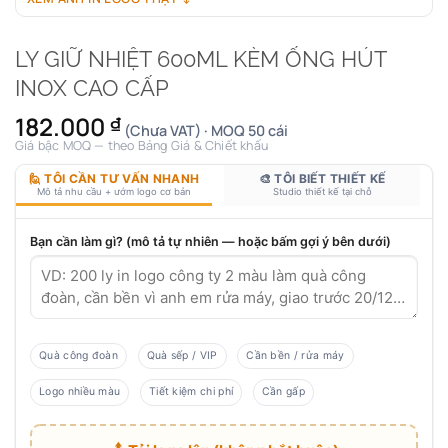
LY GIỮ NHIỆT 600ML KÈM ỐNG HÚT
INOX CAO CẤP
182.000
₫
(Chưa VAT) · MOQ 50 cái
Giá bậc MOQ — theo Bảng Giá & Chiết khấu
🙋 TÔI CẦN TƯ VẤN NHANH
🎨 TÔI BIẾT THIẾT KẾ
Mô tả nhu cầu + ướm logo cơ bản
Studio thiết kế tại chỗ
Bạn cần làm gì? (mô tả tự nhiên — hoặc bấm gợi ý bên dưới)
Quà công đoàn
Quà sếp / VIP
Cần bền / rửa máy
Logo nhiều màu
Tiết kiệm chi phí
Cần gấp