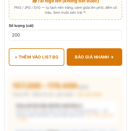
📤 Tải logo lên (không bắt buộc)
PNG / JPG / SVG — tự tách nền trắng, canh giữa lên phôi, đếm số
màu. Xem trước bên trái ↖
Số lượng (cái)
+ THÊM VÀO LIST BG
BÁO GIÁ NHANH →
157.200 – 170.400
₫/cái
Chưa VAT · MOQ 50 cái · giá chuẩn ·
xem cấu thành
Chưa đủ dữ kiện để đề xuất kiểu in
Mô tả nhu cầu (hoặc bấm chip gợi ý) và/hoặc tải logo — hệ
thống tự đề xuất kiểu in phù hợp, kèm lý do.
Xem mẫu logo đã
in thật →