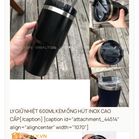
LY GIỮ NHIỆT 600ML KÈM ỐNG HÚT INOX CAO
CẤP[/caption] [caption id="attachment_44514"
align="aligncenter" width="1070"]