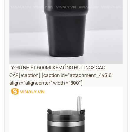
LY GIỮ NHIỆT 600ML KÈM ỐNG HÚT INOX CAO
CẤP[/caption] [caption id="attachment_44516"
align="aligncenter" width="800"]