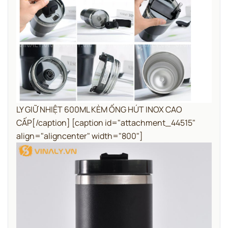
LY GIỮ NHIỆT 600ML KÈM ỐNG HÚT INOX CAO
CẤP[/caption] [caption id="attachment_44515"
align="aligncenter" width="800"]