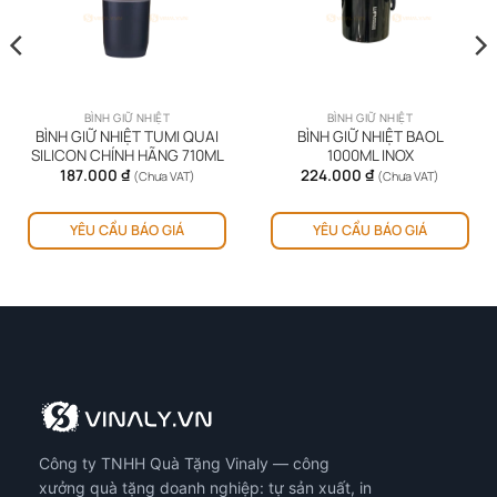
BÌNH GIỮ NHIỆT
BÌNH GIỮ NHIỆT
BÌNH GIỮ NHIỆT TUMI QUAI
BÌNH GIỮ NHIỆT BAOL
SILICON CHÍNH HÃNG 710ML
1000ML INOX
187.000
₫
224.000
₫
(Chưa VAT)
(Chưa VAT)
YÊU CẦU BÁO GIÁ
YÊU CẦU BÁO GIÁ
Công ty TNHH Quà Tặng Vinaly — công
xưởng quà tặng doanh nghiệp: tự sản xuất, in