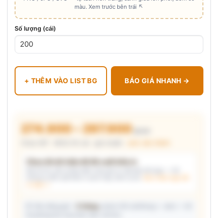
màu. Xem trước bên trái ↖
Số lượng (cái)
+ THÊM VÀO LIST BG
BÁO GIÁ NHANH →
274.900 – 297.900
₫/cái
Chưa VAT · MOQ 50 cái · giá chuẩn ·
xem cấu thành
Chưa đủ dữ kiện để đề xuất kiểu in
Mô tả nhu cầu (hoặc bấm chip gợi ý) và/hoặc tải logo — hệ
thống tự đề xuất kiểu in phù hợp, kèm lý do.
Xem mẫu logo đã
in thật →
📦 Ước đóng gói: ~
5 thùng
carton (45 cái/thùng — ước) — hỗ
trợ phòng thu mua làm việc với kho.