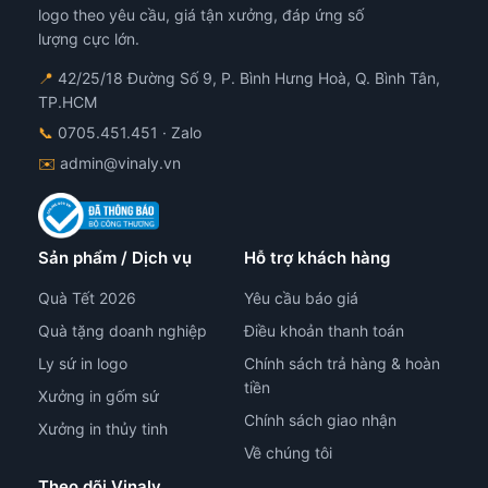
logo theo yêu cầu, giá tận xưởng, đáp ứng số
lượng cực lớn.
📍
42/25/18 Đường Số 9, P. Bình Hưng Hoà, Q. Bình Tân,
TP.HCM
📞
0705.451.451
· Zalo
✉️
admin@vinaly.vn
Sản phẩm / Dịch vụ
Hỗ trợ khách hàng
Quà Tết 2026
Yêu cầu báo giá
Quà tặng doanh nghiệp
Điều khoản thanh toán
Ly sứ in logo
Chính sách trả hàng & hoàn
tiền
Xưởng in gốm sứ
Chính sách giao nhận
Xưởng in thủy tinh
Về chúng tôi
Theo dõi Vinaly