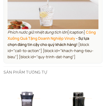
Phích nước giữ nhiệt dung tích lớn
[/caption]
Công
Xưởng Quà Tặng Doanh Nghiệp Vinaly
- Sự lựa
chọn đáng tin cậy cho quý khách hàng!
[block
id="call-to-action"] [block id="khach-hang-tieu-
bieu"] [block id="quy-trinh-dat-hang"]
SẢN PHẨM TƯƠNG TỰ