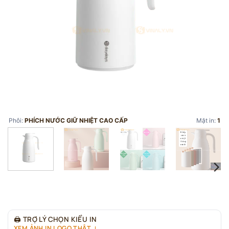
Phôi:
PHÍCH NƯỚC GIỮ NHIỆT CAO CẤP
Mặt in:
1
🖨
TRỢ LÝ CHỌN KIỂU IN
XEM ẢNH IN LOGO THẬT ↓