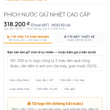
PHÍCH NƯỚC GIỮ NHIỆT CAO CẤP
318.200
₫
(Chưa VAT) · MOQ 50 cái
Giá bậc MOQ — theo Bảng Giá & Chiết khấu
🙋 TÔI CẦN TƯ VẤN NHANH
🎨 TÔI BIẾT THIẾT KẾ
Mô tả nhu cầu + ướm logo cơ bản
Studio thiết kế tại chỗ
Bạn cần làm gì? (mô tả tự nhiên — hoặc bấm gợi ý bên dưới)
Quà công đoàn
Quà sếp / VIP
Cần bền / rửa máy
Logo nhiều màu
Tiết kiệm chi phí
Cần gấp
📤 Tải logo lên (không bắt buộc)
PNG / JPG / SVG — tự tách nền trắng, canh giữa lên phôi, đếm số