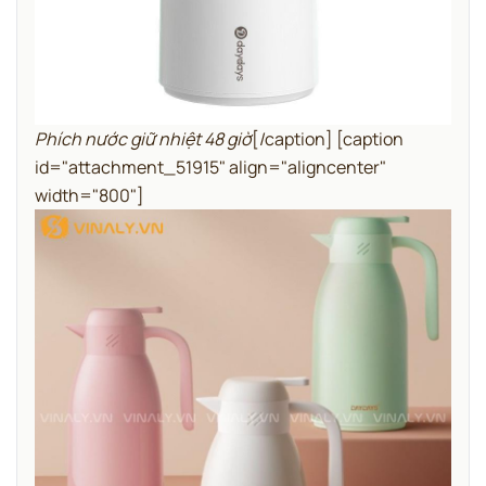
Phích nước giữ nhiệt 48 giờ
[/caption] [caption
id="attachment_51915" align="aligncenter"
width="800"]