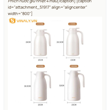
Phích nước giữ nhiệt 4 màu
[/caption] [caption
id="attachment_51917" align="aligncenter"
width="800"]