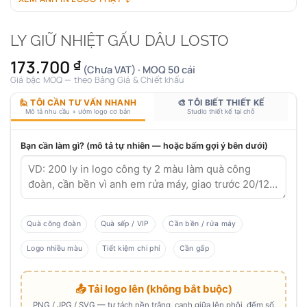
LY GIỮ NHIỆT GẤU DÂU LOSTO
173.700
₫
(Chưa VAT) · MOQ 50 cái
Giá bậc MOQ — theo Bảng Giá & Chiết khấu
🙋 TÔI CẦN TƯ VẤN NHANH
🎨 TÔI BIẾT THIẾT KẾ
Mô tả nhu cầu + ướm logo cơ bản
Studio thiết kế tại chỗ
Bạn cần làm gì? (mô tả tự nhiên — hoặc bấm gợi ý bên dưới)
Quà công đoàn
Quà sếp / VIP
Cần bền / rửa máy
Logo nhiều màu
Tiết kiệm chi phí
Cần gấp
📤 Tải logo lên (không bắt buộc)
PNG / JPG / SVG — tự tách nền trắng, canh giữa lên phôi, đếm số