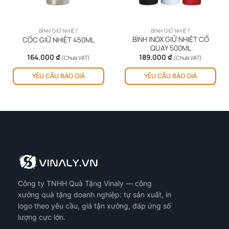
BÌNH GIỮ NHIỆT
BÌNH GIỮ NHIỆT
BÌNH INOX GIỮ NHIỆT CỔ
CỐC GIỮ NHIỆT 450ML
QUAY 500ML
164.000
₫
189.000
₫
(Chưa VAT)
(Chưa VAT)
ản
Sản
YÊU CẦU BÁO GIÁ
YÊU CẦU BÁO GIÁ
hẩm
ph
y
này
ó
có
iều
nhi
ến
biế
ể.
thể.
ác
Cá
y
tùy
họn
chọ
ó
có
Công ty TNHH Quà Tặng Vinaly — công
ể
thể
ược
đượ
xưởng quà tặng doanh nghiệp: tự sản xuất, in
họn
chọ
logo theo yêu cầu, giá tận xưởng, đáp ứng số
ên
trê
lượng cực lớn.
ang
tra