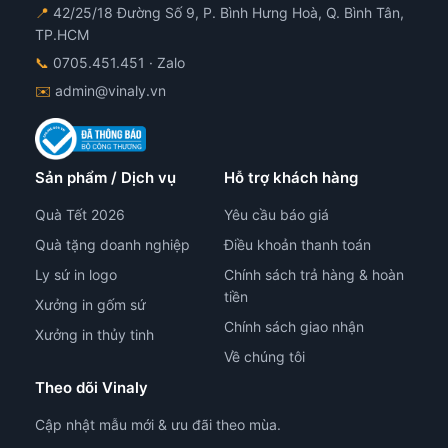
📍
42/25/18 Đường Số 9, P. Bình Hưng Hoà, Q. Bình Tân,
n
sản
TP.HCM
hẩm
ph
📞
0705.451.451
· Zalo
✉️
admin@vinaly.vn
Sản phẩm / Dịch vụ
Hỗ trợ khách hàng
Quà Tết 2026
Yêu cầu báo giá
Quà tặng doanh nghiệp
Điều khoản thanh toán
Ly sứ in logo
Chính sách trả hàng & hoàn
tiền
Xưởng in gốm sứ
Chính sách giao nhận
Xưởng in thủy tinh
Về chúng tôi
Theo dõi Vinaly
Cập nhật mẫu mới & ưu đãi theo mùa.