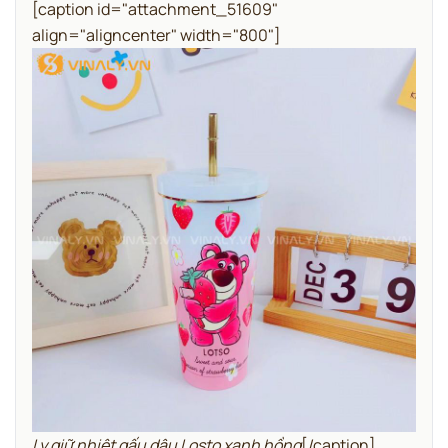
[caption id="attachment_51609"
align="aligncenter" width="800"]
Ly giữ nhiệt gấu dâu Losto xanh hồng
[/caption]