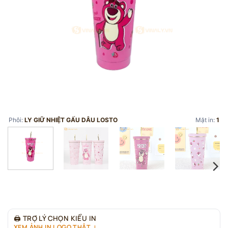
Phôi:
LY GIỮ NHIỆT GẤU DÂU LOSTO
Mặt in:
1
🖨
TRỢ LÝ CHỌN KIỂU IN
XEM ẢNH IN LOGO THẬT ↓