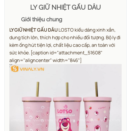
LY GIỮ NHIỆT GẤU DÂU
Giới thiệu chung
LY GIỮ NHIỆT GẤU DÂU
LOSTO kiểu dáng xinh xắn,
dung tích lớn, thích hợp cho nhiều đối tượng. Bộ ly đi
kèm ống hút tiện lợi, chất liệu cao cấp, an toàn với
sức khỏe. [caption id="attachment_51608"
align="aligncenter" width="846"]