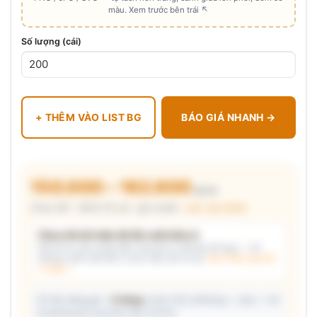
màu. Xem trước bên trái ↖
Số lượng (cái)
+ THÊM VÀO LIST BG
BÁO GIÁ NHANH →
150.000 – 162.600
₫/cái
Chưa VAT · MOQ 50 cái · giá chuẩn ·
xem cấu thành
Chưa đủ dữ kiện để đề xuất kiểu in
Mô tả nhu cầu (hoặc bấm chip gợi ý) và/hoặc tải logo — hệ
thống tự đề xuất kiểu in phù hợp, kèm lý do.
Xem mẫu logo đã
in thật →
📦 Ước đóng gói: ~
5 thùng
carton (45 cái/thùng — ước) — hỗ
trợ phòng thu mua làm việc với kho.