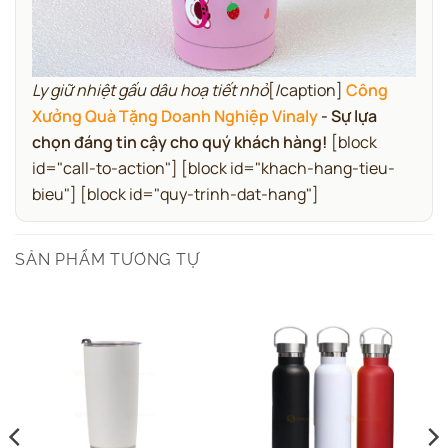
Ly giữ nhiệt gấu dâu hoạ tiết nhỏ
[/caption]
Công
Xưởng Quà Tặng Doanh Nghiệp Vinaly
- Sự lựa
chọn đáng tin cậy cho quý khách hàng!
[block
id="call-to-action"] [block id="khach-hang-tieu-
bieu"] [block id="quy-trinh-dat-hang"]
SẢN PHẨM TƯƠNG TỰ