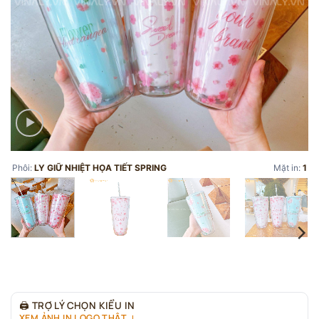
Phôi:
LY GIỮ NHIỆT HỌA TIẾT SPRING
Mặt in:
1
🖨
TRỢ LÝ CHỌN KIỂU IN
XEM ẢNH IN LOGO THẬT ↓