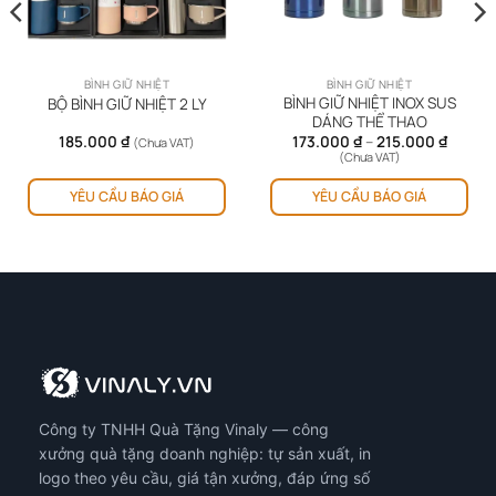
BÌNH GIỮ NHIỆT
BÌNH GIỮ NHIỆT
BÌNH GIỮ NHIỆT INOX SUS
BỘ BÌNH GIỮ NHIỆT 2 LY
DÁNG THỂ THAO
Khoản
185.000
₫
173.000
₫
–
215.000
₫
(Chưa VAT)
giá:
(Chưa VAT)
từ
Sản
Sản
173.000
YÊU CẦU BÁO GIÁ
YÊU CẦU BÁO GIÁ
phẩm
ph
đến
215.00
này
này
có
có
nhiều
nhi
biến
biế
thể.
thể.
Các
Cá
tùy
tùy
chọn
chọ
có
có
Công ty TNHH Quà Tặng Vinaly — công
thể
thể
được
đượ
xưởng quà tặng doanh nghiệp: tự sản xuất, in
chọn
chọ
logo theo yêu cầu, giá tận xưởng, đáp ứng số