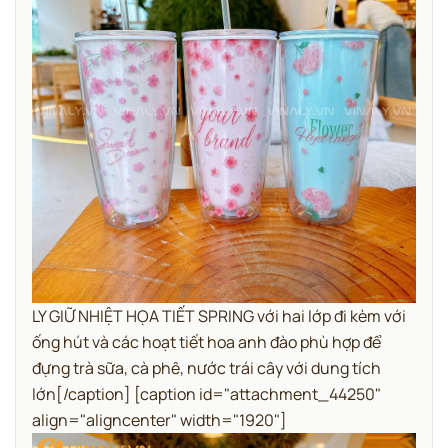
LY GIỮ NHIỆT HỌA TIẾT SPRING với hai lớp đi kèm với
ống hút và các hoạt tiết hoa anh đào phù hợp để
đựng trà sữa, cà phê, nước trái cây với dung tích
lớn[/caption] [caption id="attachment_44250"
align="aligncenter" width="1920"]