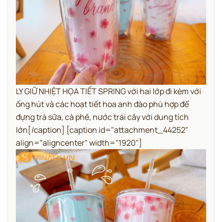
LY GIỮ NHIỆT HỌA TIẾT SPRING với hai lớp đi kèm với
ống hút và các hoạt tiết hoa anh đào phù hợp để
đựng trà sữa, cà phê, nước trái cây với dung tích
lớn[/caption] [caption id="attachment_44252"
align="aligncenter" width="1920"]