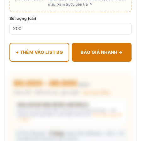
màu. Xem trước bên trái ↖
Số lượng (cái)
+ THÊM VÀO LIST BG
BÁO GIÁ NHANH →
80.000 – 86.600
₫/cái
Chưa VAT · MOQ 50 cái · giá chuẩn ·
xem cấu thành
Chưa đủ dữ kiện để đề xuất kiểu in
Mô tả nhu cầu (hoặc bấm chip gợi ý) và/hoặc tải logo — hệ
thống tự đề xuất kiểu in phù hợp, kèm lý do.
Xem mẫu logo đã
in thật →
📦 Ước đóng gói: ~
5 thùng
carton (45 cái/thùng — ước) — hỗ
trợ phòng thu mua làm việc với kho.