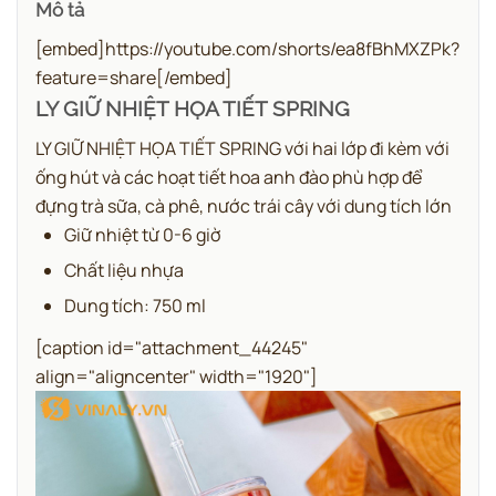
Mô tả
[embed]https://youtube.com/shorts/ea8fBhMXZPk?
feature=share[/embed]
LY GIỮ NHIỆT HỌA TIẾT SPRING
LY GIỮ NHIỆT HỌA TIẾT SPRING với hai lớp đi kèm với
ống hút và các hoạt tiết hoa anh đào phù hợp để
đựng trà sữa, cà phê, nước trái cây với dung tích lớn
Giữ nhiệt từ 0-6 giờ
Chất liệu nhựa
Dung tích: 750 ml
[caption id="attachment_44245"
align="aligncenter" width="1920"]