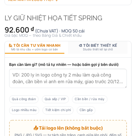
LY GIỮ NHIỆT HỌA TIẾT SPRING
92.600
₫
(Chưa VAT) · MOQ 50 cái
Giá bậc MOQ — theo Bảng Giá & Chiết khấu
🙋 TÔI CẦN TƯ VẤN NHANH
🎨 TÔI BIẾT THIẾT KẾ
Mô tả nhu cầu + ướm logo cơ bản
Studio thiết kế tại chỗ
Bạn cần làm gì? (mô tả tự nhiên — hoặc bấm gợi ý bên dưới)
Quà công đoàn
Quà sếp / VIP
Cần bền / rửa máy
Logo nhiều màu
Tiết kiệm chi phí
Cần gấp
📤 Tải logo lên (không bắt buộc)
PNG / JPG / SVG — tự tách nền trắng, canh giữa lên phôi, đếm số