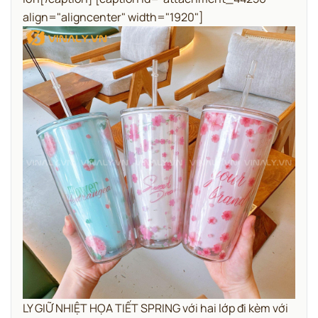
align="aligncenter" width="1920"]
LY GIỮ NHIỆT HỌA TIẾT SPRING với hai lớp đi kèm với