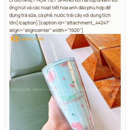
LY GIỮ NHIỆT HỌA TIẾT SPRING với hai lớp đi kèm với
ống hút và các hoạt tiết hoa anh đào phù hợp để
đựng trà sữa, cà phê, nước trái cây với dung tích
lớn[/caption] [caption id="attachment_44247"
align="aligncenter" width="1920"]