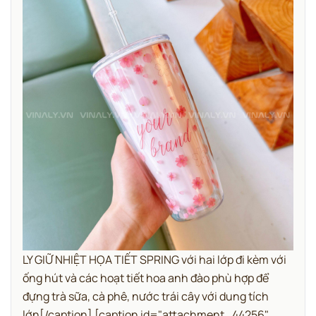
LY GIỮ NHIỆT HỌA TIẾT SPRING với hai lớp đi kèm với
ống hút và các hoạt tiết hoa anh đào phù hợp để
đựng trà sữa, cà phê, nước trái cây với dung tích
lớn[/caption] [caption id="attachment_44256"