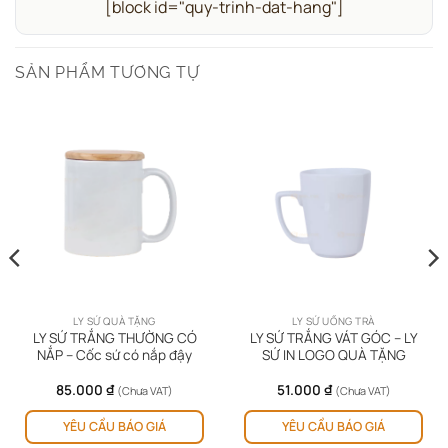
[block id="quy-trinh-dat-hang"]
SẢN PHẨM TƯƠNG TỰ
LY SỨ QUÀ TẶNG
LY SỨ UỐNG TRÀ
LY SỨ TRẮNG THƯỜNG CÓ
LY SỨ TRẮNG VÁT GÓC – LY
NẮP – Cốc sứ có nắp đậy
SỨ IN LOGO QUÀ TẶNG
85.000
₫
51.000
₫
(Chưa VAT)
(Chưa VAT)
YÊU CẦU BÁO GIÁ
YÊU CẦU BÁO GIÁ