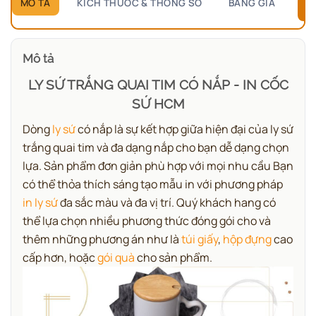
MÔ TẢ
KÍCH THƯỚC & THÔNG SỐ
BẢNG GIÁ
B
Mô tả
LY SỨ TRẮNG QUAI TIM CÓ NẮP - IN CỐC
SỨ HCM
Dòng
ly sứ
có nắp là sự kết hợp giữa hiện đại của ly sứ
trắng quai tim và đa dạng nắp cho bạn dễ dạng chọn
lựa. Sản phẩm đơn giản phù hợp với mọi nhu cầu Bạn
có thể thỏa thích sáng tạo mẫu in với phương pháp
in ly sứ
đa sắc màu và đa vị trí. Quý khách hang có
thể lựa chọn nhiều phương thức đóng gói cho và
thêm những phương án như là
túi giấy
,
hộp đựng
cao
cấp hơn, hoặc
gói quà
cho sản phẩm.