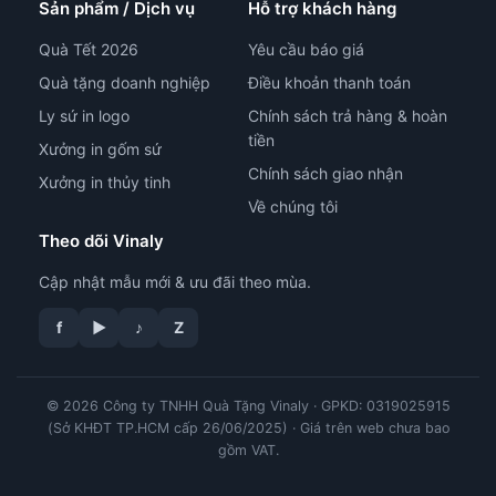
Sản phẩm / Dịch vụ
Hỗ trợ khách hàng
Quà Tết 2026
Yêu cầu báo giá
Quà tặng doanh nghiệp
Điều khoản thanh toán
Ly sứ in logo
Chính sách trả hàng & hoàn
tiền
Xưởng in gốm sứ
Chính sách giao nhận
Xưởng in thủy tinh
Về chúng tôi
Theo dõi Vinaly
Cập nhật mẫu mới & ưu đãi theo mùa.
tư vấn công nghệ in
f
▶
♪
Z
© 2026 Công ty TNHH Quà Tặng Vinaly · GPKD: 0319025915
(Sở KHĐT TP.HCM cấp 26/06/2025) · Giá trên web chưa bao
gồm VAT.