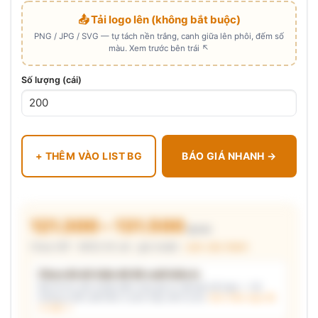
📤 Tải logo lên (không bắt buộc)
PNG / JPG / SVG — tự tách nền trắng, canh giữa lên phôi, đếm số
màu. Xem trước bên trái ↖
Số lượng (cái)
+ THÊM VÀO LIST BG
BÁO GIÁ NHANH →
121.300 – 131.500
₫/cái
Chưa VAT · MOQ 50 cái · giá chuẩn ·
xem cấu thành
Chưa đủ dữ kiện để đề xuất kiểu in
Mô tả nhu cầu (hoặc bấm chip gợi ý) và/hoặc tải logo — hệ
thống tự đề xuất kiểu in phù hợp, kèm lý do.
Xem mẫu logo đã
in thật →