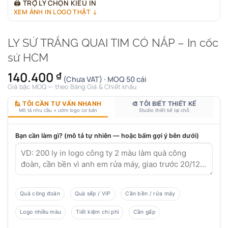
🖨
TRỢ LÝ CHỌN KIỂU IN
XEM ẢNH IN LOGO THẬT ↓
LY SỨ TRẮNG QUAI TIM CÓ NẮP – In cốc
sứ HCM
140.400
₫
(Chưa VAT) · MOQ 50 cái
Giá bậc MOQ — theo Bảng Giá & Chiết khấu
🙋 TÔI CẦN TƯ VẤN NHANH
🎨 TÔI BIẾT THIẾT KẾ
Mô tả nhu cầu + ướm logo cơ bản
Studio thiết kế tại chỗ
Bạn cần làm gì? (mô tả tự nhiên — hoặc bấm gợi ý bên dưới)
Quà công đoàn
Quà sếp / VIP
Cần bền / rửa máy
Logo nhiều màu
Tiết kiệm chi phí
Cần gấp