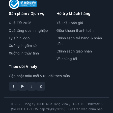
Sản phẩm / Dịch vụ
Hỗ trợ khách hàng
Quà Tết 2026
Yêu cầu báo giá
Quà tặng doanh nghiệp
Điều khoản thanh toán
Ly sứ in logo
Chính sách trả hàng & hoàn
tiền
Xưởng in gốm sứ
Chính sách giao nhận
Xưởng in thủy tinh
Về chúng tôi
Theo dõi Vinaly
Cập nhật mẫu mới & ưu đãi theo mùa.
tư vấn công nghệ in
f
▶
♪
Z
© 2026 Công ty TNHH Quà Tặng Vinaly · GPKD: 0319025915
(Sở KHĐT TP.HCM cấp 26/06/2025) · Giá trên web chưa bao