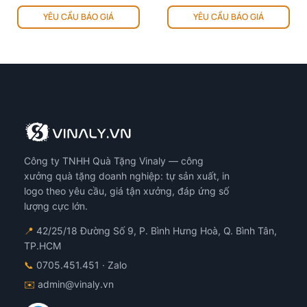
Sản
YÊU CẦU BÁO GIÁ
YÊU CẦU BÁO GIÁ
phẩm
này
có
nhiều
biến
thể.
Các
tùy
chọn
có
Công ty TNHH Quà Tặng Vinaly — công
thể
được
xưởng quà tặng doanh nghiệp: tự sản xuất, in
chọn
logo theo yêu cầu, giá tận xưởng, đáp ứng số
trên
lượng cực lớn.
trang
📍
42/25/18 Đường Số 9, P. Bình Hưng Hoà, Q. Bình Tân,
sản
TP.HCM
phẩm
📞
0705.451.451
· Zalo
✉️
admin@vinaly.vn