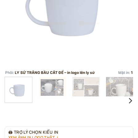
Phôi:
LY SỨ TRẮNG BẦU CẮT ĐẾ – in logo lên ly sứ
Mặt in:
1
🖨
TRỢ LÝ CHỌN KIỂU IN
XEM ẢNH IN LOGO THẬT ↓