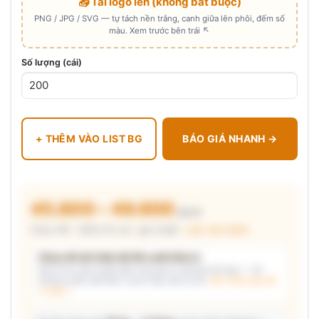
📤 Tải logo lên (không bắt buộc)
PNG / JPG / SVG — tự tách nền trắng, canh giữa lên phôi, đếm số
màu. Xem trước bên trái ↖
Số lượng (cái)
+ THÊM VÀO LIST BG
BÁO GIÁ NHANH →
45.800 – 49.600
₫/cái
Chưa VAT · MOQ 50 cái · giá chuẩn ·
xem cấu thành
Chưa đủ dữ kiện để đề xuất kiểu in
Mô tả nhu cầu (hoặc bấm chip gợi ý) và/hoặc tải logo — hệ
thống tự đề xuất kiểu in phù hợp, kèm lý do.
Xem mẫu logo đã
in thật →