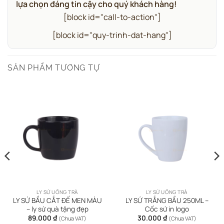
lựa chọn đáng tin cậy cho quý khách hàng!
[block id="call-to-action"]
[block id="quy-trinh-dat-hang"]
SẢN PHẨM TƯƠNG TỰ
LY SỨ UỐNG TRÀ
LY SỨ UỐNG TRÀ
LY SỨ BẦU CẮT ĐẾ MEN MÀU
LY SỨ TRẮNG BẦU 250ML –
– ly sứ quà tặng đẹp
Cốc sứ in logo
89.000
₫
30.000
₫
(Chưa VAT)
(Chưa VAT)