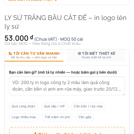
LY SỨ TRẮNG BẦU CẮT ĐẾ – in logo lên
ly sứ
53.000
₫
(Chưa VAT) · MOQ 50 cái
Giá bậc MOQ — theo Bảng Giá & Chiết khấu
🙋 TÔI CẦN TƯ VẤN NHANH
🎨 TÔI BIẾT THIẾT KẾ
Mô tả nhu cầu + ướm logo cơ bản
Studio thiết kế tại chỗ
Bạn cần làm gì? (mô tả tự nhiên — hoặc bấm gợi ý bên dưới)
Quà công đoàn
Quà sếp / VIP
Cần bền / rửa máy
Logo nhiều màu
Tiết kiệm chi phí
Cần gấp