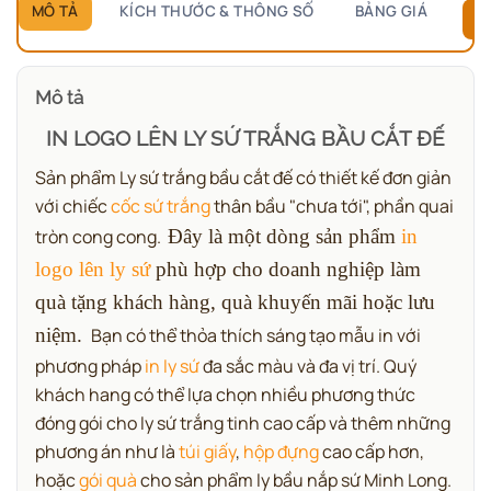
MÔ TẢ
KÍCH THƯỚC & THÔNG SỐ
BẢNG GIÁ
B
Mô tả
IN LOGO LÊN LY SỨ TRẮNG BẦU CẮT ĐẾ
Sản phẩm
Ly sứ trắng bầu cắt đế
có thiết kế đơn giản
với chiếc
cốc sứ trắng
thân bầu "chưa tới", phần quai
tròn cong cong.
Đây là một dòng sản phẩm
in
logo lên ly sứ
phù hợp cho doanh nghiệp làm
quà tặng khách hàng, quà khuyến mãi hoặc lưu
niệm.
Bạn có thể thỏa thích sáng tạo mẫu in với
phương pháp
in ly sứ
đa sắc màu và đa vị trí. Quý
khách hang có thể lựa chọn nhiều phương thức
đóng gói cho ly sứ trắng tinh cao cấp và thêm những
phương án như là
túi giấy
,
hộp đựng
cao cấp hơn,
hoặc
gói quà
cho sản phẩm ly bầu nắp sứ Minh Long.