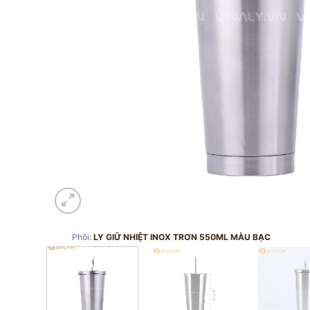
Phôi:
LY GIỮ NHIỆT INOX TRƠN 550ML MÀU BẠC