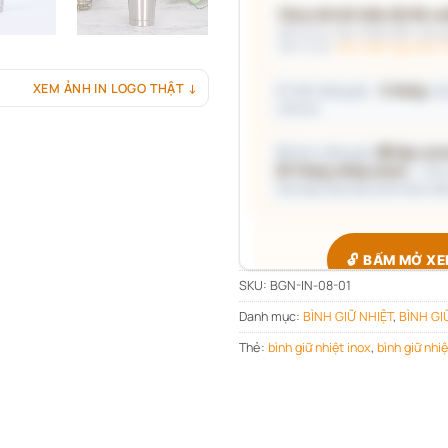
Chưa đủ dữ kiện để đề xuấ
Mô tả nhu cầu (hoặc bấm chip gợ
kèm lý do.
Xem mẫu logo đã in 
XEM ẢNH IN LOGO THẬT ↓
📦 Ước đóng gói: ~
5 thùng
car
với kho.
🎁 Gợi ý đóng gói:
🎁 Hộp cart
📦 Thùng chống shock
— đi x
Giá hộp Sale báo kèm theo mẫu
Vinaly · Công
🔓 BẤM MỞ X
SKU:
BGN-IN-08-01
Danh mục:
BÌNH GIỮ NHIỆT
,
BÌNH GI
Giá đang ẩn — xác nhận bạn t
Chỉ hỏi
1 lần duy nh
Thẻ:
bình giữ nhiệt inox
,
bình giữ nhiệ