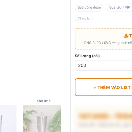
Quà công đoàn
Quà sếp / VIP
Cần gấp
📤 
PNG / JPG / SVG — tự tách nền
Số lượng (cái)
+ THÊM VÀO LIST
Mặt in:
1
147.400 – 159
Chưa VAT · MOQ 50 cái · giá 