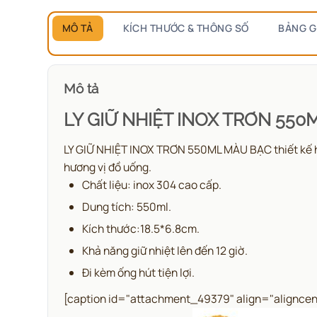
MÔ TẢ
KÍCH THƯỚC & THÔNG SỐ
BẢNG G
Mô tả
LY GIỮ NHIỆT INOX TRƠN 55
LY GIỮ NHIỆT INOX TRƠN 550ML MÀU BẠC thiết kế hiện
hương vị đồ uống.
Chất liệu: inox 304 cao cấp.
Dung tích: 550ml.
Kích thước:18.5*6.8cm.
Khả năng giữ nhiệt lên đến 12 giờ.
Đi kèm ống hút tiện lợi.
[caption id="attachment_49379" align="aligncen