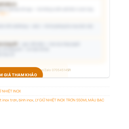
t kiểu in
i ý) và/hoặc tải logo — hệ thống tự đề xuất kiểu in phù hợp,
thật →
ton (45 cái/thùng — ước) — hỗ trợ phòng thu mua làm việc
on từng SP
— gọn, tiết kiệm — trao tay từng người
a, số lượng lớn — an toàn tối đa
 thực tế.
 xưởng quà tặng B2B · Hotline/Zalo 0705451451
EM GIÁ THAM KHẢO
Ữ NHIỆT INOX
huộc nhóm nào để hiện đúng bảng giá.
ất
, các sản phẩm sau tự mở.
t inox trơn
,
bình inox
,
LY GIỮ NHIỆT INOX TRƠN 550ML MÀU BẠC