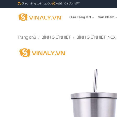
Bỏ
Giao hàng toàn quốc
Xuất hóa đơn VAT
qua
nội
Quà Tặng DN
Sản Phẩm
dung
Trang chủ
/
BÌNH GIỮ NHIỆT
/
BÌNH GIỮ NHIỆT INOX