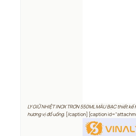
LY GIỮ NHIỆT INOX TRƠN 550ML MÀU BẠC thiết kế hiện
hương vị đồ uống.
[/caption] [caption id="attach