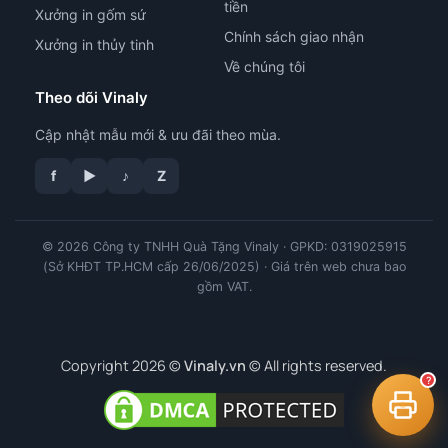
tiền
Xưởng in gốm sứ
Chính sách giao nhận
Xưởng in thủy tinh
Về chúng tôi
Theo dõi Vinaly
Cập nhật mẫu mới & ưu đãi theo mùa.
f
▶
♪
Z
tư vấn công nghệ in
© 2026 Công ty TNHH Quà Tặng Vinaly · GPKD: 0319025915
(Sở KHĐT TP.HCM cấp 26/06/2025) · Giá trên web chưa bao
gồm VAT.
Copyright 2026 ©
Vinaly.vn
© All rights reserved.
?