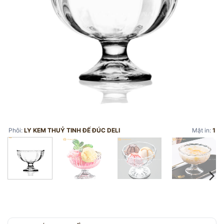
Phôi:
LY KEM THUỶ TINH ĐẾ ĐÚC DELI
Mặt in:
1