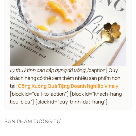
Ly thuỷ tinh cao cấp đựng đồ uống
[/caption] Qúy
khách hàng có thể xem thêm nhiều sản phẩm hơn
tại:
Công Xưởng Quà Tặng Doanh Nghiệp Vinaly
.
[block id="call-to-action"] [block id="khach-hang-
tieu-bieu"] [block id="quy-trinh-dat-hang"]
SẢN PHẨM TƯƠNG TỰ