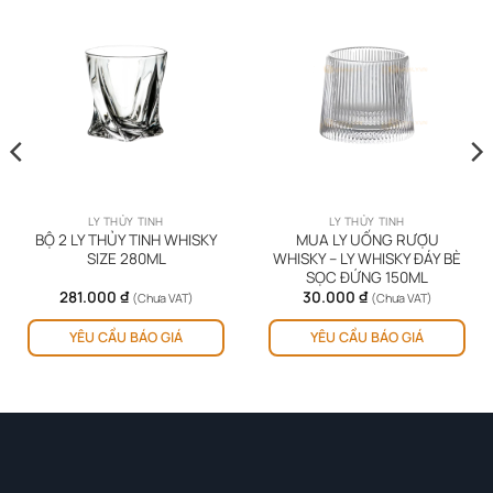
LY THỦY TINH
LY THỦY TINH
BỘ 2 LY THỦY TINH WHISKY
MUA LY UỐNG RƯỢU
SIZE 280ML
WHISKY – LY WHISKY ĐÁY BÈ
SỌC ĐỨNG 150ML
281.000
₫
30.000
₫
(Chưa VAT)
(Chưa VAT)
YÊU CẦU BÁO GIÁ
YÊU CẦU BÁO GIÁ