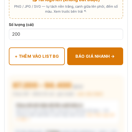
PNG / JPG / SVG — tự tách nền trắng, canh giữa lên phôi, đếm số
màu. Xem trước bên trái ↖
Số lượng (cái)
+ THÊM VÀO LIST BG
BÁO GIÁ NHANH →
87.200 – 94.400
₫/cái
Chưa VAT · MOQ 50 cái · giá chuẩn ·
xem cấu thành
Chưa đủ dữ kiện để đề xuất kiểu in
Mô tả nhu cầu (hoặc bấm chip gợi ý) và/hoặc tải logo — hệ
thống tự đề xuất kiểu in phù hợp, kèm lý do.
Xem mẫu logo đã
in thật →