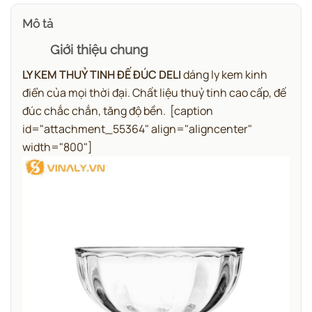
Mô tả
Giới thiệu chung
LY KEM THUỶ TINH ĐẾ ĐÚC DELI
dáng ly kem kinh
điển của mọi thời đại. Chất liệu thuỷ tinh cao cấp, đế
đúc chắc chắn, tăng độ bền.
[caption
id="attachment_55364" align="aligncenter"
width="800"]