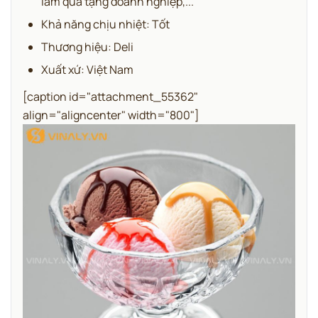
làm quà tặng doanh nghiệp,...
Khả năng chịu nhiệt: Tốt
Thương hiệu: Deli
Xuất xứ: Việt Nam
[caption id="attachment_55362"
align="aligncenter" width="800"]