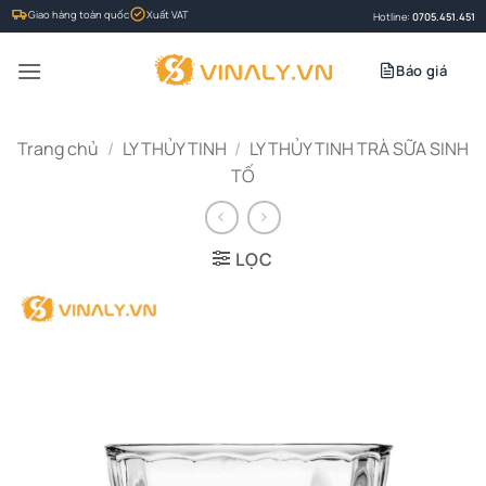
Bỏ
Giao hàng toàn quốc
Xuất VAT
Hotline:
0705.451.451
qua
nội
Báo giá
dung
Trang chủ
/
LY THỦY TINH
/
LY THỦY TINH TRÀ SỮA SINH
TỐ
LỌC