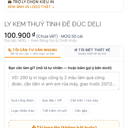
🖨
TRỢ LÝ CHỌN KIỂU IN
XEM ẢNH IN LOGO THẬT ↓
LY KEM THUỶ TINH ĐẾ ĐÚC DELI
100.900
₫
(Chưa VAT) · MOQ 50 cái
Giá bậc MOQ — theo Bảng Giá & Chiết khấu
🙋 TÔI CẦN TƯ VẤN NHANH
🎨 TÔI BIẾT THIẾT KẾ
Mô tả nhu cầu + ướm logo cơ bản
Studio thiết kế tại chỗ
Bạn cần làm gì? (mô tả tự nhiên — hoặc bấm gợi ý bên dưới)
Quà công đoàn
Quà sếp / VIP
Cần bền / rửa máy
Logo nhiều màu
Tiết kiệm chi phí
Cần gấp
📤 Tải logo lên (không bắt buộc)