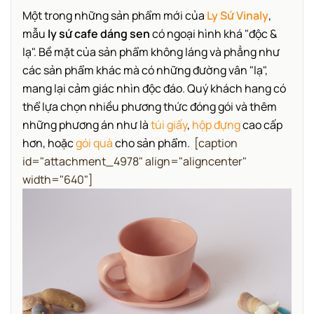
Một trong những sản phẩm mới của
Ly Sứ Vinaly
,
mẫu
ly sứ cafe dáng sen
có ngoại hình khá "độc &
lạ".
Bề mặt của sản phẩm không láng và phẳng như
các sản phẩm khác mà có những đường vân "lạ",
mang lại cảm giác nhìn độc đáo. Quý khách hang có
thể lựa chọn nhiều phương thức đóng gói và thêm
những phương án như là
túi giấy
,
hộp đựng
cao cấp
hơn, hoặc
gói quà
cho sản phẩm.
[caption
id="attachment_4978" align="aligncenter"
width="640"]