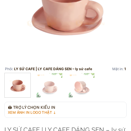
Phôi:
LY SỨ CAFE | LY CAFE DÁNG SEN – ly sứ cafe
Mặt in:
1
🖨
TRỢ LÝ CHỌN KIỂU IN
XEM ẢNH IN LOGO THẬT ↓
LY SỨ CAFE | LY CAFE DÁNG SEN – ly sứ