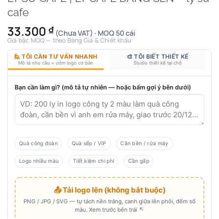
cafe
33.300
₫
(Chưa VAT) · MOQ 50 cái
Giá bậc MOQ — theo Bảng Giá & Chiết khấu
🙋 TÔI CẦN TƯ VẤN NHANH
🎨 TÔI BIẾT THIẾT KẾ
Mô tả nhu cầu + ướm logo cơ bản
Studio thiết kế tại chỗ
Bạn cần làm gì? (mô tả tự nhiên — hoặc bấm gợi ý bên dưới)
Quà công đoàn
Quà sếp / VIP
Cần bền / rửa máy
Logo nhiều màu
Tiết kiệm chi phí
Cần gấp
📤 Tải logo lên (không bắt buộc)
PNG / JPG / SVG — tự tách nền trắng, canh giữa lên phôi, đếm số
màu. Xem trước bên trái ↖