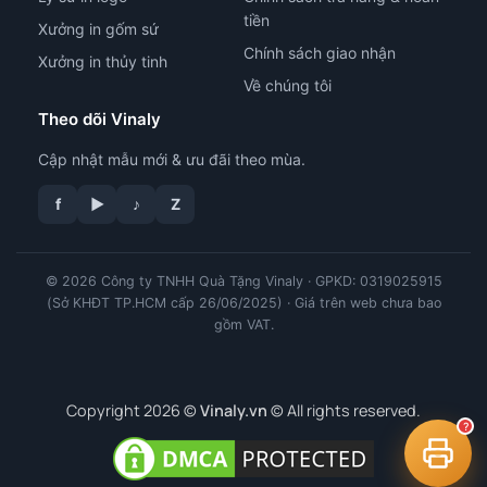
tiền
Xưởng in gốm sứ
Chính sách giao nhận
Xưởng in thủy tinh
Về chúng tôi
Theo dõi Vinaly
Cập nhật mẫu mới & ưu đãi theo mùa.
tư vấn công nghệ in
f
▶
♪
Z
© 2026 Công ty TNHH Quà Tặng Vinaly · GPKD: 0319025915
(Sở KHĐT TP.HCM cấp 26/06/2025) · Giá trên web chưa bao
gồm VAT.
Copyright 2026 ©
Vinaly.vn
© All rights reserved.
?