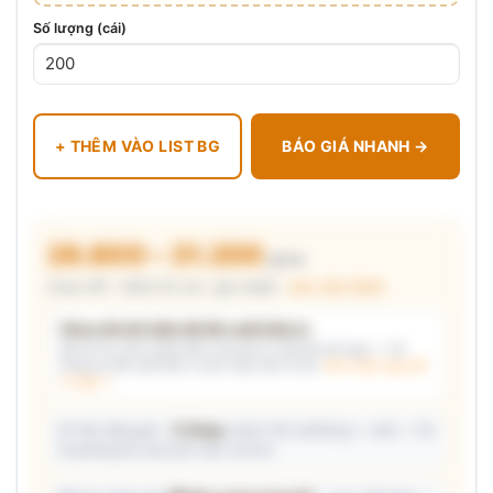
Số lượng (cái)
+ THÊM VÀO LIST BG
BÁO GIÁ NHANH →
28.800 – 31.200
₫/cái
Chưa VAT · MOQ 50 cái · giá chuẩn ·
xem cấu thành
Chưa đủ dữ kiện để đề xuất kiểu in
Mô tả nhu cầu (hoặc bấm chip gợi ý) và/hoặc tải logo — hệ
thống tự đề xuất kiểu in phù hợp, kèm lý do.
Xem mẫu logo đã
in thật →
📦 Ước đóng gói: ~
5 thùng
carton (45 cái/thùng — ước) — hỗ
trợ phòng thu mua làm việc với kho.