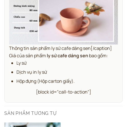
Thông tin sản phẩm ly sứ cafe dáng sen[/caption]
Giá của sản phẩm
ly sứ cafe dáng sen
bao gồm:
Ly sứ
Dịch vụ in ly sứ
Hộp đựng (Hộp carton giấy).
[block id="call-to-action"]
SẢN PHẨM TƯƠNG TỰ