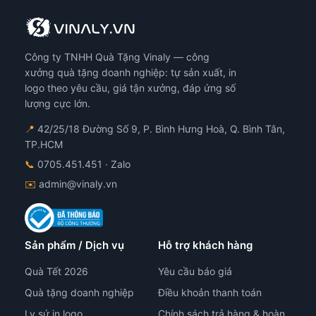
y
tùy
tùy
họn
chọn
chọ
ó
có
có
Công ty TNHH Quà Tặng Vinaly — công
ể
thể
thể
ược
được
đượ
xưởng quà tặng doanh nghiệp: tự sản xuất, in
họn
chọn
chọ
logo theo yêu cầu, giá tận xưởng, đáp ứng số
ên
trên
trê
lượng cực lớn.
ang
trang
tra
📍
42/25/18 Đường Số 9, P. Bình Hưng Hoà, Q. Bình Tân,
n
sản
sản
TP.HCM
hẩm
phẩm
ph
📞
0705.451.451
· Zalo
✉️
admin@vinaly.vn
Sản phẩm / Dịch vụ
Hỗ trợ khách hàng
Quà Tết 2026
Yêu cầu báo giá
Quà tặng doanh nghiệp
Điều khoản thanh toán
Ly sứ in logo
Chính sách trả hàng & hoàn