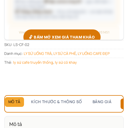
🎁 Gợi ý đóng gói:
🎁 Hộp carton từng SP
— gọn, tiết kiệm —
trao tay từng người
📦 Thùng chống shock
— đi xa, số lượng lớn — an toàn tối đa
Giá hộp Sale báo kèm theo mẫu thực tế.
Vinaly · Công xưởng quà tặng B2B · Hotline/Zalo 0705451451
🔓 BẤM MỞ XEM GIÁ THAM KHẢO
SKU:
LS-CF-02
Danh mục:
LY SỨ UỐNG TRÀ
,
LY SỨ CÀ PHÊ
,
LY UỐNG CAFE ĐẸP
Giá đang ẩn — xác nhận bạn thuộc nhóm nào để hiện đúng
bảng giá.
Thẻ:
ly sứ cafe truyền thống
,
ly sứ có khay
Chỉ hỏi
1 lần duy nhất
, các sản phẩm sau tự mở.
MÔ TẢ
KÍCH THƯỚC & THÔNG SỐ
BẢNG GIÁ
B
Mô tả