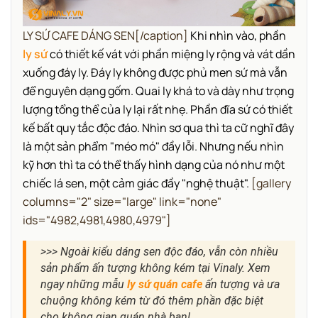
LY SỨ CAFE DÁNG SEN[/caption]
Khi nhìn vào, phần
ly sứ
có thiết kế vát với phần miệng ly rộng và vát dần
xuống đáy ly. Đáy ly không được phủ men sứ mà vẫn
để nguyên dạng gốm. Quai ly khá to và dày như trọng
lượng tổng thể của ly lại rất nhẹ.
Phần đĩa sứ có thiết
kế bất quy tắc độc đáo. Nhìn sơ qua thì ta cữ nghĩ đây
là một sản phẩm "méo mó" đầy lỗi. Nhưng nếu nhìn
kỹ hơn thì ta có thể thấy hình dạng của nó như một
chiếc lá sen, một cảm giác đầy "nghệ thuật".
[gallery
columns="2" size="large" link="none"
ids="4982,4981,4980,4979"]
>>> Ngoài kiểu dáng sen độc đáo, vẫn còn nhiều
sản phẩm ấn tượng không kém tại Vinaly. Xem
ngay những mẫu
ly sứ quán cafe
ấn tượng và ưa
chuộng không kém từ đó thêm phần đặc biệt
cho không gian quán nhà bạn!