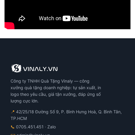
ang
n
hẩm
Công ty TNHH Quà Tặng Vinaly — công
xưởng quà tặng doanh nghiệp: tự sản xuất, in
logo theo yêu cầu, giá tận xưởng, đáp ứng số
lượng cực lớn.
📍
42/25/18 Đường Số 9, P. Bình Hưng Hoà, Q. Bình Tân,
TP.HCM
📞
0705.451.451
· Zalo