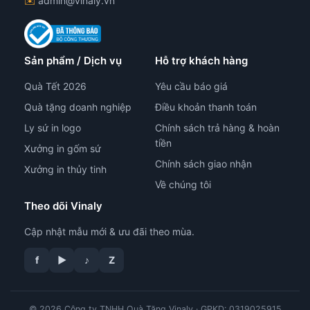
✉️
admin@vinaly.vn
Sản phẩm / Dịch vụ
Hỗ trợ khách hàng
Quà Tết 2026
Yêu cầu báo giá
Quà tặng doanh nghiệp
Điều khoản thanh toán
Ly sứ in logo
Chính sách trả hàng & hoàn
tiền
Xưởng in gốm sứ
Chính sách giao nhận
Xưởng in thủy tinh
Về chúng tôi
Theo dõi Vinaly
Cập nhật mẫu mới & ưu đãi theo mùa.
tư vấn công nghệ in
f
▶
♪
Z
© 2026 Công ty TNHH Quà Tặng Vinaly · GPKD: 0319025915