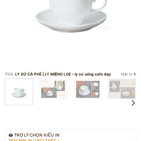
Phôi:
LY SỨ CÀ PHÊ | LY MIỆNG LOE – ly sứ uống cafe đẹp
Mặt in:
1
🖨
TRỢ LÝ CHỌN KIỂU IN
XEM ẢNH IN LOGO THẬT ↓