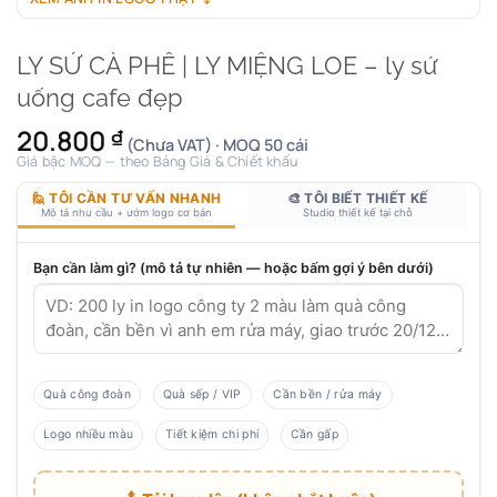
LY SỨ CÀ PHÊ | LY MIỆNG LOE – ly sứ
uống cafe đẹp
20.800
₫
(Chưa VAT) · MOQ 50 cái
Giá bậc MOQ — theo Bảng Giá & Chiết khấu
🙋 TÔI CẦN TƯ VẤN NHANH
🎨 TÔI BIẾT THIẾT KẾ
Mô tả nhu cầu + ướm logo cơ bản
Studio thiết kế tại chỗ
Bạn cần làm gì? (mô tả tự nhiên — hoặc bấm gợi ý bên dưới)
Quà công đoàn
Quà sếp / VIP
Cần bền / rửa máy
Logo nhiều màu
Tiết kiệm chi phí
Cần gấp