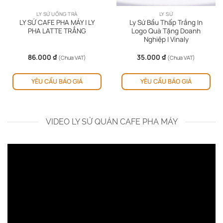
LY SỨ UỐNG TRÀ
LY SỨ
LY SỨ CAFE PHA MÁY | LY
Ly Sứ Bầu Thấp Trắng In
PHA LATTE TRẮNG
Logo Quà Tặng Doanh
Nghiệp | Vinaly
86.000
₫
35.000
₫
(Chưa VAT)
(Chưa VAT)
ản
YÊU CẦU BÁO GIÁ
YÊU CẦU BÁO GIÁ
hẩm
y
ó
iều
VIDEO LY SỨ QUÁN CAFE PHA MÁY
ến
ể.
ác
y
họn
ó
ể
ược
họn
ên