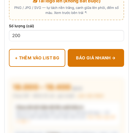
📤 Tải logo lên (không bắt buộc)
PNG / JPG / SVG — tự tách nền trắng, canh giữa lên phôi, đếm số
màu. Xem trước bên trái ↖
Số lượng (cái)
+ THÊM VÀO LIST BG
BÁO GIÁ NHANH →
18.000 – 19.400
₫/cái
Chưa VAT · MOQ 50 cái · giá chuẩn ·
xem cấu thành
Chưa đủ dữ kiện để đề xuất kiểu in
Mô tả nhu cầu (hoặc bấm chip gợi ý) và/hoặc tải logo — hệ
thống tự đề xuất kiểu in phù hợp, kèm lý do.
Xem mẫu logo đã
in thật →