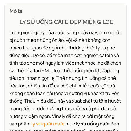
Mô tả
LY SỨ UỐNG CAFE ĐẸP MIỆNG LOE
Trong vòng quay của cuộc sống ngày nay, con người
bị cuốn theo những ồn ào, vội vã nên không còn
nhiều thời gian để ngồi chờ thưởng thức ly cà phê
đúng điệu. Do đó, để thỏa mãn cơn nghiện cafein và
tỉnh táo cho một ngày làm việc mệt nhọc, họ đã chọn
cà phê hòa tan - Một loại thức uống tiện lợi, đáp ứng
tiêu chí nhanh gọn lẹ. Thế nhưng,
khi uống cà phê
hòa tan, nhiều tín đồ cà phê chỉ “miễn cưỡng” chứ
không hoàn toàn hài lòng vì hương vị khác xa truyền
thống.
Thấu hiểu điều này và xuất phát từ tâm huyết
mang đến người thưởng thức mỗi ly cà phê đều có
hương vị đậm ngon, Vinaly đã cho ra đời một dòng
sản phẩm
ly sứ quán cafe
mới:
ly sứ uống cafe đẹp