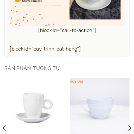
[block id="call-to-action"]
[block id="quy-trinh-dat-hang"]
SẢN PHẨM TƯƠNG TỰ