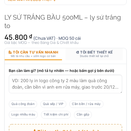
LY SỨ TRẮNG BẦU 500ML – ly sứ trắng
to
45.800
₫
(Chưa VAT) · MOQ 50 cái
Giá bậc MOQ — theo Bảng Giá & Chiết khấu
🙋 TÔI CẦN TƯ VẤN NHANH
🎨 TÔI BIẾT THIẾT KẾ
Mô tả nhu cầu + ướm logo cơ bản
Studio thiết kế tại chỗ
Bạn cần làm gì? (mô tả tự nhiên — hoặc bấm gợi ý bên dưới)
Quà công đoàn
Quà sếp / VIP
Cần bền / rửa máy
Logo nhiều màu
Tiết kiệm chi phí
Cần gấp