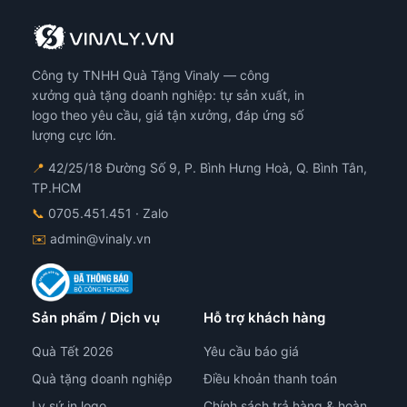
Công ty TNHH Quà Tặng Vinaly — công
xưởng quà tặng doanh nghiệp: tự sản xuất, in
logo theo yêu cầu, giá tận xưởng, đáp ứng số
lượng cực lớn.
📍
42/25/18 Đường Số 9, P. Bình Hưng Hoà, Q. Bình Tân,
TP.HCM
📞
0705.451.451
· Zalo
✉️
admin@vinaly.vn
Sản phẩm / Dịch vụ
Hỗ trợ khách hàng
Quà Tết 2026
Yêu cầu báo giá
Quà tặng doanh nghiệp
Điều khoản thanh toán
Ly sứ in logo
Chính sách trả hàng & hoàn