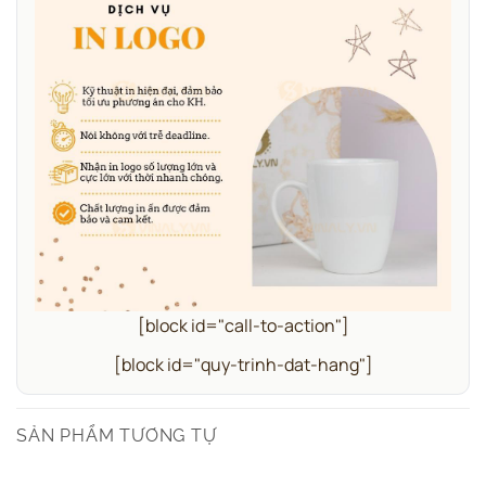
[block id="call-to-action"]
[block id="quy-trinh-dat-hang"]
SẢN PHẨM TƯƠNG TỰ