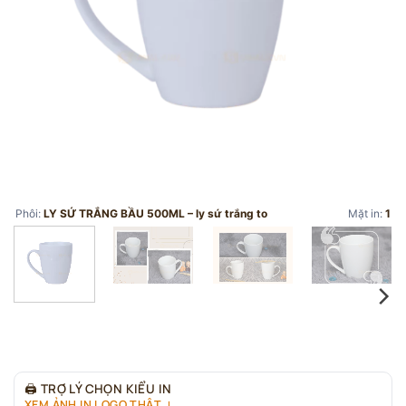
Phôi:
LY SỨ TRẮNG BẦU 500ML – ly sứ trắng to
Mặt in:
1
🖨
TRỢ LÝ CHỌN KIỂU IN
XEM ẢNH IN LOGO THẬT ↓