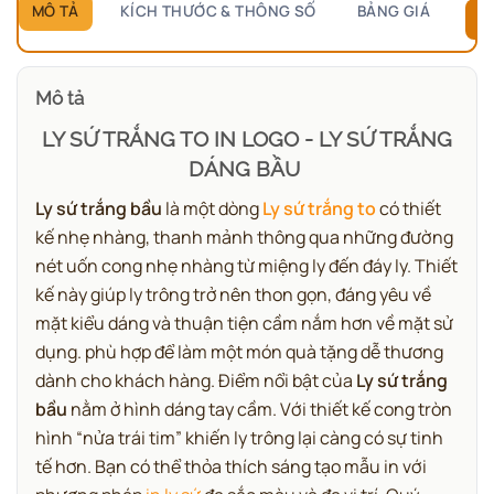
MÔ TẢ
KÍCH THƯỚC & THÔNG SỐ
BẢNG GIÁ
B
Mô tả
LY SỨ TRẮNG TO IN LOGO - LY SỨ TRẮNG
DÁNG BẦU
Ly sứ trắng bầu
là một dòng
Ly sứ trắng to
có thiết
kế nhẹ nhàng, thanh mảnh
thông qua những đường
nét uốn cong nhẹ nhàng từ miệng ly đến đáy ly. Thiết
kế này giúp ly trông trở nên thon gọn, đáng yêu về
mặt kiểu dáng và thuận tiện cầm nắm hơn về mặt sử
dụng.
phù hợp để làm một món quà tặng dễ thương
dành cho khách hàng. Điểm nổi bật của
Ly sứ trắng
bầu
nằm ở hình dáng tay cầm. Với thiết kế cong tròn
hình “nửa trái tim” khiến ly trông lại càng có sự tinh
tế hơn. Bạn có thể thỏa thích sáng tạo mẫu in với