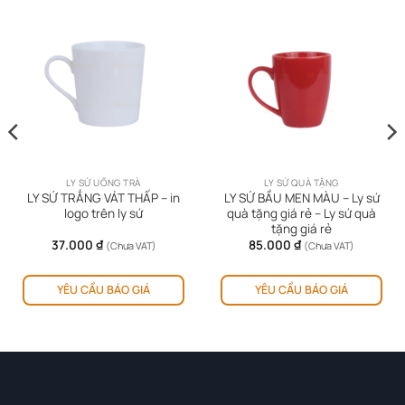
LY SỨ UỐNG TRÀ
LY SỨ QUÀ TẶNG
LY SỨ TRẮNG VÁT THẤP – in
LY SỨ BẦU MEN MÀU – Ly sứ
logo trên ly sứ
quà tặng giá rẻ – Ly sứ quà
tặng giá rẻ
37.000
₫
85.000
₫
(Chưa VAT)
(Chưa VAT)
YÊU CẦU BÁO GIÁ
YÊU CẦU BÁO GIÁ