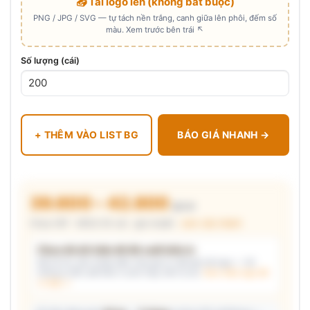
📤 Tải logo lên (không bắt buộc)
PNG / JPG / SVG — tự tách nền trắng, canh giữa lên phôi, đếm số
màu. Xem trước bên trái ↖
Số lượng (cái)
+ THÊM VÀO LIST BG
BÁO GIÁ NHANH →
39.600 – 42.800
₫/cái
Chưa VAT · MOQ 50 cái · giá chuẩn ·
xem cấu thành
Chưa đủ dữ kiện để đề xuất kiểu in
Mô tả nhu cầu (hoặc bấm chip gợi ý) và/hoặc tải logo — hệ
thống tự đề xuất kiểu in phù hợp, kèm lý do.
Xem mẫu logo đã
in thật →