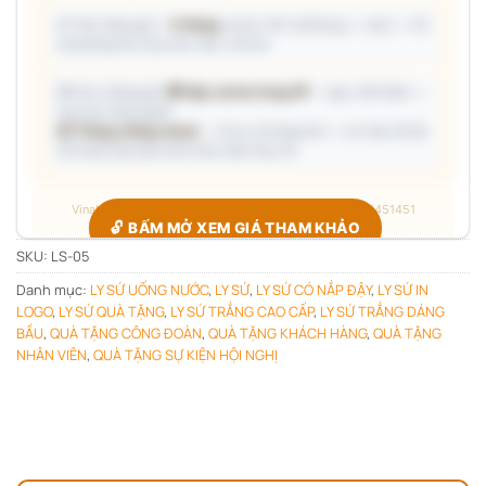
📦 Ước đóng gói: ~
5 thùng
carton (45 cái/thùng — ước) — hỗ
trợ phòng thu mua làm việc với kho.
🎁 Gợi ý đóng gói:
🎁 Hộp carton từng SP
— gọn, tiết kiệm —
trao tay từng người
📦 Thùng chống shock
— đi xa, số lượng lớn — an toàn tối đa
Giá hộp Sale báo kèm theo mẫu thực tế.
Vinaly · Công xưởng quà tặng B2B · Hotline/Zalo 0705451451
🔓 BẤM MỞ XEM GIÁ THAM KHẢO
SKU:
LS-05
Danh mục:
LY SỨ UỐNG NƯỚC
,
LY SỨ
,
LY SỨ CÓ NẮP ĐẬY
,
LY SỨ IN
Giá đang ẩn — xác nhận bạn thuộc nhóm nào để hiện đúng
LOGO
,
LY SỨ QUÀ TẶNG
,
LY SỨ TRẮNG CAO CẤP
,
LY SỨ TRẮNG DÁNG
bảng giá.
BẦU
,
QUÀ TẶNG CÔNG ĐOÀN
,
QUÀ TẶNG KHÁCH HÀNG
,
QUÀ TẶNG
Chỉ hỏi
1 lần duy nhất
, các sản phẩm sau tự mở.
NHÂN VIÊN
,
QUÀ TẶNG SỰ KIỆN HỘI NGHỊ