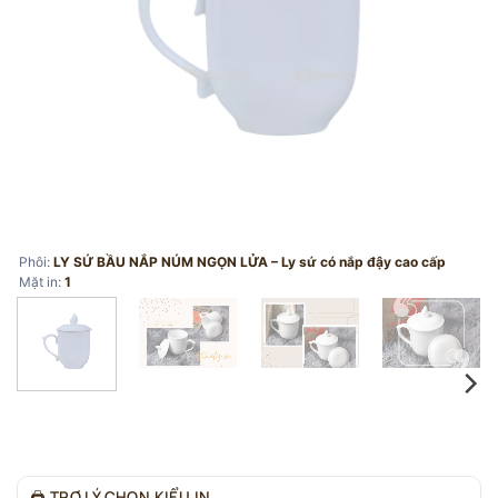
Phôi:
LY SỨ BẦU NẮP NÚM NGỌN LỬA – Ly sứ có nắp đậy cao cấp
Mặt in:
1
🖨
TRỢ LÝ CHỌN KIỂU IN