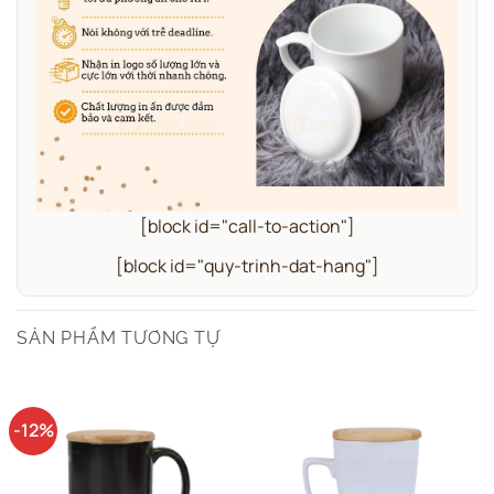
[block id="call-to-action"]
[block id="quy-trinh-dat-hang"]
SẢN PHẨM TƯƠNG TỰ
-12%