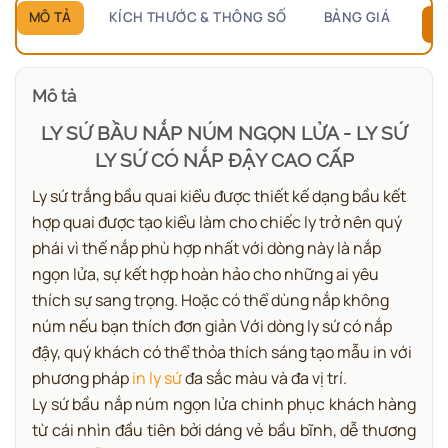
MÔ TẢ
KÍCH THƯỚC & THÔNG SỐ
BẢNG GIÁ
B
Mô tả
LY SỨ BẦU NẮP NÚM NGỌN LỬA - LY SỨ
LY SỨ CÓ NẮP ĐẬY CAO CẤP
Ly sứ trắng bầu quai kiểu được thiết kế dạng bầu kết
hợp quai được tạo kiểu làm cho chiếc ly trở nên quý
phái vì thế nắp phù hợp nhất với dòng này là nắp
ngọn lửa, sự kết hợp hoàn hảo cho những ai yêu
thích sự sang trọng. Hoặc có thể dùng nắp không
núm nếu bạn thích đơn giản Với dòng ly sứ có nắp
đậy, quý khách có thể thỏa thích sáng tạo mẫu in với
phương pháp
in ly sứ
đa sắc màu và đa vị trí.
Ly sứ bầu nắp núm ngọn lửa chinh phục khách hàng
từ cái nhìn đầu tiên bởi dáng vẻ bầu bĩnh, dễ thương