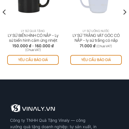
LY SỨ QUÀ TẶNG
LY SỨ UỐNG NƯỚC
LY SỨ BIẾN HÌNH CÓ NẮP – Ly
LY SỨ TRẮNG VÁT GÓC CÓ
sứ biến hình cảm ứng nhiệt
NẮP – ly sứ trắng có nắp
Khoảng
150.000
₫
–
160.000
₫
71.000
₫
(Chưa VAT)
giá:
(Chưa VAT)
từ
Sản
Sản
150.000 ₫
YÊU CẦU BÁO GIÁ
YÊU CẦU BÁO GIÁ
phẩm
ph
đến
160.000 ₫
này
này
có
có
nhiều
nhi
biến
biế
thể.
thể.
Các
Cá
tùy
tùy
chọn
chọ
có
có
Công ty TNHH Quà Tặng Vinaly — công
thể
thể
được
đượ
xưởng quà tặng doanh nghiệp: tự sản xuất, in