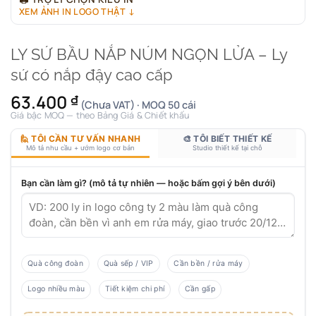
XEM ẢNH IN LOGO THẬT ↓
LY SỨ BẦU NẮP NÚM NGỌN LỬA – Ly
sứ có nắp đậy cao cấp
63.400
₫
(Chưa VAT) · MOQ 50 cái
Giá bậc MOQ — theo Bảng Giá & Chiết khấu
🙋 TÔI CẦN TƯ VẤN NHANH
🎨 TÔI BIẾT THIẾT KẾ
Mô tả nhu cầu + ướm logo cơ bản
Studio thiết kế tại chỗ
Bạn cần làm gì? (mô tả tự nhiên — hoặc bấm gợi ý bên dưới)
Quà công đoàn
Quà sếp / VIP
Cần bền / rửa máy
Logo nhiều màu
Tiết kiệm chi phí
Cần gấp