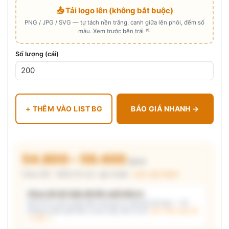
📤 Tải logo lên (không bắt buộc)
PNG / JPG / SVG — tự tách nền trắng, canh giữa lên phôi, đếm số
màu. Xem trước bên trái ↖
Số lượng (cái)
+ THÊM VÀO LIST BG
BÁO GIÁ NHANH →
54.800 – 59.400
₫/cái
Chưa VAT · MOQ 50 cái · giá chuẩn ·
xem cấu thành
Chưa đủ dữ kiện để đề xuất kiểu in
Mô tả nhu cầu (hoặc bấm chip gợi ý) và/hoặc tải logo — hệ
thống tự đề xuất kiểu in phù hợp, kèm lý do.
Xem mẫu logo đã
in thật →