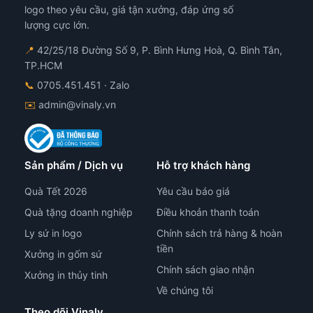
chọn
chọ
logo theo yêu cầu, giá tận xưởng, đáp ứng số
trên
trê
lượng cực lớn.
trang
tra
📍
42/25/18 Đường Số 9, P. Bình Hưng Hoà, Q. Bình Tân,
sản
sản
TP.HCM
phẩm
ph
📞
0705.451.451
· Zalo
✉️
admin@vinaly.vn
Sản phẩm / Dịch vụ
Hỗ trợ khách hàng
Quà Tết 2026
Yêu cầu báo giá
Quà tặng doanh nghiệp
Điều khoản thanh toán
Ly sứ in logo
Chính sách trả hàng & hoàn
tiền
Xưởng in gốm sứ
Chính sách giao nhận
Xưởng in thủy tinh
Về chúng tôi
Theo dõi Vinaly