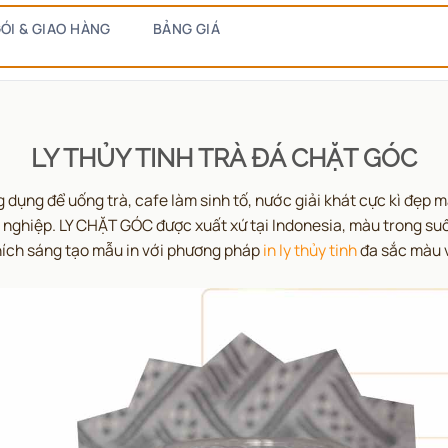
ÓI & GIAO HÀNG
BẢNG GIÁ
LY THỦY TINH TRÀ ĐÁ CHẶT GÓC
dụng để uống trà, cafe làm sinh tố, nước giải khát cực kì đẹp 
 nghiệp. LY CHẶT GÓC được xuất xứ tại Indonesia, màu trong su
hích sáng tạo mẫu in với phương pháp
in ly thủy tinh
đa sắc màu và