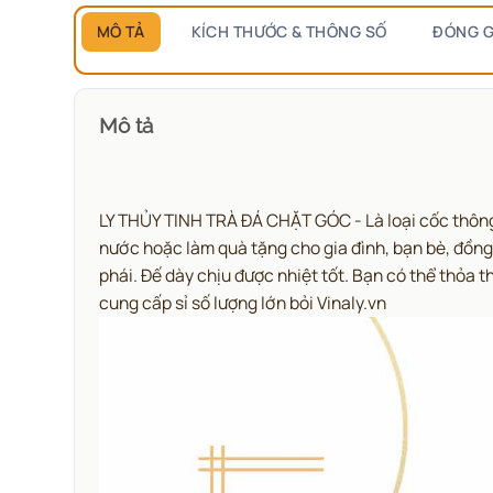
MÔ TẢ
KÍCH THƯỚC & THÔNG SỐ
ĐÓNG G
Mô tả
LY THỦY TINH TRÀ ĐÁ CHẶT GÓC - Là loại cốc thông 
nước hoặc làm quà tặng cho gia đình, bạn bè, đồng
phái. Đế dày chịu được nhiệt tốt.
Bạn có thể thỏa t
cung cấp sỉ số lượng lớn bỏi Vinaly.vn