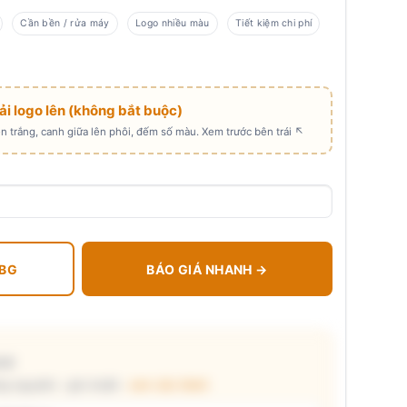
Cần bền / rửa máy
Logo nhiều màu
Tiết kiệm chi phí
Tải logo lên (không bắt buộc)
 trắng, canh giữa lên phôi, đếm số màu. Xem trước bên trái ↖
 BG
BÁO GIÁ NHANH →
cái
g nguyên) · giá chuẩn ·
xem cấu thành