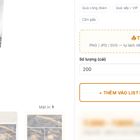
Quà công đoàn
Quà sếp / VIP
Cần gấp
📤 
PNG / JPG / SVG — tự tách nền
Số lượng (cái)
+ THÊM VÀO LIST
Mặt in:
1
7.200 – 7.800
₫/
Chưa VAT · MOQ 72 cái (1 thùn