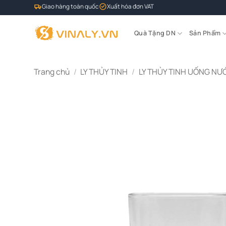
Bỏ
Giao hàng toàn quốc
Xuất hóa đơn VAT
qua
nội
Quà Tặng DN
Sản Phẩm
dung
Trang chủ
/
LY THỦY TINH
/
LY THỦY TINH UỐNG NƯ