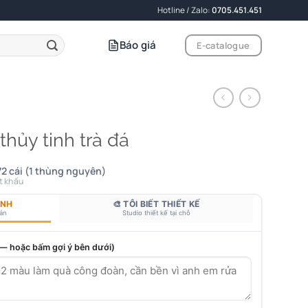
Hotline / Zalo:
0705.451.451
Báo giá
E-catalogue
thủy tinh trà đá
2 cái (1 thùng nguyên)
t khấu
ANH
🎨 TÔI BIẾT THIẾT KẾ
bản
Studio thiết kế tại chỗ
 — hoặc bấm gợi ý bên dưới)