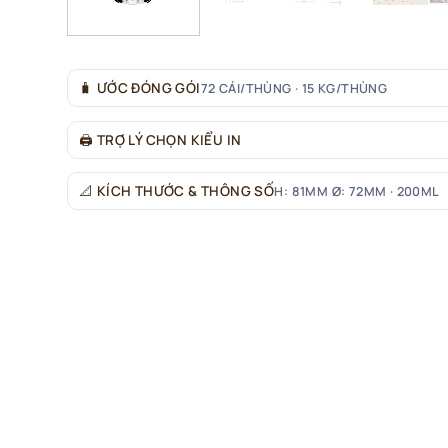
🧳
ƯỚC ĐÓNG GÓI
72 CÁI/THÙNG · 15 KG/THÙNG
🖨
TRỢ LÝ CHỌN KIỂU IN
📐
KÍCH THƯỚC & THÔNG SỐ
H: 81MM Ø: 72MM · 200ML