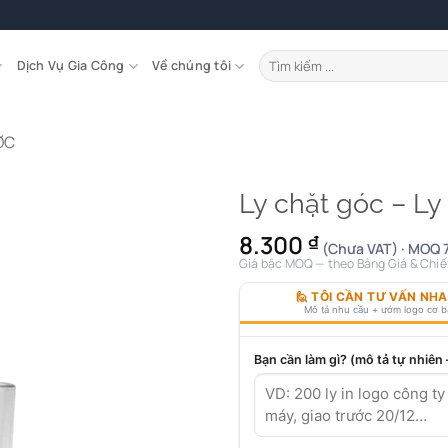
Tìm
Dịch Vụ Gia Công
Về chúng tôi
kiếm:
ỚC
Ly chặt góc – Ly 
8.300
₫
(Chưa VAT) · MOQ 7
Giá bậc MOQ — theo Bảng Giá & Chiế
🙋 TÔI CẦN TƯ VẤN NH
Mô tả nhu cầu + ướm logo cơ 
Bạn cần làm gì? (mô tả tự nhiên