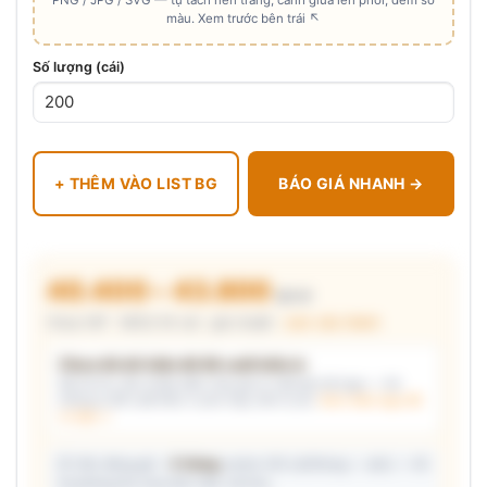
màu. Xem trước bên trái ↖
Số lượng (cái)
+ THÊM VÀO LIST BG
BÁO GIÁ NHANH →
40.400 – 43.800
₫/cái
Chưa VAT · MOQ 50 cái · giá chuẩn ·
xem cấu thành
Chưa đủ dữ kiện để đề xuất kiểu in
Mô tả nhu cầu (hoặc bấm chip gợi ý) và/hoặc tải logo — hệ
thống tự đề xuất kiểu in phù hợp, kèm lý do.
Xem mẫu logo đã
in thật →
📦 Ước đóng gói: ~
5 thùng
carton (45 cái/thùng — ước) — hỗ
trợ phòng thu mua làm việc với kho.