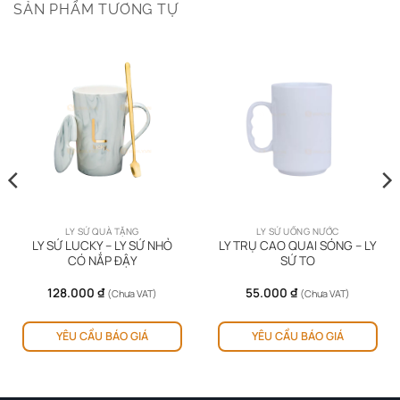
SẢN PHẨM TƯƠNG TỰ
LY SỨ QUÀ TẶNG
LY SỨ UỐNG NƯỚC
LY SỨ LUCKY – LY SỨ NHỎ
LY TRỤ CAO QUAI SÓNG – LY
CÓ NẮP ĐẬY
SỨ TO
128.000
₫
55.000
₫
(Chưa VAT)
(Chưa VAT)
YÊU CẦU BÁO GIÁ
YÊU CẦU BÁO GIÁ