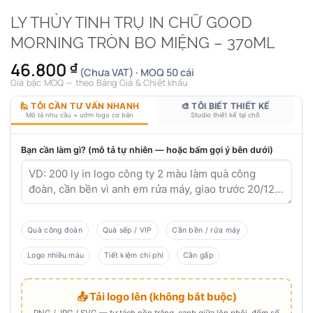
LY THỦY TINH TRỤ IN CHỮ GOOD
MORNING TRÒN BO MIỆNG – 370ML
46.800
₫
(Chưa VAT) · MOQ 50 cái
Giá bậc MOQ — theo Bảng Giá & Chiết khấu
🙋 TÔI CẦN TƯ VẤN NHANH
🎨 TÔI BIẾT THIẾT KẾ
Mô tả nhu cầu + ướm logo cơ bản
Studio thiết kế tại chỗ
Bạn cần làm gì? (mô tả tự nhiên — hoặc bấm gợi ý bên dưới)
Quà công đoàn
Quà sếp / VIP
Cần bền / rửa máy
Logo nhiều màu
Tiết kiệm chi phí
Cần gấp
📤 Tải logo lên (không bắt buộc)
PNG / JPG / SVG — tự tách nền trắng, canh giữa lên phôi, đếm số