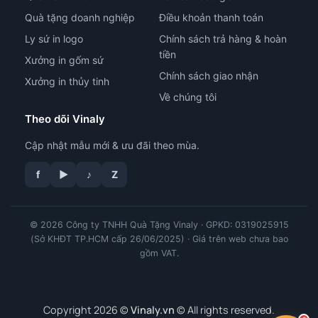
Quà tặng doanh nghiệp
Điều khoản thanh toán
Ly sứ in logo
Chính sách trả hàng & hoàn
tiền
Xưởng in gốm sứ
Chính sách giao nhận
Xưởng in thủy tinh
Về chúng tôi
Theo dõi Vinaly
Cập nhật mẫu mới & ưu đãi theo mùa.
tư vấn công nghệ in
f
▶
♪
Z
© 2026 Công ty TNHH Quà Tặng Vinaly · GPKD: 0319025915
(Sở KHĐT TP.HCM cấp 26/06/2025) · Giá trên web chưa bao
gồm VAT.
Copyright 2026 ©
Vinaly.vn
© All rights reserved.