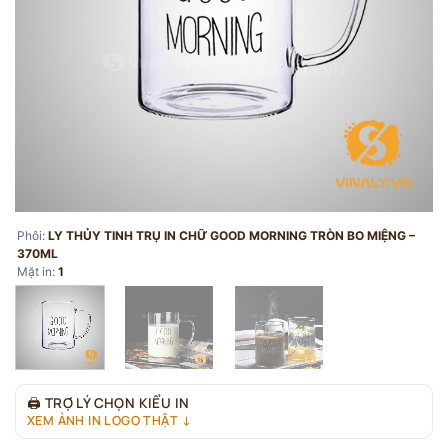
Phôi:
LY THỦY TINH TRỤ IN CHỮ GOOD MORNING TRÒN BO MIỆNG –
370ML
Mặt in:
1
🖨
TRỢ LÝ CHỌN KIỂU IN
XEM ẢNH IN LOGO THẬT ↓