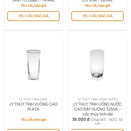
SINH TỐ LIBBEY – 414ML
CỠ VỪA – 280ML
Yêu cầu báo giá
Yêu cầu báo giá
YÊU CẦU BÁO GIÁ
YÊU CẦU BÁO GIÁ
LY THỦY TINH CAFE
LY THỦY TINH UỐNG NƯỚC
LY THỦY TINH VUÔNG CAO
LY THỦY TINH UỐNG NƯỚC
PLAZA
CAO ĐÁY VUÔNG 325ML –
cốc thủy tinh dài
35.000
₫
Yêu cầu báo giá
· MOQ: 50
(Chưa VAT)
cái