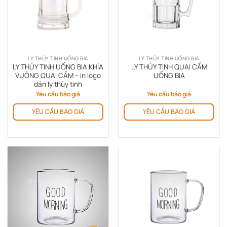
LY THỦY TINH UỐNG BIA
LY THỦY TINH UỐNG BIA
LY THỦY TINH UỐNG BIA KHÍA
LY THỦY TINH QUAI CẦM
VUÔNG QUAI CẦM – in logo
UỐNG BIA
dán ly thủy tinh
Yêu cầu báo giá
Yêu cầu báo giá
YÊU CẦU BÁO GIÁ
YÊU CẦU BÁO GIÁ