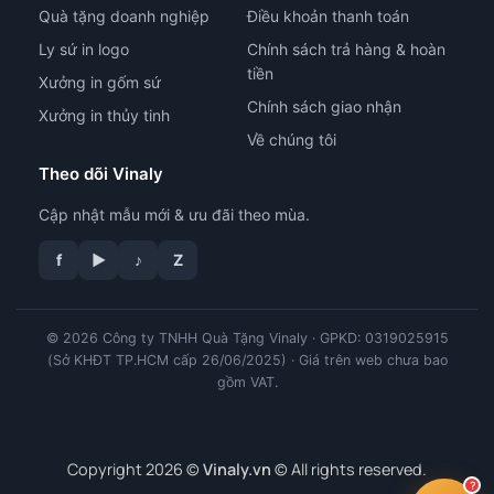
Quà tặng doanh nghiệp
Điều khoản thanh toán
Ly sứ in logo
Chính sách trả hàng & hoàn
tiền
Xưởng in gốm sứ
Chính sách giao nhận
Xưởng in thủy tinh
Về chúng tôi
Theo dõi Vinaly
Cập nhật mẫu mới & ưu đãi theo mùa.
f
▶
♪
Z
© 2026 Công ty TNHH Quà Tặng Vinaly · GPKD: 0319025915
tư vấn công nghệ in
(Sở KHĐT TP.HCM cấp 26/06/2025) · Giá trên web chưa bao
gồm VAT.
Copyright 2026 ©
Vinaly.vn
© All rights reserved.
?