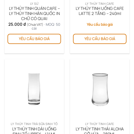
LY SỨ
LY THỦY TINH CAFE
LY THỦY TINH QUÁN CAFE –
LY THỦY TINH UỐNG CAFE
LY THỦY TINH HÀN QUỐC IN
LATTE 2 TẦNG – 240ml
CHỮ CÓ QUAI
25.000
₫
· MOQ: 50
Yêu cầu báo giá
(Chưa VAT)
cái
YÊU CẦU BÁO GIÁ
YÊU CẦU BÁO GIÁ
LY THỦY TINH TRÀ SỮA SINH TỐ
LY THỦY TINH CAFE
LY THỦY TINH DÀI UỐNG
LY THỦY TINH THÁI ALOHA