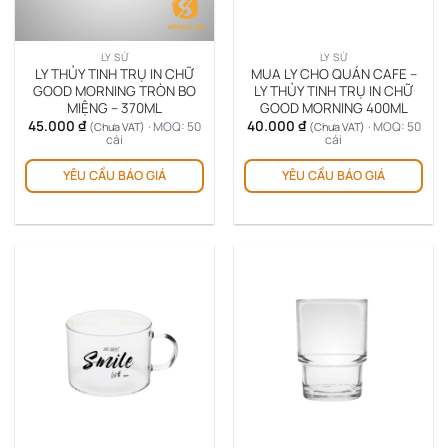
LY SỨ
LY SỨ
LY THỦY TINH TRỤ IN CHỮ
MUA LY CHO QUÁN CAFE –
GOOD MORNING TRÒN BO
LY THỦY TINH TRỤ IN CHỮ
MIỆNG – 370ML
GOOD MORNING 400ML
45.000
₫
40.000
₫
· MOQ: 50
· MOQ: 50
(Chưa VAT)
(Chưa VAT)
cái
cái
YÊU CẦU BÁO GIÁ
YÊU CẦU BÁO GIÁ