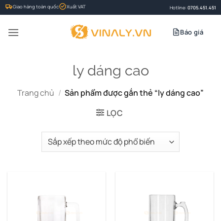
Bỏ
Giao hàng toàn quốc
Xuất VAT
Hotline:
0705.451.451
qua
nội
Báo giá
dung
ly dáng cao
Trang chủ
/
Sản phẩm được gắn thẻ “ly dáng cao”
LỌC