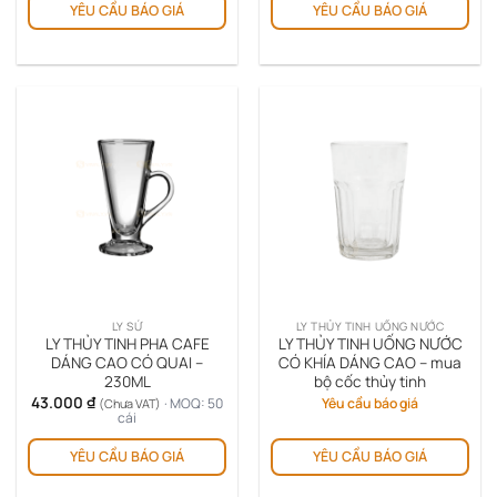
YÊU CẦU BÁO GIÁ
YÊU CẦU BÁO GIÁ
LY SỨ
LY THỦY TINH UỐNG NƯỚC
LY THỦY TINH PHA CAFE
LY THỦY TINH UỐNG NƯỚC
DÁNG CAO CÓ QUAI –
CÓ KHÍA DÁNG CAO – mua
230ML
bộ cốc thủy tinh
43.000
₫
· MOQ: 50
Yêu cầu báo giá
(Chưa VAT)
cái
YÊU CẦU BÁO GIÁ
YÊU CẦU BÁO GIÁ