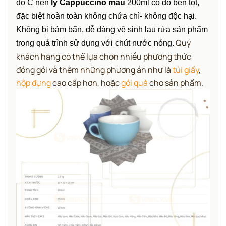
độ C nên
ly Cappuccino màu
200ml có độ bền tốt,
đặc biệt hoàn toàn không chứa chì- không độc hại.
Không bị bám bẩn, dễ dàng vệ sinh lau rửa sản phẩ
m
Quý
trong quá trình sử dụng với chút nước nóng.
khách hang có thể lựa chọn nhiều phương thức
đóng gói và thêm những phương án như là
túi giấy
,
hộp đựng
cao cấp hơn, hoặc
gói quà
cho sản phẩm.