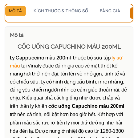
MÔ TẢ
KÍCH THƯỚC & THÔNG SỐ
BẢNG GIÁ
B
Mô tả
CỐC UỐNG CAPUCH
INO MÀU 200ML
Ly Cappuccino màu 200ml
thuộc bộ sưu tập
ly sứ
màu
tại Vinaly được đánh giá cao về mặt thiết kế
mang hơi thở hiện đại, tôn lên vẻ nhỏ gọn, tinh tế và
có chiều sâu. Ly có hình dạng bầu bĩnh, nhẹ nhàng,
đáng yêu khiến người nhìn có cảm giác thoải mái, dễ
chịu.
Kiểu quai phá cách giống như được chắp vá
trên thân ly khiến
cốc uống Capuchino màu 200ml
trở nên cá tính, nổi bật hơn bao giờ hết. Kết hợp với
phần màu sắc rực rỡ trên ly mọi thứ dường như hài
hòa đến lạ.
Được nung ở nhiệt độ cao từ 1280-1300