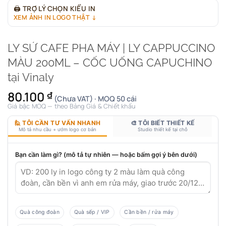
🖨
TRỢ LÝ CHỌN KIỂU IN
XEM ẢNH IN LOGO THẬT ↓
LY SỨ CAFE PHA MÁY | LY CAPPUCCINO
MÀU 200ML – CỐC UỐNG CAPUCHINO
tại Vinaly
80.100
₫
(Chưa VAT) · MOQ 50 cái
Giá bậc MOQ — theo Bảng Giá & Chiết khấu
🙋 TÔI CẦN TƯ VẤN NHANH
🎨 TÔI BIẾT THIẾT KẾ
Mô tả nhu cầu + ướm logo cơ bản
Studio thiết kế tại chỗ
Bạn cần làm gì? (mô tả tự nhiên — hoặc bấm gợi ý bên dưới)
Quà công đoàn
Quà sếp / VIP
Cần bền / rửa máy