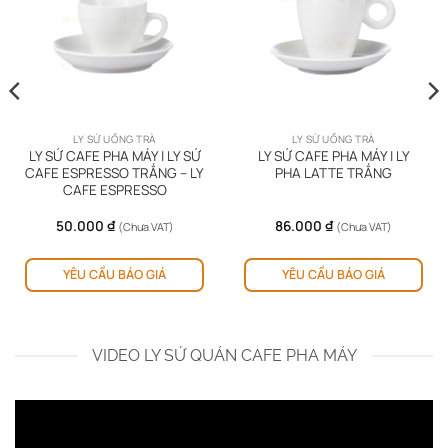
LY SỨ UỐNG TRÀ
LY SỨ UỐNG TRÀ
LY SỨ CAFE PHA MÁY | LY SỨ
LY SỨ CAFE PHA MÁY | LY
CAFE ESPRESSO TRẮNG – LY
PHA LATTE TRẮNG
CAFE ESPRESSO
50.000
₫
86.000
₫
(Chưa VAT)
(Chưa VAT)
YÊU CẦU BÁO GIÁ
YÊU CẦU BÁO GIÁ
VIDEO LY SỨ QUÁN CAFE PHA MÁY