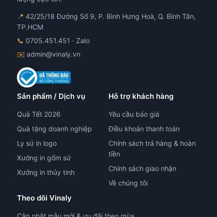
📍
42/25/18 Đường Số 9, P. Bình Hưng Hoà, Q. Bình Tân,
TP.HCM
📞
0705.451.451
· Zalo
✉️
admin@vinaly.vn
Sản phẩm / Dịch vụ
Hỗ trợ khách hàng
Quà Tết 2026
Yêu cầu báo giá
Quà tặng doanh nghiệp
Điều khoản thanh toán
Ly sứ in logo
Chính sách trả hàng & hoàn
tiền
Xưởng in gốm sứ
Chính sách giao nhận
Xưởng in thủy tinh
Về chúng tôi
Theo dõi Vinaly
Cập nhật mẫu mới & ưu đãi theo mùa.