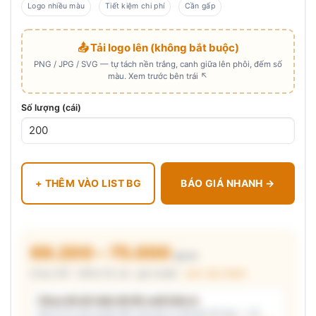
Logo nhiều màu
Tiết kiệm chi phí
Cần gấp
📤 Tải logo lên (không bắt buộc)
PNG / JPG / SVG — tự tách nền trắng, canh giữa lên phôi, đếm số
màu. Xem trước bên trái ↖
Số lượng (cái)
+ THÊM VÀO LIST BG
BÁO GIÁ NHANH →
69.200 – 75.000
₫/cái
Chưa VAT · MOQ 50 cái · giá chuẩn ·
xem cấu thành
Chưa đủ dữ kiện để đề xuất kiểu in
Mô tả nhu cầu (hoặc bấm chip gợi ý) và/hoặc tải logo — hệ