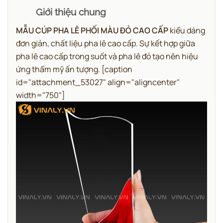
Giới thiệu chung
MẪU CÚP PHA LÊ PHỐI MÀU ĐỎ CAO CẤP
kiểu dáng
đơn giản, chất liệu pha lê cao cấp. Sự kết hợp giữa
pha lê cao cấp trong suốt và pha lê đỏ tạo nên hiệu
ứng thẩm mỹ ấn tượng.
[caption
id="attachment_53027" align="aligncenter"
width="750"]