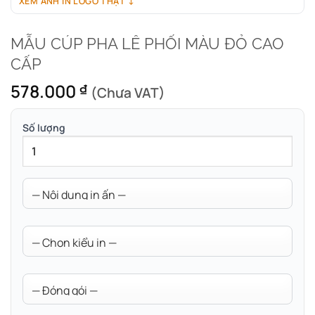
XEM ẢNH IN LOGO THẬT ↓
MẪU CÚP PHA LÊ PHỐI MÀU ĐỎ CAO
CẤP
578.000
₫
(Chưa VAT)
Số lượng