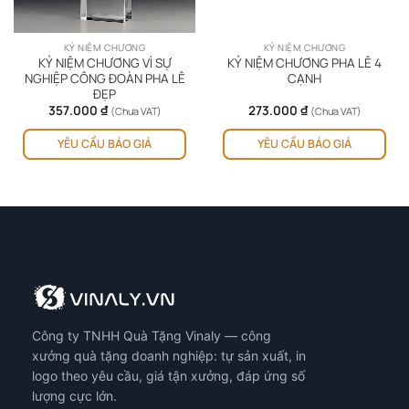
KỶ NIỆM CHƯƠNG
KỶ NIỆM CHƯƠNG
KỶ NIỆM CHƯƠNG VÌ SỰ
KỶ NIỆM CHƯƠNG PHA LÊ 4
NGHIỆP CÔNG ĐOÀN PHA LÊ
CẠNH
ĐẸP
357.000
₫
273.000
₫
(Chưa VAT)
(Chưa VAT)
YÊU CẦU BÁO GIÁ
YÊU CẦU BÁO GIÁ
Công ty TNHH Quà Tặng Vinaly — công
xưởng quà tặng doanh nghiệp: tự sản xuất, in
logo theo yêu cầu, giá tận xưởng, đáp ứng số
lượng cực lớn.