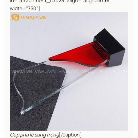
id="attachment_53028" align="aligncenter"
width="750"]
Cúp pha lê sang trọng
[/caption]