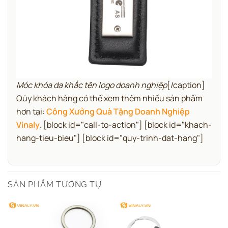
Móc khóa da khắc tên logo doanh nghiệp
[/caption]
Qúy khách hàng có thể xem thêm nhiều sản phẩm
hơn tại:
Công Xưởng Quà Tặng Doanh Nghiệp
Vinaly
.
[block id="call-to-action"] [block id="khach-
hang-tieu-bieu"] [block id="quy-trinh-dat-hang"]
SẢN PHẨM TƯƠNG TỰ