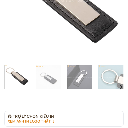
🖨
TRỢ LÝ CHỌN KIỂU IN
XEM ẢNH IN LOGO THẬT ↓