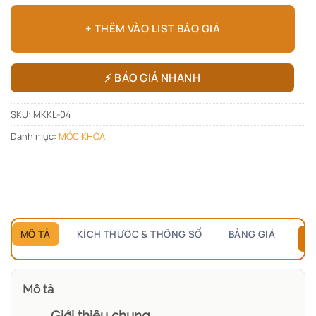
+ THÊM VÀO LIST BÁO GIÁ
⚡ BÁO GIÁ NHANH
SKU:
MKKL-04
Danh mục:
MÓC KHÓA
MÔ TẢ
KÍCH THƯỚC & THÔNG SỐ
BẢNG GIÁ
B
Mô tả
Giới thiệu chung