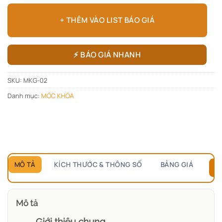
+ THÊM VÀO LIST BÁO GIÁ
⚡ BÁO GIÁ NHANH
SKU:
MKG-02
Danh mục:
MÓC KHÓA
MÔ TẢ
KÍCH THƯỚC & THÔNG SỐ
BẢNG GIÁ
B
Mô tả
Giới thiệu chung