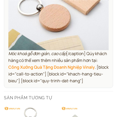
Móc khoá gỗ đơn giản, cao cấp
[/caption] Qúy khách
hàng có thể xem thêm nhiều sản phẩm hơn tại:
Công Xưởng Quà Tặng Doanh Nghiệp Vinaly
.
[block
id="call-to-action"] [block id="khach-hang-tieu-
bieu"] [block id="quy-trinh-dat-hang"]
SẢN PHẨM TƯƠNG TỰ