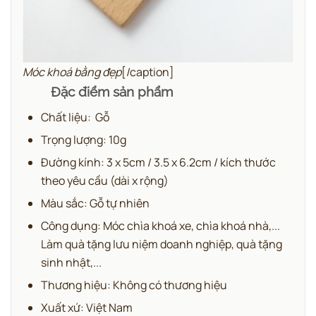
Móc khoá bằng đẹp
[/caption]
Đặc điểm sản phẩm
Chất liệu: Gỗ
Trọng lượng: 10g
Đường kính: 3 x 5cm / 3.5 x 6.2cm / kích thước
theo yêu cầu (dài x rộng)
Màu sắc: Gỗ tự nhiên
Công dụng: Móc chìa khoá xe, chìa khoá nhà,...
Làm quà tặng lưu niệm doanh nghiệp, quà tặng
sinh nhật,...
Thương hiệu: Không có thương hiệu
Xuất xứ: Việt Nam