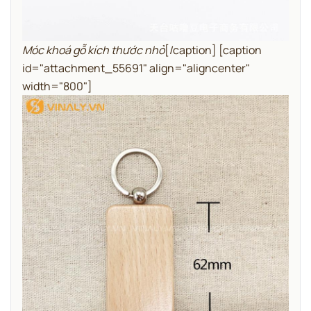
Móc khoá gỗ kích thước nhỏ
[/caption] [caption
id="attachment_55691" align="aligncenter"
width="800"]