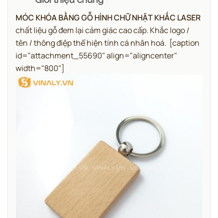
MÓC KHÓA BẰNG GỖ HÌNH CHỮ NHẬT KHẮC LASER
chất liệu gỗ đem lại cảm giác cao cấp. Khắc logo /
tên / thông điệp thể hiện tính cá nhân hoá.
[caption
id="attachment_55690" align="aligncenter"
width="800"]