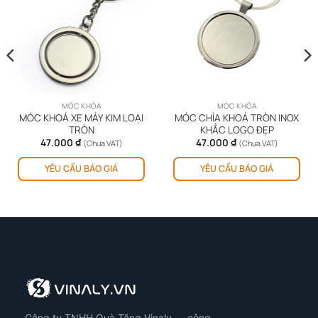
MÓC KHÓA
MÓC KHÓA
MÓC KHOÁ XE MÁY KIM LOẠI
MÓC CHÌA KHOÁ TRÒN INOX
TRÒN
KHẮC LOGO ĐẸP
47.000
₫
47.000
₫
(Chưa VAT)
(Chưa VAT)
YÊU CẦU BÁO GIÁ
YÊU CẦU BÁO GIÁ
Công ty TNHH Quà Tặng Vinaly — công