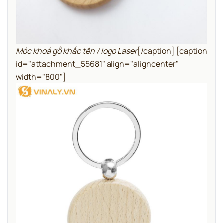
Móc khoá gỗ khắc tên / logo Laser
[/caption] [caption
id="attachment_55681" align="aligncenter"
width="800"]