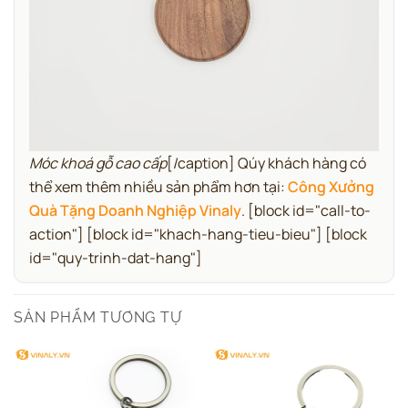
Móc khoá gỗ cao cấp
[/caption] Qúy khách hàng có
thể xem thêm nhiều sản phẩm hơn tại:
Công Xưởng
Quà Tặng Doanh Nghiệp Vinaly
.
[block id="call-to-
action"] [block id="khach-hang-tieu-bieu"] [block
id="quy-trinh-dat-hang"]
SẢN PHẨM TƯƠNG TỰ