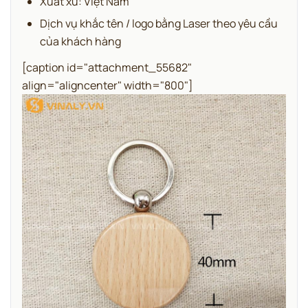
Xuất xứ: Việt Nam
Dịch vụ khắc tên / logo bằng Laser theo yêu cầu
của khách hàng
[caption id="attachment_55682"
align="aligncenter" width="800"]