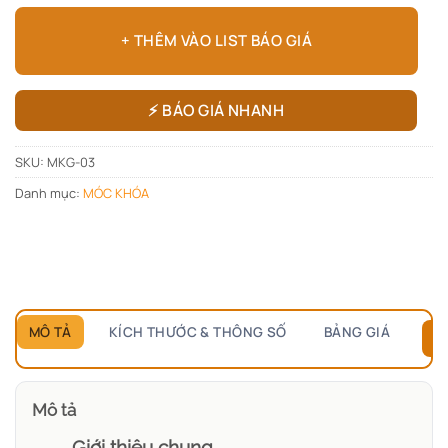
+ THÊM VÀO LIST BÁO GIÁ
⚡ BÁO GIÁ NHANH
SKU:
MKG-03
Danh mục:
MÓC KHÓA
MÔ TẢ
KÍCH THƯỚC & THÔNG SỐ
BẢNG GIÁ
B
Mô tả
Giới thiệu chung