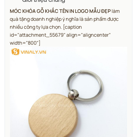
MÓC KHÓA GỖ KHẮC TÊN IN LOGO MẪU ĐẸP
làm
quà tặng doanh nghiệp ý nghĩa là sản phẩm được
nhiều công ty lựa chọn.
[caption
id="attachment_55679" align="aligncenter"
width="800"]