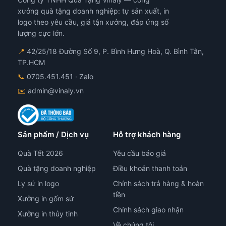
xưởng quà tặng doanh nghiệp: tự sản xuất, in
logo theo yêu cầu, giá tận xưởng, đáp ứng số
lượng cực lớn.
📍
42/25/18 Đường Số 9, P. Bình Hưng Hoà, Q. Bình Tân,
TP.HCM
📞
0705.451.451
· Zalo
✉️
admin@vinaly.vn
Sản phẩm / Dịch vụ
Hỗ trợ khách hàng
Quà Tết 2026
Yêu cầu báo giá
Quà tặng doanh nghiệp
Điều khoản thanh toán
Ly sứ in logo
Chính sách trả hàng & hoàn
tiền
Xưởng in gốm sứ
Chính sách giao nhận
Xưởng in thủy tinh
Về chúng tôi