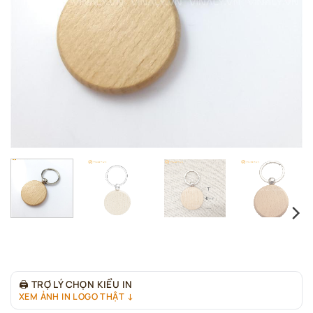
🖨
TRỢ LÝ CHỌN KIỂU IN
XEM ẢNH IN LOGO THẬT ↓