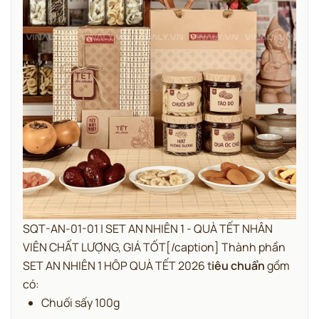
SQT-AN-01-01 | SET AN NHIÊN 1 - QUÀ TẾT NHÂN
VIÊN CHẤT LƯỢNG, GIÁ TỐT[/caption] Thành phần
SET AN NHIÊN 1 HÔP QUÀ TẾT 2026 t
iêu chuẩn
gồm
có:
Chuối sấy 100g