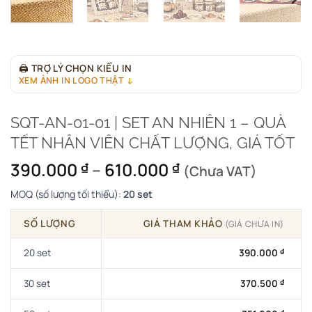
🖨
TRỢ LÝ CHỌN KIỂU IN
XEM ẢNH IN LOGO THẬT ↓
SQT-AN-01-01 | SET AN NHIÊN 1 – QUÀ
TẾT NHÂN VIÊN CHẤT LƯỢNG, GIÁ TỐT
Khoảng
390.000
–
610.000
₫
₫
(Chưa VAT)
giá:
MOQ (số lượng tối thiểu):
20 set
từ
390.000 ₫
SỐ LƯỢNG
GIÁ THAM KHẢO
(GIÁ CHƯA IN)
đến
610.000 ₫
20 set
390.000
₫
30 set
370.500
₫