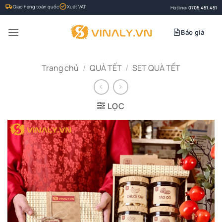
Bỏ
Giao hàng toàn quốc
Xuất VAT
Hotline:
0705.451.451
qua
nội
Báo giá
dung
Trang chủ
/
QUÀ TẾT
/
SET QUÀ TẾT
LỌC