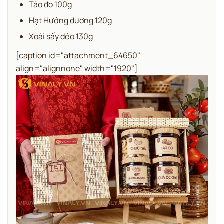
Táo đỏ 100g
Hạt Hướng dương 120g
Xoài sấy dẻo 130g
[caption id="attachment_64650"
align="alignnone" width="1920"]