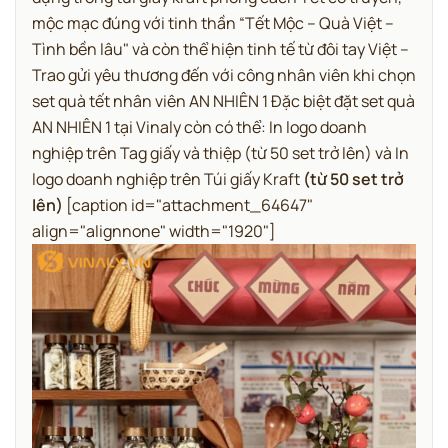
mộc mạc đúng với tinh thần “Tết Mộc – Quà Việt –
Tình bền lâu" và còn thể hiện tinh tế từ đôi tay Việt –
Trao gửi yêu thương đến với công nhân viên khi chọn
set quà tết nhân viên AN NHIÊN 1 Đặc biệt đặt set quà
AN NHIÊN 1 tại Vinaly còn có thể: In logo doanh
nghiệp trên Tag giấy và thiệp (từ 50 set trở lên) và In
logo doanh nghiệp trên Túi giấy Kraft
(từ 50 set trở
lên)
[caption id="attachment_64647"
align="alignnone" width="1920"]