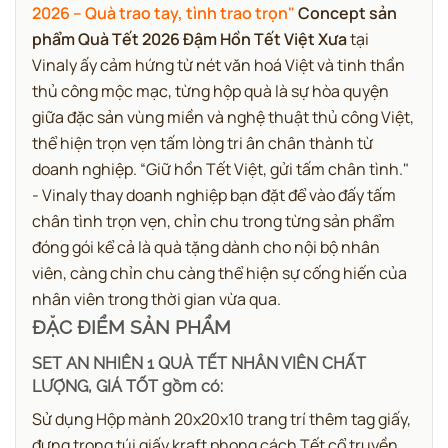
2026 – Quà trao tay, tình trao trọn"
Concept sản
phẩm Quà Tết 2026 Đậm Hồn Tết Việt Xưa
tại
Vinaly ấy cảm hứng từ nét văn hoá Việt và tinh thần
thủ công mộc mạc, từng hộp quà là sự hòa quyện
giữa đặc sản vùng miền và nghệ thuật thủ công Việt,
thể hiện trọn vẹn tấm lòng tri ân chân thành từ
doanh nghiệp. “Giữ hồn Tết Việt, gửi tấm chân tình."
- Vinaly thay doanh nghiệp bạn đặt để vào đấy tấm
chân tình trọn vẹn, chỉn chu trong từng sản phẩm
đóng gói kể cả là quà tặng dành cho nội bộ nhân
viên, càng chỉn chu càng thể hiện sự cống hiến của
nhân viên trong thời gian vừa qua.
ĐẶC ĐIỂM SẢN PHẨM
SET AN NHIÊN 1 QUÀ TẾT NHÂN VIÊN CHẤT
LƯỢNG, GIÁ TỐT gồm có:
Sử dụng Hộp mành 20x20x10 trang trí thêm tag giấy,
đựng trong túi giấy kraft phong cách Tết cổ truyền,