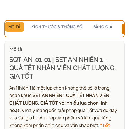
MÔ TẢ
KÍCH THƯỚC & THÔNG SỐ
BẢNG GIÁ
B
Mô tả
SQT-AN-01-01 | SET AN NHIÊN 1 -
QUÀ TẾT NHÂN VIÊN CHẤT LƯỢNG,
GIÁ TỐT
An Nhiên 1 là một lựa chọn không thể bỏ lỡ trong
phân khúc
SET AN NHIÊN 1 QUÀ TẾT NHÂN VIÊN
CHẤT LƯỢNG, GIÁ TỐT với nhiều lựa chọn linh
hoạt.
Vinaly mang đến giải pháp quà Tết vừa đủ đầy
vừa đạt giá trị phù hợp sản phẩm và làm quà tặng
không kém phần chỉn chu và vẫn khác biệt.
“Tết