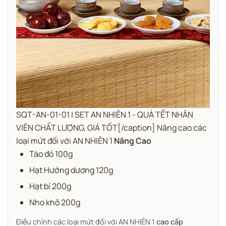
SQT-AN-01-01 | SET AN NHIÊN 1 - QUÀ TẾT NHÂN
VIÊN CHẤT LƯỢNG, GIÁ TỐT[/caption] Nâng cao các
loại mứt đối với AN NHIÊN 1
Nâng Cao
Táo đỏ 100g
Hạt Hướng dương 120g
Hạt bí 200g
Nho khô 200g
Điều chỉnh các loại mứt đối với AN NHIÊN 1
cao cấp