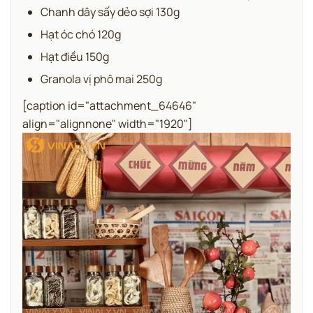
Chanh dây sấy dẻo sợi 130g
Hạt óc chó 120g
Hạt điều 150g
Granola vị phô mai 250g
[caption id="attachment_64646"
align="alignnone" width="1920"]