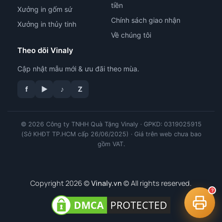
tiền
Xưởng in gốm sứ
Chính sách giao nhận
Xưởng in thủy tinh
Về chúng tôi
Theo dõi Vinaly
Cập nhật mẫu mới & ưu đãi theo mùa.
f
▶
♪
Z
© 2026 Công ty TNHH Quà Tặng Vinaly · GPKD: 0319025915
tư vấn công nghệ in
(Sở KHĐT TP.HCM cấp 26/06/2025) · Giá trên web chưa bao
gồm VAT.
Copyright 2026 ©
Vinaly.vn
© All rights reserved.
?