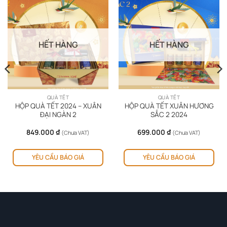
HẾT HÀNG
HẾT HÀNG
QUÀ TẾT
QUÀ TẾT
HỘP QUÀ TẾT 2024 – XUÂN
HỘP QUÀ TẾT XUÂN HƯƠNG
ĐẠI NGÀN 2
SẮC 2 2024
849.000
₫
699.000
₫
(Chưa VAT)
(Chưa VAT)
YÊU CẦU BÁO GIÁ
YÊU CẦU BÁO GIÁ