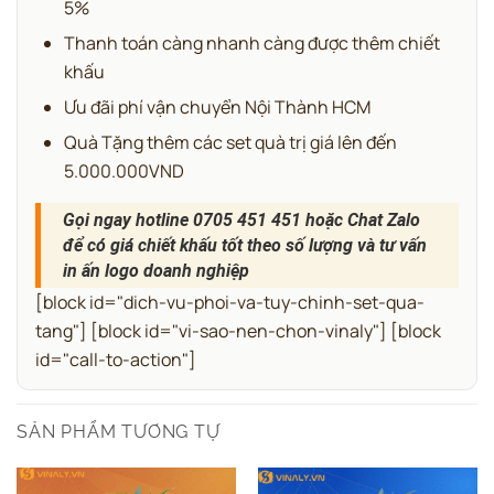
5%
Thanh toán càng nhanh càng được thêm chiết
khấu
Ưu đãi phí vận chuyển Nội Thành HCM
Quà Tặng thêm các set quà trị giá lên đến
5.000.000VND
Gọi ngay hotline 0705 451 451 hoặc Chat Zalo
để có giá chiết khấu tốt theo số lượng và tư vấn
in ấn logo doanh nghiệp
[block id="dich-vu-phoi-va-tuy-chinh-set-qua-
tang"] [block id="vi-sao-nen-chon-vinaly"] [block
id="call-to-action"]
SẢN PHẨM TƯƠNG TỰ