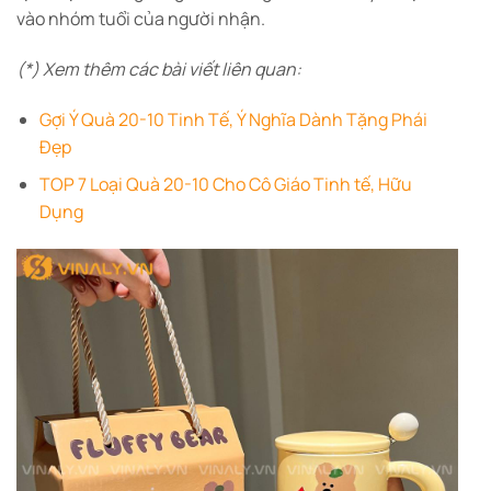
vào nhóm tuổi của người nhận.
(*) Xem thêm các bài viết liên quan:
Gợi Ý Quà 20-10 Tinh Tế, Ý Nghĩa Dành Tặng Phái
Đẹp
TOP 7 Loại Quà 20-10 Cho Cô Giáo Tinh tế, Hữu
Dụng