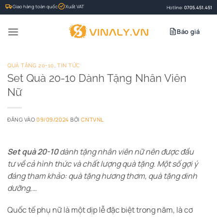
Bỏ
Giao hàng toàn quốc
Xuất VAT
Hotline:
0705.451.451
qua
nội
Báo giá
dung
QUÀ TẶNG 20-10
,
TIN TỨC
Set Quà 20-10 Dành Tặng Nhân Viên
Nữ
ĐĂNG VÀO
09/09/2024
BỞI
CNTVNL
Set quà 20-10
dành tặng nhân viên nữ nên được đầu
tư về cả hình thức và chất lượng quà tặng. Một số gợi ý
đáng tham khảo: quà tặng hương thơm, quà tặng dinh
dưỡng,…
Quốc tế phụ nữ là một dịp lễ đặc biệt trong năm, là cơ