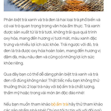
Phân biệt trà xanh và trà đen là hai loại trà phổ biến và
có vai trò quan trọng trong văn hóa ẩm thực. Trà xanh
được sản xuất từ lá trà tươi, không trải qua quá trình
oxy hóa, mang đến hương vị tươi mát, màu xanh đặc
trưng và nhiều lợi ích sức khỏe. Trái ngược với đó, trà
đen là trà được oxy hóa hoàn toàn, mang đến hương vị
đậm đà, màu nâu đen và cũng có những lợi ích sức
khỏe riêng.
Qua đây bạn có thể dễ dàng phân biệt trà xanh và trà
đen rồi đúng không nào! Thật tiếc nếu bạn không thử
thưởng thức 2 loại trà này với bộ ấm trà chất lượng,
thẩm mỹ hoặc trong vài món ăn độc đáo nhé!
Nếu bạn muốn tham khảo
bộ ấm trà
hãy thử tham khảo
các sản phẩm nhà nhé! Chúng tôi tự tin với với đội ngũ