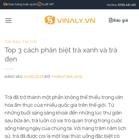
Bỏ
Giao hàng toàn quốc
Xuất VAT
Hotline:
0705.451.451
qua
nội
Báo giá
dung
TRÀ ĐẠO
,
TIN TỨC
Top 3 cách phân biệt trà xanh và trà
đen
ĐĂNG VÀO
24/06/2023
BỞI
THANHTAMLUU12
Trà đã trở thành một phần không thể thiếu trong văn
hóa ẩm thực của nhiều quốc gia trên thế giới. Từ
những buổi sáng sảng khoái đến những lúc thư giãn
sau bữa ăn, trà luôn có vai trò quan trọng trong cuộc
sống hàng ngày của chúng ta. Với hàng trăm năm lịch
sử, trà đã được coi là một loại thức uống đặc biệt có