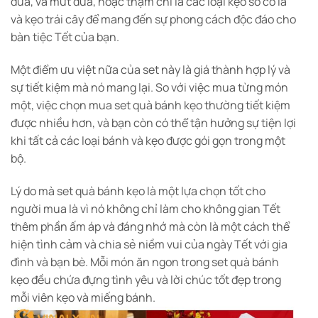
dừa, và mứt dừa, hoặc thậm chí là các loại kẹo sô cô la
và kẹo trái cây để mang đến sự phong cách độc đáo cho
bàn tiệc Tết của bạn.
Một điểm ưu việt nữa của set này là giá thành hợp lý và
sự tiết kiệm mà nó mang lại. So với việc mua từng món
một, việc chọn mua set quà bánh kẹo thường tiết kiệm
được nhiều hơn, và bạn còn có thể tận hưởng sự tiện lợi
khi tất cả các loại bánh và kẹo được gói gọn trong một
bộ.
Lý do mà set quà bánh kẹo là một lựa chọn tốt cho
người mua là vì nó không chỉ làm cho không gian Tết
thêm phần ấm áp và đáng nhớ mà còn là một cách thể
hiện tình cảm và chia sẻ niềm vui của ngày Tết với gia
đình và bạn bè. Mỗi món ăn ngon trong set quà bánh
kẹo đều chứa đựng tình yêu và lời chúc tốt đẹp trong
mỗi viên kẹo và miếng bánh.