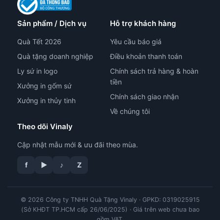
Sản phẩm / Dịch vụ
Hỗ trợ khách hàng
Quà Tết 2026
Yêu cầu báo giá
Quà tặng doanh nghiệp
Điều khoản thanh toán
Ly sứ in logo
Chính sách trả hàng & hoàn
tiền
Xưởng in gốm sứ
Chính sách giao nhận
Xưởng in thủy tinh
Về chúng tôi
Theo dõi Vinaly
Cập nhật mẫu mới & ưu đãi theo mùa.
f
▶
♪
Z
© 2026 Công ty TNHH Quà Tặng Vinaly · GPKD: 0319025915
tư vấn công nghệ in
(Sở KHĐT TP.HCM cấp 26/06/2025) · Giá trên web chưa bao
gồm VAT.