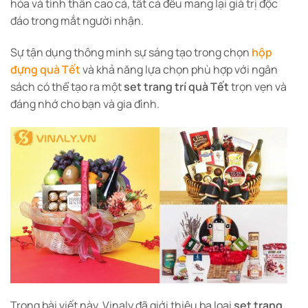
hóa và tinh thần cao cả, tất cả đều mang lại giá trị độc
đáo trong mắt người nhận.
Sự tận dụng thông minh sự sáng tạo trong chọn
hộp
đựng quà Tết
và khả năng lựa chọn phù hợp với ngân
sách có thể tạo ra một
set trang trí quà Tết
trọn vẹn và
đáng nhớ cho bạn và gia đình.
Trong bài viết này, Vinaly đã giới thiệu ba loại
set trang