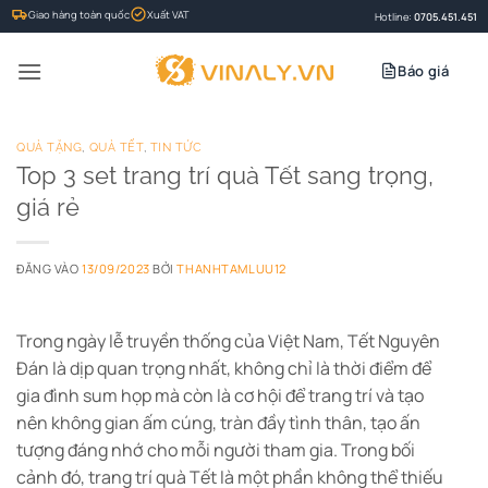
Bỏ
Giao hàng toàn quốc
Xuất VAT
Hotline:
0705.451.451
qua
nội
Báo giá
dung
QUÀ TẶNG
,
QUÀ TẾT
,
TIN TỨC
Top 3 set trang trí quà Tết sang trọng,
giá rẻ
ĐĂNG VÀO
13/09/2023
BỞI
THANHTAMLUU12
Trong ngày lễ truyền thống của Việt Nam, Tết Nguyên
Đán là dịp quan trọng nhất, không chỉ là thời điểm để
gia đình sum họp mà còn là cơ hội để trang trí và tạo
nên không gian ấm cúng, tràn đầy tình thân, tạo ấn
tượng đáng nhớ cho mỗi người tham gia. Trong bối
cảnh đó, trang trí quà Tết là một phần không thể thiếu