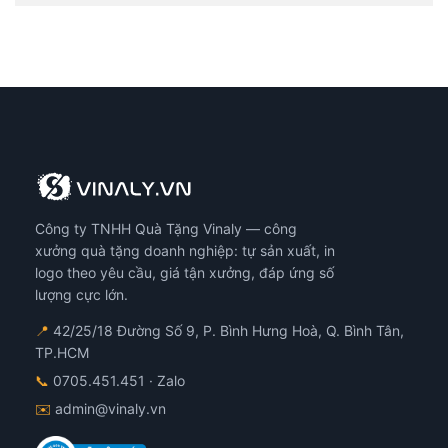
Công ty TNHH Quà Tặng Vinaly — công
xưởng quà tặng doanh nghiệp: tự sản xuất, in
logo theo yêu cầu, giá tận xưởng, đáp ứng số
lượng cực lớn.
📍
42/25/18 Đường Số 9, P. Bình Hưng Hoà, Q. Bình Tân,
TP.HCM
📞
0705.451.451
· Zalo
✉️
admin@vinaly.vn