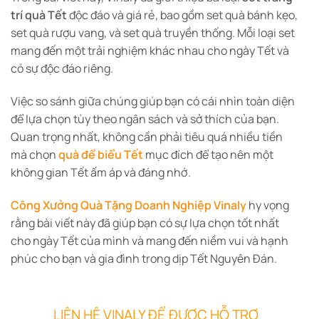
trí quà Tết
độc đáo và giá rẻ, bao gồm set quà bánh kẹo,
set quà rượu vang, và set quà truyền thống. Mỗi loại set
mang đến một trải nghiệm khác nhau cho ngày Tết và
có sự độc đáo riêng.
Việc so sánh giữa chúng giúp bạn có cái nhìn toàn diện
để lựa chọn tùy theo ngân sách và sở thích của bạn.
Quan trọng nhất, không cần phải tiêu quá nhiều tiền
mà chọn
quà để biểu Tết
mục đích để tạo nên một
không gian Tết ấm áp và đáng nhớ.
Công Xưởng Quà Tặng Doanh Nghiệp Vinaly
hy vọng
rằng bài viết này đã giúp bạn có sự lựa chọn tốt nhất
cho ngày Tết của mình và mang đến niềm vui và hạnh
phúc cho bạn và gia đình trong dịp Tết Nguyên Đán.
LIÊN HỆ VINALY ĐỂ ĐƯỢC HỖ TRỢ