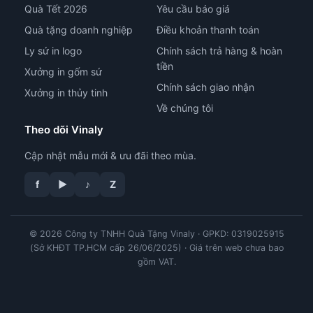
Quà Tết 2026
Yêu cầu báo giá
Quà tặng doanh nghiệp
Điều khoản thanh toán
Ly sứ in logo
Chính sách trả hàng & hoàn
tiền
Xưởng in gốm sứ
Chính sách giao nhận
Xưởng in thủy tinh
Về chúng tôi
Theo dõi Vinaly
Cập nhật mẫu mới & ưu đãi theo mùa.
f
▶
♪
Z
© 2026 Công ty TNHH Quà Tặng Vinaly · GPKD: 0319025915
tư vấn công nghệ in
(Sở KHĐT TP.HCM cấp 26/06/2025) · Giá trên web chưa bao
gồm VAT.