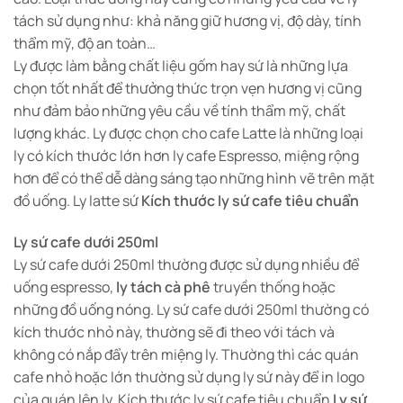
tách sử dụng như: khả năng giữ hương vị, độ dày, tính
thẩm mỹ, độ an toàn…
Ly được làm bằng chất liệu gốm hay sứ là những lựa
chọn tốt nhất để thưởng thức trọn vẹn hương vị cũng
như đảm bảo những yêu cầu về tính thẩm mỹ, chất
lượng khác. Ly được chọn cho cafe Latte là những loại
ly có kích thước lớn hơn ly cafe Espresso, miệng rộng
hơn để có thể dễ dàng sáng tạo những hình vẽ trên mặt
đồ uống. Ly latte sứ
Kích thước ly sứ cafe tiêu chuẩn
Ly sứ cafe dưới 250ml
Ly sứ cafe dưới 250ml thường được sử dụng nhiều để
uống espresso,
ly tách cà phê
truyền thống hoặc
những đồ uống nóng. Ly sứ cafe dưới 250ml thường có
kích thước nhỏ này, thường sẽ đi theo với tách và
không có nắp đẩy trên miệng ly. Thường thì các quán
cafe nhỏ hoặc lớn thường sử dụng ly sứ này để in logo
của quán lên ly. Kích thước ly sứ cafe tiêu chuẩn
Ly sứ