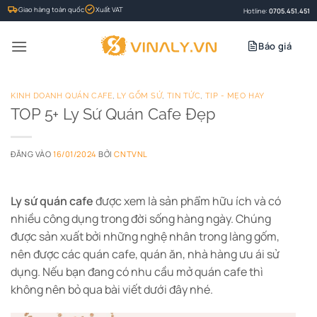
Bỏ
Giao hàng toàn quốc
Xuất VAT
Hotline:
0705.451.451
qua
nội
Báo giá
dung
KINH DOANH QUÁN CAFE
,
LY GỐM SỨ
,
TIN TỨC
,
TIP - MẸO HAY
TOP 5+ Ly Sứ Quán Cafe Đẹp
ĐĂNG VÀO
16/01/2024
BỞI
CNTVNL
Ly sứ quán cafe
được xem là sản phẩm hữu ích và có
nhiều công dụng trong đời sống hàng ngày. Chúng
được sản xuất bởi những nghệ nhân trong làng gốm,
nên được các quán cafe, quán ăn, nhà hàng ưu ái sử
dụng. Nếu bạn đang có nhu cầu mở quán cafe thì
không nên bỏ qua bài viết dưới đây nhé.