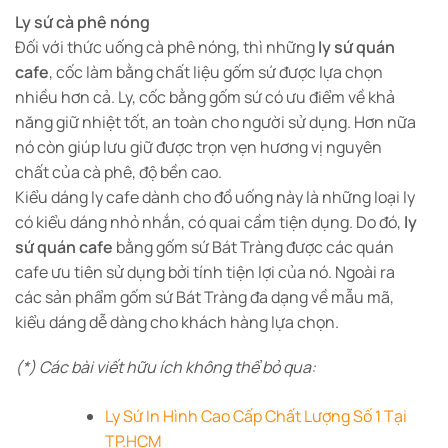
Ly sứ cà phê nóng
Đối với thức uống cà phê nóng, thì những
ly sứ quán
cafe
, cốc làm bằng chất liệu gốm sứ được lựa chọn
nhiều hơn cả. Ly, cốc bằng gốm sứ có ưu điểm về khả
năng giữ nhiệt tốt, an toàn cho người sử dụng. Hơn nữa
nó còn giúp lưu giữ được trọn vẹn hương vị nguyên
chất của cà phê, độ bền cao.
Kiểu dáng ly cafe dành cho đồ uống này là những loại ly
có kiểu dáng nhỏ nhắn, có quai cầm tiện dụng. Do đó,
ly
sứ quán cafe
bằng gốm sứ Bát Tràng được các quán
cafe ưu tiên sử dụng bởi tính tiện lợi của nó. Ngoài ra
các sản phẩm gốm sứ Bát Tràng đa dạng về mẫu mã,
kiểu dáng dễ dàng cho khách hàng lựa chọn.
(*) Các bài viết hữu ích không thể bỏ qua:
Ly Sứ In Hình Cao Cấp Chất Lượng Số 1 Tại
TP.HCM