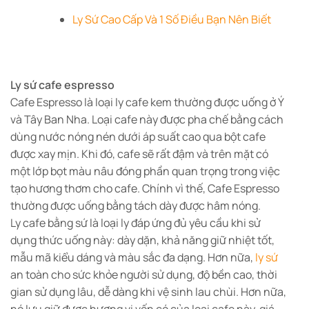
Ly Sứ Cao Cấp Và 1 Số Điều Bạn Nên Biết
Ly sứ cafe espresso
Cafe Espresso là loại ly cafe kem thường được uống ở Ý
và Tây Ban Nha. Loại cafe này được pha chế bằng cách
dùng nước nóng nén dưới áp suất cao qua bột cafe
được xay mịn. Khi đó, cafe sẽ rất đậm và trên mặt có
một lớp bọt màu nâu đóng phần quan trọng trong việc
tạo hương thơm cho cafe. Chính vì thế, Cafe Espresso
thường được uống bằng tách dày được hâm nóng.
Ly cafe bằng sứ là loại ly đáp ứng đủ yêu cầu khi sử
dụng thức uống này: dày dặn, khả năng giữ nhiệt tốt,
mẫu mã kiểu dáng và màu sắc đa dạng. Hơn nữa,
ly sứ
an toàn cho sức khỏe người sử dụng, độ bền cao, thời
gian sử dụng lâu, dễ dàng khi vệ sinh lau chùi. Hơn nữa,
nó lưu giữ được hương vị vốn có của loại cafe này, giá