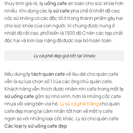
thủy tinh giá rẻ,
ly uống cafe
an toàn cho sức khỏe hơn
nhiều. Khi dùng các
ly sứ cafe
pha chế ở nhiệt độ cao,
cốc sứ không có các độc tố ở trong thành phẩm gây hại
cho sức khỏe của con người. Vì chúng được nung ở
nhiệt độ rất cao, phổ biến là 1300 độ C nên các tạp chất
độc hại và kim loại nặng đã được loại bỏ hoàn toàn.
Ly cà phê đẹp giá tốt tại Vinaly
Nếu dùng
ly tách quán cafe
về lâu dài cho quán cafe
vẫn là sự lựa chọn số 1 của các ông chủ quán cafe.
Khách hàng vẫn thích được nhâm nhi cafe trong một
ly
sứ uống cafe
gốm sứ nhỏ xinh, hơn là những cốc cafe
nhựa vội vàng bên vỉa hè.
Ly sứ cà phê trắng
cho quán
cafe đẹp mang lại cảm nhận tốt hơn về một ly cafe
ngon so với những loại cốc khác. Ly sứ cho quán cafe
Các loại ly sứ uống cafe đẹp