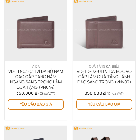
biến
biế
thể.
thể.
Các
Cá
tùy
tùy
chọn
chọ
có
có
thể
thể
được
đượ
chọn
chọ
trên
trê
VÍ DA
QUÀ TẶNG ĐẠI BIỂU
trang
tra
VD-TD-03-01 | VÍ DA BÒ NAM
VD-TD-02-01 | VÍ DA BÒ CAO
sản
sản
CAO CẤP DÁNG NẰM
CẤP LÀM QUÀ TẶNG LÃNH
NGANG SANG TRỌNG LÀM
ĐẠO SANG TRỌNG (VN402)
phẩm
ph
QUÀ TẶNG (VN044)
350.000
₫
350.000
₫
(Chưa VAT)
(Chưa VAT)
Sản
Sản
YÊU CẦU BÁO GIÁ
YÊU CẦU BÁO GIÁ
phẩm
ph
này
này
có
có
nhiều
nhi
biến
biế
thể.
thể.