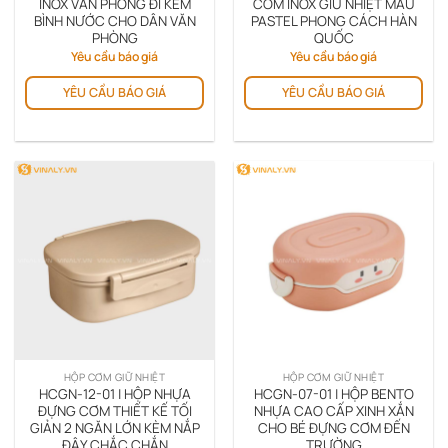
INOX VĂN PHÒNG ĐI KÈM
CƠM INOX GIỮ NHIỆT MÀU
BÌNH NƯỚC CHO DÂN VĂN
PASTEL PHONG CÁCH HÀN
PHÒNG
QUỐC
Yêu cầu báo giá
Yêu cầu báo giá
YÊU CẦU BÁO GIÁ
YÊU CẦU BÁO GIÁ
HỘP CƠM GIỮ NHIỆT
HỘP CƠM GIỮ NHIỆT
HCGN-12-01 | HỘP NHỰA
HCGN-07-01 | HỘP BENTO
ĐỰNG CƠM THIẾT KẾ TỐI
NHỰA CAO CẤP XINH XẮN
GIẢN 2 NGĂN LỚN KÈM NẮP
CHO BÉ ĐỰNG CƠM ĐẾN
ĐẬY CHẮC CHẮN
TRƯỜNG