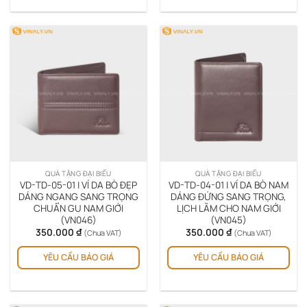
có
nhi
biế
thể.
Cá
tùy
chọ
có
thể
đượ
chọ
trê
QUÀ TẶNG ĐẠI BIỂU
QUÀ TẶNG ĐẠI BIỂU
tra
VD-TD-05-01 | VÍ DA BÒ ĐẸP
VD-TD-04-01 | VÍ DA BÒ NAM
sản
DÁNG NGANG SANG TRỌNG
DÁNG ĐỨNG SANG TRỌNG,
CHUẨN GU NAM GIỚI
LỊCH LÃM CHO NAM GIỚI
ph
(VN046)
(VN045)
350.000
₫
350.000
₫
(Chưa VAT)
(Chưa VAT)
Sản
Sản
YÊU CẦU BÁO GIÁ
YÊU CẦU BÁO GIÁ
phẩm
ph
này
này
có
có
nhiều
nhi