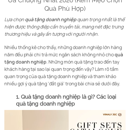
chọn
chọ
Quà Phù Hợp)
có
có
thể
thể
Lựa chọn
quà tặng doanh nghiệp
quan trọng nhất là thể
được
đượ
hiện được thông điệp cần truyền tải, mang nét đặc trưng
chọn
chọ
thương hiệu và gây ấn tượng với người nhận.
trên
trê
trang
tra
sản
sản
Nhiều thống kê cho thấy, những doanh nghiệp lớn hàng
phẩm
ph
năm đều phải chi trả mức ngân sách không nhỏ cho
quà
tặng doanh nghiệp
. Những món quà tặng trao đến tay
khách hàng tại sao lại quan trọng đến vậy? Làm rõ tầm
quan trọng của quà tặng doanh nghiệp và tham khảo
nhiều gợi ý quà tặng ‘đắt giá’ trong bài chia sẻ dưới đây.
1. Quà tặng doanh nghiệp là gì? Các loại
quà tặng doanh nghiệp