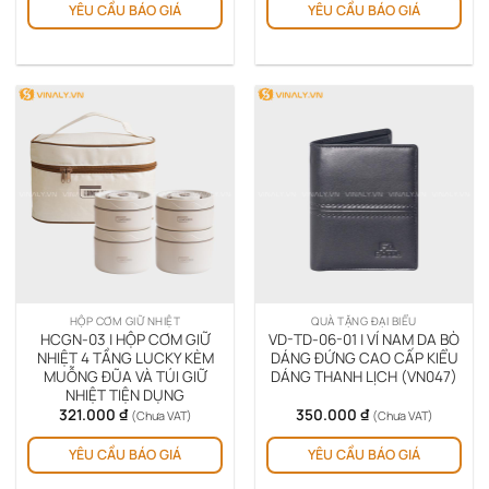
YÊU CẦU BÁO GIÁ
YÊU CẦU BÁO GIÁ
phẩm
ph
này
này
có
có
nhiều
nhi
biến
biế
thể.
thể.
Các
Cá
tùy
tùy
chọn
chọ
có
có
thể
thể
được
đượ
chọn
chọ
trên
trê
HỘP CƠM GIỮ NHIỆT
QUÀ TẶNG ĐẠI BIỂU
trang
tra
HCGN-03 | HỘP CƠM GIỮ
VD-TD-06-01 | VÍ NAM DA BÒ
sản
sản
NHIỆT 4 TẦNG LUCKY KÈM
DÁNG ĐỨNG CAO CẤP KIỂU
MUỖNG ĐŨA VÀ TÚI GIỮ
DÁNG THANH LỊCH (VN047)
phẩm
ph
NHIỆT TIỆN DỤNG
321.000
₫
350.000
₫
(Chưa VAT)
(Chưa VAT)
Sản
YÊU CẦU BÁO GIÁ
YÊU CẦU BÁO GIÁ
ph
này