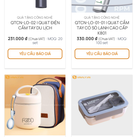
đượ
chọ
trê
QUÀ TẶNG CÔNG NGHỆ
QUÀ TẶNG CÔNG NGHỆ
tra
QTCN-LO-02 | QUẠT ĐIỆN
QTCN-LO-01-01 | QUẠT CẦM
sản
CẦM TAY DU LỊCH
TAY CÓ SÒ LẠNH CAO CẤP
K801
ph
231.000
₫
330.000
₫
· MOQ: 20
· MOQ:
(Chưa VAT)
(Chưa VAT)
set
100 set
YÊU CẦU BÁO GIÁ
YÊU CẦU BÁO GIÁ