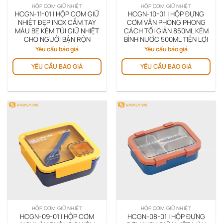
HỘP CƠM GIỮ NHIỆT
HỘP CƠM GIỮ NHIỆT
HCGN-11-01 | HỘP CƠM GIỮ
HCGN-10-01 | HỘP ĐỰNG
NHIỆT ĐẸP INOX CẦM TAY
CƠM VĂN PHÒNG PHONG
MÀU BE KÈM TÚI GIỮ NHIỆT
CÁCH TỐI GIẢN 850ML KÈM
CHO NGƯỜI BẬN RỘN
BÌNH NƯỚC 500ML TIỆN LỢI
Yêu cầu báo giá
Yêu cầu báo giá
YÊU CẦU BÁO GIÁ
YÊU CẦU BÁO GIÁ
HỘP CƠM GIỮ NHIỆT
HỘP CƠM GIỮ NHIỆT
HCGN-09-01 | HỘP CƠM
HCGN-08-01 | HỘP ĐỰNG