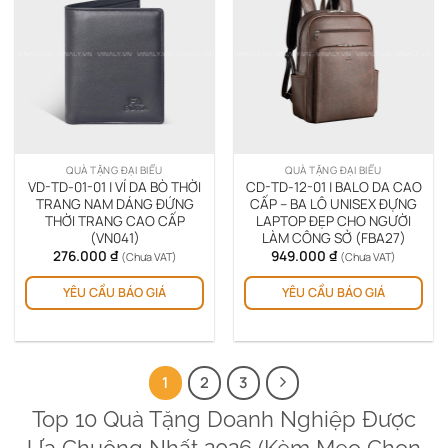
Các
Cá
tùy
tùy
chọn
chọ
có
có
thể
thể
được
đượ
chọn
chọ
trên
trê
QUÀ TẶNG ĐẠI BIỂU
QUÀ TẶNG ĐẠI BIỂU
trang
tra
VD-TD-01-01 | VÍ DA BÒ THỜI
CD-TD-12-01 | BALO DA CAO
sản
sản
TRANG NAM DÁNG ĐỨNG
CẤP – BA LÔ UNISEX ĐỰNG
THỜI TRANG CAO CẤP
LAPTOP ĐẸP CHO NGƯỜI
phẩm
ph
(VN041)
LÀM CÔNG SỞ (FBA27)
276.000
₫
949.000
₫
(Chưa VAT)
(Chưa VAT)
Sản
Sản
YÊU CẦU BÁO GIÁ
YÊU CẦU BÁO GIÁ
phẩm
ph
này
này
có
có
nhiều
nhi
biến
biế
1
2
3
thể.
thể.
Top 10 Quà Tặng Doanh Nghiệp Được
Các
Cá
tùy
tùy
Ưa Chuộng Nhất 2026 (Kèm Mẹo Chọn