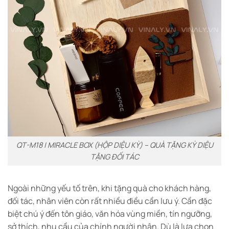
QT-M18 | MIRACLE BOX (HỘP DIỆU KỲ) – QUÀ TẶNG KỲ DIỆU
TẶNG ĐỐI TÁC
Ngoài những yếu tố trên, khi tặng quà cho khách hàng,
đối tác, nhân viên còn rất nhiều điều cần lưu ý. Cần đặc
biệt chú ý đến tôn giáo, văn hóa vùng miền, tín ngưỡng,
sở thích, nhu cầu của chính người nhận. Dù là lựa chọn