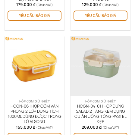
179.000
₫
129.000
₫
(Chưa VAT)
(Chưa VAT)
Sản
Sản
YÊU CẦU BÁO GIÁ
YÊU CẦU BÁO GIÁ
phẩm
ph
này
này
có
có
nhiều
nhi
biến
biế
thể.
thể.
Các
Cá
tùy
tùy
chọn
chọ
có
có
thể
thể
được
đượ
chọn
chọ
trên
trê
HỘP CƠM GIỮ NHIỆT
HỘP CƠM GIỮ NHIỆT
trang
tra
HCGN-06 | HỘP CƠM VĂN
HCGN-04-01 | HỘP ĐỰNG
sản
sản
PHÒNG 2 LỚP DUNG TÍCH
SALAD 2 TẦNG KÈM DỤNG
1000ML DÙNG ĐƯỢC TRONG
CỤ ĂN UỐNG TÔNG PASTEL
phẩm
ph
LÒ VI SÓNG
ĐẸP
155.000
₫
269.000
₫
(Chưa VAT)
(Chưa VAT)
Sản
Sản