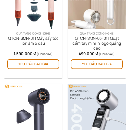
QUÀ TẶNG CÔNG NGHỆ
QUÀ TẶNG CÔNG NGHỆ
QTCN-SMN-01 | Máy sấy tóc
QTCN-SMN-03-01 | Quạt
ion âm 5 đầu
cầm tay mini in logo quảng
cáo
1.590.000
₫
499.000
₫
(Chưa VAT)
(Chưa VAT)
Sản
YÊU CẦU BÁO GIÁ
YÊU CẦU BÁO GIÁ
ph
này
có
nhi
biế
thể.
Cá
tùy
chọ
có
thể