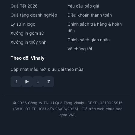
Quà Tết 2026
Yêu cầu báo giá
Quà tặng doanh nghiệp
Điều khoản thanh toán
Ly sứ in logo
Chính sách trả hàng & hoàn
tiền
Xưởng in gốm sứ
Chính sách giao nhận
Xưởng in thủy tinh
Về chúng tôi
Theo dõi Vinaly
Cập nhật mẫu mới & ưu đãi theo mùa.
f
▶
♪
Z
© 2026 Công ty TNHH Quà Tặng Vinaly · GPKD: 0319025915
tư vấn công nghệ in
(Sở KHĐT TP.HCM cấp 26/06/2025) · Giá trên web chưa bao
gồm VAT.