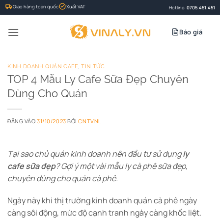
Bỏ
Giao hàng toàn quốc
Xuất VAT
Hotline:
0705.451.451
qua
nội
Báo giá
dung
KINH DOANH QUÁN CAFE
,
TIN TỨC
TOP 4 Mẫu Ly Cafe Sữa Đẹp Chuyên
Dùng Cho Quán
ĐĂNG VÀO
31/10/2023
BỞI
CNTVNL
Tại sao chủ quán kinh doanh nên đầu tư sử dụng
ly
cafe sữa đẹp
? Gợi ý một vài mẫu ly cà phê sữa đẹp,
chuyên dùng cho quán cà phê.
Ngày này khi thị trường kinh doanh quán cà phê ngày
càng sôi động, mức độ cạnh tranh ngày càng khốc liệt.