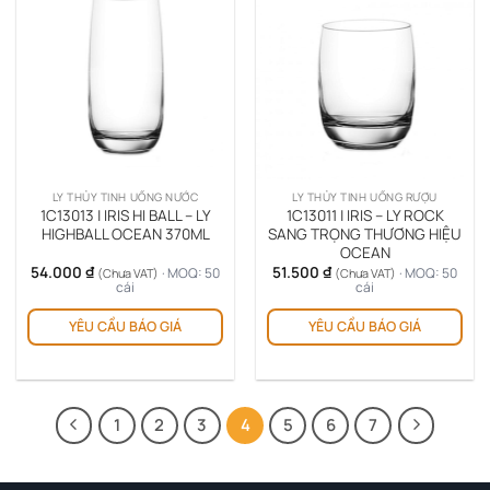
LY THỦY TINH UỐNG NƯỚC
LY THỦY TINH UỐNG RƯỢU
1C13013 | IRIS HI BALL – LY
1C13011 | IRIS – LY ROCK
HIGHBALL OCEAN 370ML
SANG TRỌNG THƯƠNG HIỆU
OCEAN
54.000
₫
51.500
₫
· MOQ: 50
· MOQ: 50
(Chưa VAT)
(Chưa VAT)
cái
cái
YÊU CẦU BÁO GIÁ
YÊU CẦU BÁO GIÁ
1
2
3
4
5
6
7