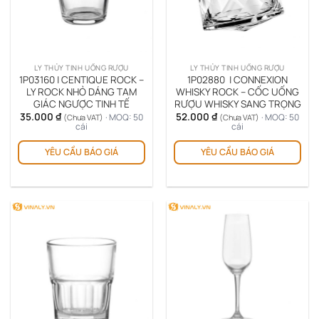
LY THỦY TINH UỐNG RƯỢU
LY THỦY TINH UỐNG RƯỢU
1P03160 | CENTIQUE ROCK –
1P02880 | CONNEXION
LY ROCK NHỎ DÁNG TAM
WHISKY ROCK – CỐC UỐNG
GIÁC NGƯỢC TINH TẾ
RƯỢU WHISKY SANG TRỌNG
35.000
₫
52.000
₫
· MOQ: 50
· MOQ: 50
(Chưa VAT)
(Chưa VAT)
cái
cái
YÊU CẦU BÁO GIÁ
YÊU CẦU BÁO GIÁ