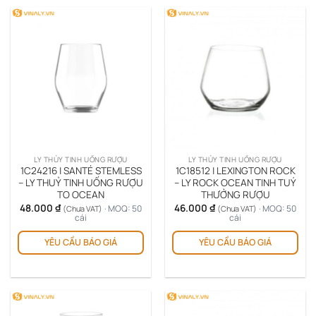
LY THỦY TINH UỐNG RƯỢU
LY THỦY TINH UỐNG RƯỢU
1C24216 | SANTÉ STEMLESS
1C18512 | LEXINGTON ROCK
– LY THUỶ TINH UỐNG RƯỢU
– LY ROCK OCEAN TINH TUÝ
TO OCEAN
THƯỞNG RƯỢU
48.000
₫
46.000
₫
· MOQ: 50
· MOQ: 50
(Chưa VAT)
(Chưa VAT)
cái
cái
YÊU CẦU BÁO GIÁ
YÊU CẦU BÁO GIÁ