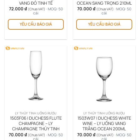
VANG ĐỎ TINH TẾ
OCEAN SANG TRỌNG 210ML
72.000
₫
70.000
₫
· MOQ: 50
· MOQ: 50
(Chưa VAT)
(Chưa VAT)
cái
cái
YÊU CẦU BÁO GIÁ
YÊU CẦU BÁO GIÁ
LY THỦY TINH UỐNG RƯỢU
LY THỦY TINH UỐNG RƯỢU
1503F06 | DUCHESS FLUTE
1503W07 | DUCHESS WHITE
CHAMPAGNE – LY
WINE – LY UỐNG VANG
CHAMPAGNE THỦY TINH
TRẮNG OCEAN 200ML
70.000
₫
70.000
₫
· MOQ: 50
· MOQ: 50
(Chưa VAT)
(Chưa VAT)
cái
cái