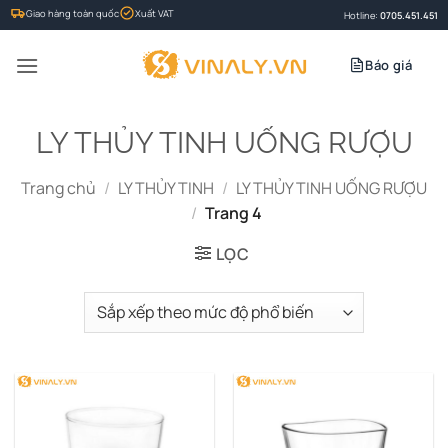
Bỏ
Giao hàng toàn quốc
Xuất VAT
Hotline:
0705.451.451
qua
nội
Báo giá
dung
LY THỦY TINH UỐNG RƯỢU
Trang chủ
/
LY THỦY TINH
/
LY THỦY TINH UỐNG RƯỢU
/
Trang 4
LỌC