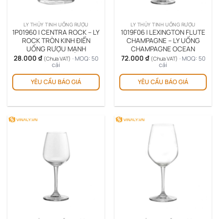
LY THỦY TINH UỐNG RƯỢU
LY THỦY TINH UỐNG RƯỢU
1P01960 | CENTRA ROCK – LY
1019F06 | LEXINGTON FLUTE
ROCK TRÒN KINH ĐIỂN
CHAMPAGNE – LY UỐNG
UỐNG RƯỢU MẠNH
CHAMPAGNE OCEAN
28.000
₫
72.000
₫
· MOQ: 50
· MOQ: 50
(Chưa VAT)
(Chưa VAT)
cái
cái
YÊU CẦU BÁO GIÁ
YÊU CẦU BÁO GIÁ