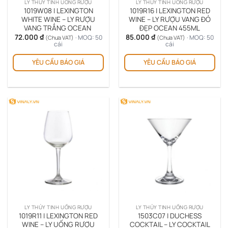
LY THỦY TINH UỐNG RƯỢU
LY THỦY TINH UỐNG RƯỢU
1019W08 | LEXINGTON
1019R16 | LEXINGTON RED
WHITE WINE – LY RƯỢU
WINE – LY RƯỢU VANG ĐỎ
VANG TRẮNG OCEAN
ĐẸP OCEAN 455ML
72.000
₫
85.000
₫
· MOQ: 50
· MOQ: 50
(Chưa VAT)
(Chưa VAT)
cái
cái
YÊU CẦU BÁO GIÁ
YÊU CẦU BÁO GIÁ
LY THỦY TINH UỐNG RƯỢU
LY THỦY TINH UỐNG RƯỢU
1019R11 | LEXINGTON RED
1503C07 | DUCHESS
WINE – LY UỐNG RƯỢU
COCKTAIL – LY COCKTAIL