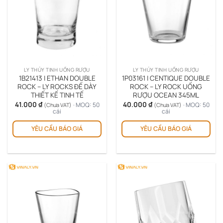
LY THỦY TINH UỐNG RƯỢU
LY THỦY TINH UỐNG RƯỢU
1B21413 | ETHAN DOUBLE
1P03161 | CENTIQUE DOUBLE
ROCK – LY ROCKS ĐẾ DÀY
ROCK – LY ROCK UỐNG
THIẾT KẾ TINH TẾ
RƯỢU OCEAN 345ML
41.000
₫
40.000
₫
· MOQ: 50
· MOQ: 50
(Chưa VAT)
(Chưa VAT)
cái
cái
YÊU CẦU BÁO GIÁ
YÊU CẦU BÁO GIÁ