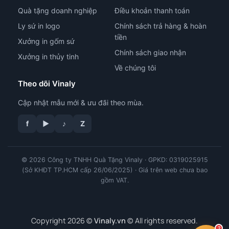
Quà tặng doanh nghiệp
Điều khoản thanh toán
Ly sứ in logo
Chính sách trả hàng & hoàn
tiền
Xưởng in gốm sứ
Chính sách giao nhận
Xưởng in thủy tinh
Về chúng tôi
Theo dõi Vinaly
Cập nhật mẫu mới & ưu đãi theo mùa.
f
▶
♪
Z
tư vấn công nghệ in
© 2026 Công ty TNHH Quà Tặng Vinaly · GPKD: 0319025915
(Sở KHĐT TP.HCM cấp 26/06/2025) · Giá trên web chưa bao
gồm VAT.
Copyright 2026 ©
Vinaly.vn
© All rights reserved.
?