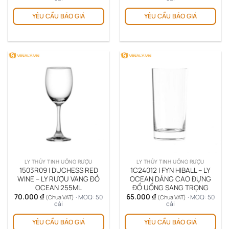
YÊU CẦU BÁO GIÁ
YÊU CẦU BÁO GIÁ
LY THỦY TINH UỐNG RƯỢU
LY THỦY TINH UỐNG RƯỢU
1503R09 | DUCHESS RED
1C24012 | FYN HIBALL – LY
WINE – LY RƯỢU VANG ĐỎ
OCEAN DÁNG CAO ĐỰNG
OCEAN 255ML
ĐỒ UỐNG SANG TRỌNG
70.000
₫
65.000
₫
· MOQ: 50
· MOQ: 50
(Chưa VAT)
(Chưa VAT)
cái
cái
YÊU CẦU BÁO GIÁ
YÊU CẦU BÁO GIÁ