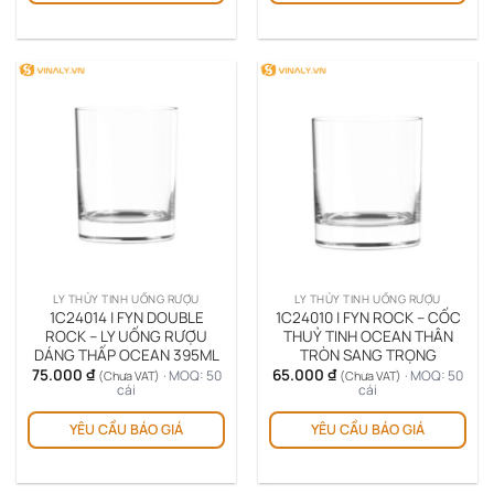
LY THỦY TINH UỐNG RƯỢU
LY THỦY TINH UỐNG RƯỢU
1C24014 | FYN DOUBLE
1C24010 | FYN ROCK – CỐC
ROCK – LY UỐNG RƯỢU
THUỶ TINH OCEAN THÂN
DÁNG THẤP OCEAN 395ML
TRÒN SANG TRỌNG
75.000
₫
65.000
₫
· MOQ: 50
· MOQ: 50
(Chưa VAT)
(Chưa VAT)
cái
cái
YÊU CẦU BÁO GIÁ
YÊU CẦU BÁO GIÁ