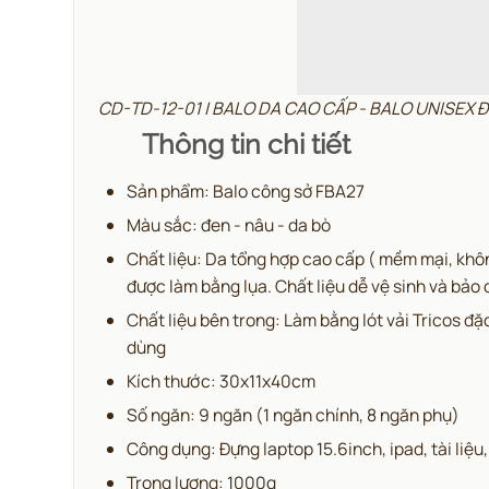
CD-TD-12-01 | BALO DA CAO CẤP - BALO UNISEX
Thông tin chi tiết
Sản phẩm: Balo công sở FBA27
Màu sắc: đen - nâu - da bò
Chất liệu: Da tổng hợp cao cấp ( mềm mại, khôn
được làm bằng lụa. Chất liệu dễ vệ sinh và bảo 
Chất liệu bên trong: Làm bằng lót vải Tricos đ
dùng
Kích thước: 30x11x40cm
Số ngăn: 9 ngăn (1 ngăn chính, 8 ngăn phụ)
Công dụng: Đựng laptop 15.6inch, ipad, tài liệu
Trọng lượng: 1000g