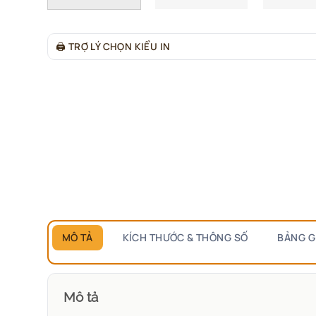
🖨
TRỢ LÝ CHỌN KIỂU IN
MÔ TẢ
KÍCH THƯỚC & THÔNG SỐ
BẢNG G
Mô tả