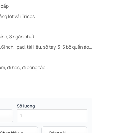
o cấp
ng lót vải Tricos
hính, 8 ngăn phụ)
inch, ipad, tài liệu, sổ tay, 3-5 bộ quần áo…
àm, đi học, đi công tác,…
Số lượng