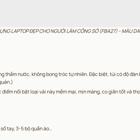
 ĐỰNG LAPTOP ĐẸP CHO NGƯỜI LÀM CÔNG SỞ (FBA27) - MÀU DA
g thấm nước, không bong tróc tự nhiên. Đặc biệt, túi có độ đàn 
quản.)
ặc điểm nổi bật loại vải này mềm mại, mịn màng, co giãn tốt và 
, sổ tay, 3-5 bộ quần áo…