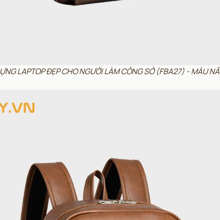
 ĐỰNG LAPTOP ĐẸP CHO NGƯỜI LÀM CÔNG SỞ (FBA27) - MÀU N