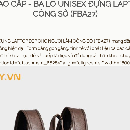
 CAO CẤP - BA LÔ UNISEX ĐỰNG LA
CÔNG SỞ (FBA27)
ỰNG LAPTOP ĐẸP CHO NGƯỜI LÀM CÔNG SỞ (FBA27) mang đến sự 
òng hiện đại.
Form dáng gọn gàng, tinh tế với chất liệu da cao c
 trí khoa học, dễ sắp xếp tài liệu và đồ dùng cá nhân khi di ch
ption id="attachment_65284" align="aligncenter" width="800