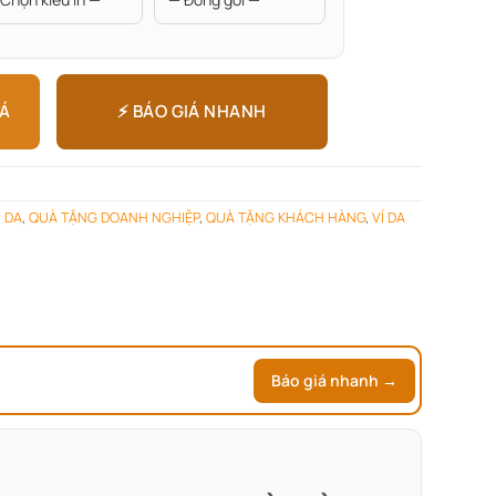
⚡ BÁO GIÁ NHANH
IÁ
 DA
,
QUÀ TẶNG DOANH NGHIỆP
,
QUÀ TẶNG KHÁCH HÀNG
,
VÍ DA
Báo giá nhanh →