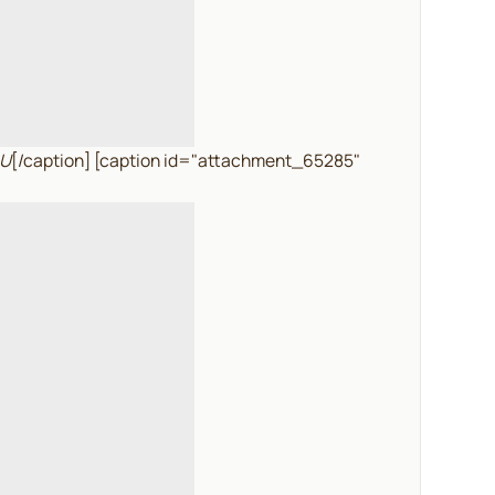
ÂU
[/caption] [caption id="attachment_65285"