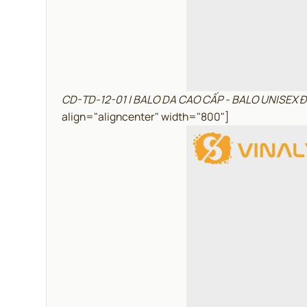
CD-TD-12-01 | BALO DA CAO CẤP - BALO UNISEX
align="aligncenter" width="800"]