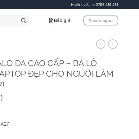
Hotline / Zalo:
0705.451.451
Báo giá
E-catalogue
BALO DA CAO CẤP – BA LÔ
APTOP ĐẸP CHO NGƯỜI LÀM
)
)
BA27
ò