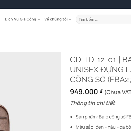
Tìm
Dịch Vụ Gia Công
Về chúng tôi
kiếm:
CD-TD-12-01 | 
UNISEX ĐỰNG L
CÔNG SỞ (FBA27
949.000
₫
(Chưa VAT
Thông tin chi tiết
Sản phẩm: Balo công sở F
Màu sắc: đen – nâu – da b