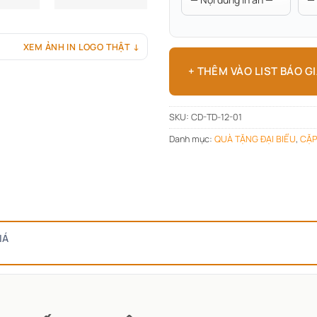
XEM ẢNH IN LOGO THẬT ↓
+ THÊM VÀO LIST BÁO G
SKU:
CD-TD-12-01
Danh mục:
QUÀ TẶNG ĐẠI BIỂU
,
CẶP
IÁ