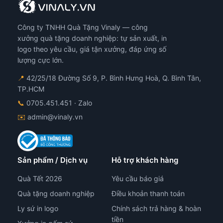
họn
chọn
ó
có
Công ty TNHH Quà Tặng Vinaly — công
ể
thể
ược
được
xưởng quà tặng doanh nghiệp: tự sản xuất, in
họn
chọn
logo theo yêu cầu, giá tận xưởng, đáp ứng số
ên
trên
lượng cực lớn.
ang
trang
📍
42/25/18 Đường Số 9, P. Bình Hưng Hoà, Q. Bình Tân,
n
sản
TP.HCM
hẩm
phẩm
📞
0705.451.451
· Zalo
✉️
admin@vinaly.vn
Sản phẩm / Dịch vụ
Hỗ trợ khách hàng
Quà Tết 2026
Yêu cầu báo giá
Quà tặng doanh nghiệp
Điều khoản thanh toán
Ly sứ in logo
Chính sách trả hàng & hoàn
tiền