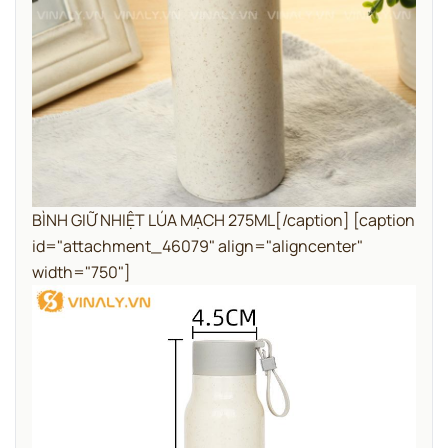
BÌNH GIỮ NHIỆT LÚA MẠCH 275ML[/caption] [caption
id="attachment_46079" align="aligncenter"
width="750"]