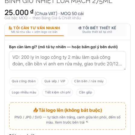
BÌNH GIỮ NHIỆT LÚA MẠCH 275ML
25.000
₫
(Chưa VAT) · MOQ 50 cái
Giá bậc MOQ — theo Bảng Giá & Chiết khấu
🙋 TÔI CẦN TƯ VẤN NHANH
🎨 TÔI BIẾT THIẾT KẾ
Mô tả nhu cầu + ướm logo cơ bản
Studio thiết kế tại chỗ
Bạn cần làm gì? (mô tả tự nhiên — hoặc bấm gợi ý bên dưới)
Quà công đoàn
Quà sếp / VIP
Cần bền / rửa máy
Logo nhiều màu
Tiết kiệm chi phí
Cần gấp
📤 Tải logo lên (không bắt buộc)
PNG / JPG / SVG — tự tách nền trắng, canh giữa lên phôi, đếm số
màu. Xem trước bên trái ↖