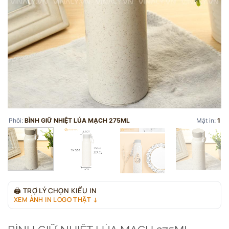
Phôi:
BÌNH GIỮ NHIỆT LÚA MẠCH 275ML
Mặt in:
1
🖨
TRỢ LÝ CHỌN KIỂU IN
XEM ẢNH IN LOGO THẬT ↓