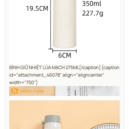
BÌNH GIỮ NHIỆT LÚA MẠCH 275ML[/caption] [caption
id="attachment_46078" align="aligncenter"
width="750"]