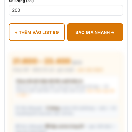
Số lượng (cái)
+ THÊM VÀO LIST BG
BÁO GIÁ NHANH →
21.600 – 23.400
₫/cái
Chưa VAT · MOQ 50 cái · giá chuẩn ·
xem cấu thành
Chưa đủ dữ kiện để đề xuất kiểu in
Mô tả nhu cầu (hoặc bấm chip gợi ý) và/hoặc tải logo — hệ
thống tự đề xuất kiểu in phù hợp, kèm lý do.
Xem mẫu logo đã
in thật →
📦 Ước đóng gói: ~
5 thùng
carton (45 cái/thùng — ước) — hỗ
trợ phòng thu mua làm việc với kho.
🎁 Gợi ý đóng gói:
🎁 Hộp carton từng SP
— gọn, tiết kiệm —
trao tay từng người