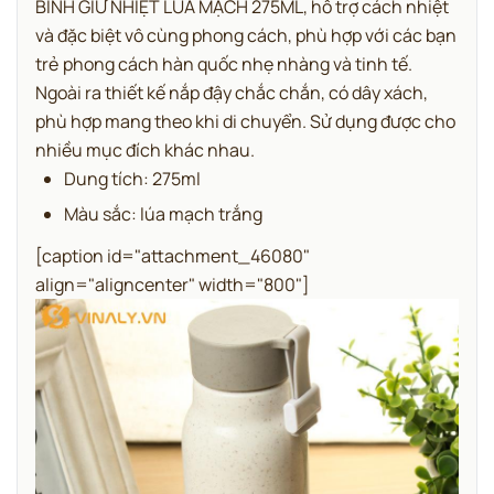
BÌNH GIỮ NHIỆT LÚA MẠCH 275ML, hỗ trợ cách nhiệt
và đặc biệt vô cùng phong cách, phù hợp với các bạn
trẻ phong cách hàn quốc nhẹ nhàng và tinh tế.
Ngoài ra thiết kế nắp đậy chắc chắn, có dây xách,
phù hợp mang theo khi di chuyển. Sử dụng được cho
nhiều mục đích khác nhau.
Dung tích: 275ml
Màu sắc: lúa mạch trắng
[caption id="attachment_46080"
align="aligncenter" width="800"]