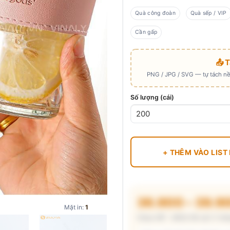
Quà công đoàn
Quà sếp / VIP
Cần gấp
📤 
PNG / JPG / SVG — tự tách nền
Số lượng (cái)
+ THÊM VÀO LIST
36.900 – 39.9
Mặt in:
1
Chưa VAT · MOQ 58 cái (1 thùn