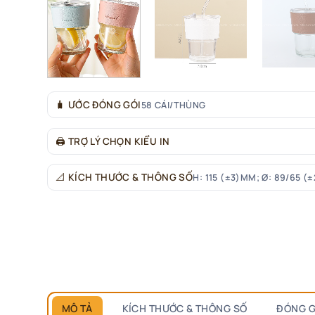
🧳
ƯỚC ĐÓNG GÓI
58 CÁI/THÙNG
🖨
TRỢ LÝ CHỌN KIỂU IN
📐
KÍCH THƯỚC & THÔNG SỐ
H: 115 (±3)MM; Ø: 89/65 (
MÔ TẢ
KÍCH THƯỚC & THÔNG SỐ
ĐÓNG G