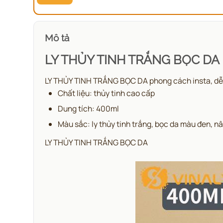
Mô tả
LY THỦY TINH TRẮNG BỌC DA
LY THỦY TINH TRẮNG BỌC DA phong cách insta, dễ d
Chất liệu: thủy tinh cao cấp
Dung tích: 400ml
Màu sắc: ly thủy tinh trắng, bọc da màu đen, n
LY THỦY TINH TRẮNG BỌC DA