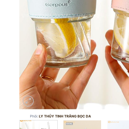
Phôi:
LY THỦY TINH TRẮNG BỌC DA