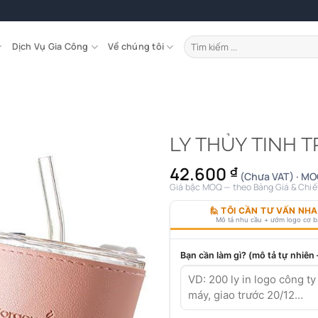
Tìm
Dịch Vụ Gia Công
Về chúng tôi
kiếm:
LY THỦY TINH 
42.600
₫
(Chưa VAT) · MO
Giá bậc MOQ — theo Bảng Giá & Chiế
🙋 TÔI CẦN TƯ VẤN NH
Mô tả nhu cầu + ướm logo cơ 
Bạn cần làm gì? (mô tả tự nhiên