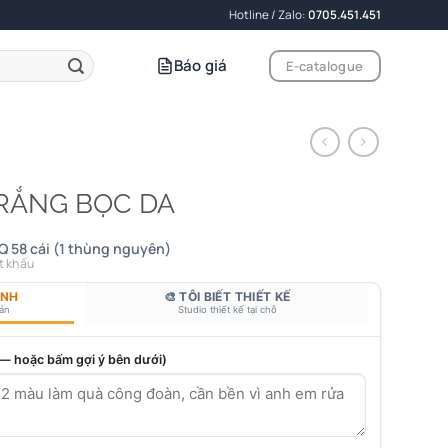
Hotline / Zalo:
0705.451.451
Báo giá
E-catalogue
TRẮNG BỌC DA
Q 58 cái (1 thùng nguyên)
t khấu
ANH
🎨 TÔI BIẾT THIẾT KẾ
bản
Studio thiết kế tại chỗ
 — hoặc bấm gợi ý bên dưới)