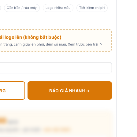
Cần bền / rửa máy
Logo nhiều màu
Tiết kiệm chi phí
Tải logo lên (không bắt buộc)
 trắng, canh giữa lên phôi, đếm số màu. Xem trước bên trái ↖
 BG
BÁO GIÁ NHANH →
00
₫/cái
g nguyên) · giá chuẩn ·
xem cấu thành