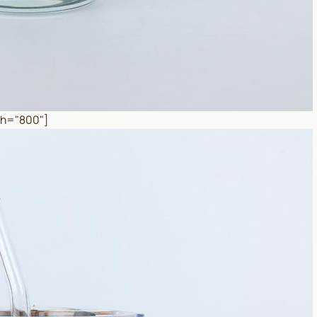
th="800"]