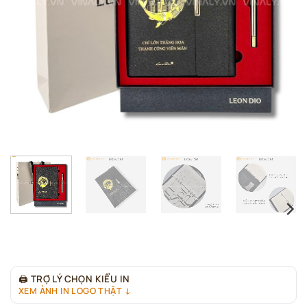
🖨
TRỢ LÝ CHỌN KIỂU IN
XEM ẢNH IN LOGO THẬT ↓