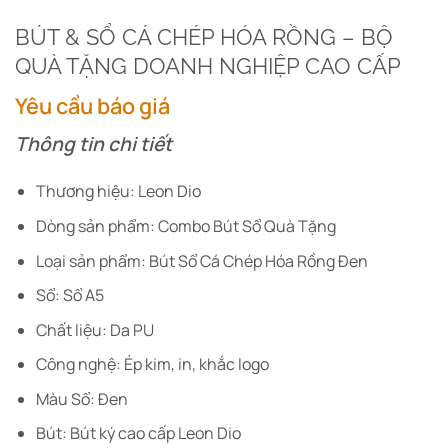
BÚT & SỔ CÁ CHÉP HÓA RỒNG – BỘ
QUÀ TẶNG DOANH NGHIỆP CAO CẤP
Yêu cầu báo giá
Thông tin chi tiết
Thương hiệu: Leon Dio
Dòng sản phẩm: Combo Bút Sổ Quà Tặng
Loại sản phẩm: Bút Sổ Cá Chép Hóa Rồng Đen
Sổ: Sổ A5
Chất liệu: Da PU
Công nghệ: Ép kim, in, khắc logo
Màu Sổ: Đen
Bút: Bút ký cao cấp Leon Dio