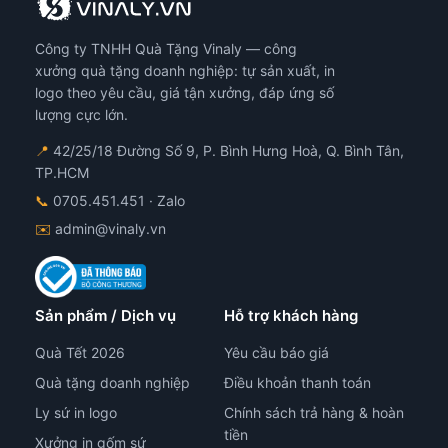
Công ty TNHH Quà Tặng Vinaly — công
xưởng quà tặng doanh nghiệp: tự sản xuất, in
logo theo yêu cầu, giá tận xưởng, đáp ứng số
lượng cực lớn.
📍
42/25/18 Đường Số 9, P. Bình Hưng Hoà, Q. Bình Tân,
TP.HCM
📞
0705.451.451
· Zalo
✉️
admin@vinaly.vn
Sản phẩm / Dịch vụ
Hỗ trợ khách hàng
Quà Tết 2026
Yêu cầu báo giá
Quà tặng doanh nghiệp
Điều khoản thanh toán
Ly sứ in logo
Chính sách trả hàng & hoàn
tiền
Xưởng in gốm sứ