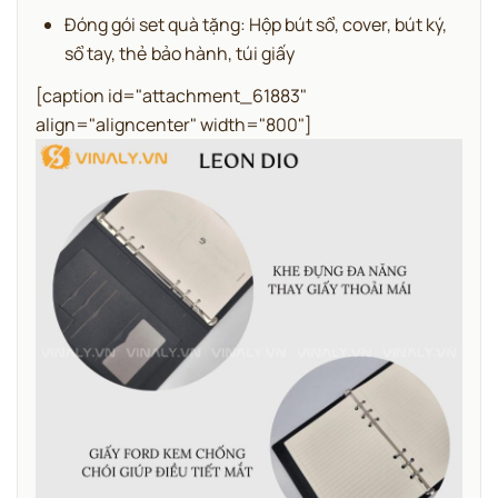
Đóng gói set quà tặng: Hộp bút sổ, cover, bút ký,
sổ tay, thẻ bảo hành, túi giấy
[caption id="attachment_61883"
align="aligncenter" width="800"]