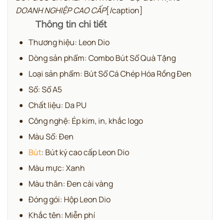
DOANH NGHIỆP CAO CẤP
[/caption]
Thông tin chi tiết
Thương hiệu: Leon Dio
Dòng sản phẩm: Combo Bút Sổ Quà Tặng
Loại sản phẩm: Bút Sổ Cá Chép Hóa Rồng Đen
Sổ: Sổ A5
Chất liệu: Da PU
Công nghệ: Ép kim, in, khắc logo
Màu Sổ: Đen
Bút
: Bút ký cao cấp Leon Dio
Màu mực: Xanh
Màu thân: Đen cài vàng
Đóng gói: Hộp Leon Dio
Khắc tên: Miễn phí