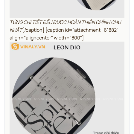
TỪNG CHI TIẾT ĐỀU ĐƯỢC HOÀN THIỆN CHỈNH CHU
NHẤT
[/caption] [caption id="attachment_61882"
align="aligncenter" width="800"]