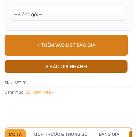
+ THÊM VÀO LIST BÁO GIÁ
⚡ BÁO GIÁ NHANH
SKU:
SET-01
Danh mục:
SET QUÀ TẶNG
MÔ TẢ
KÍCH THƯỚC & THÔNG SỐ
BẢNG GIÁ
B