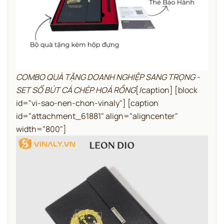
COMBO QUÀ TẶNG DOANH NGHIỆP SANG TRỌNG -
SET SỔ BÚT CÁ CHÉP HOÁ RỒNG
[/caption]
[block
id="vi-sao-nen-chon-vinaly"]
[caption
id="attachment_61881" align="aligncenter"
width="800"]