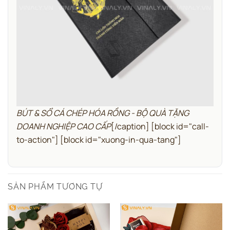
BÚT & SỔ CÁ CHÉP HÓA RỒNG - BỘ QUÀ TẶNG
DOANH NGHIỆP CAO CẤP
[/caption]
[block id="call-
to-action"]
[block id="xuong-in-qua-tang"]
SẢN PHẨM TƯƠNG TỰ