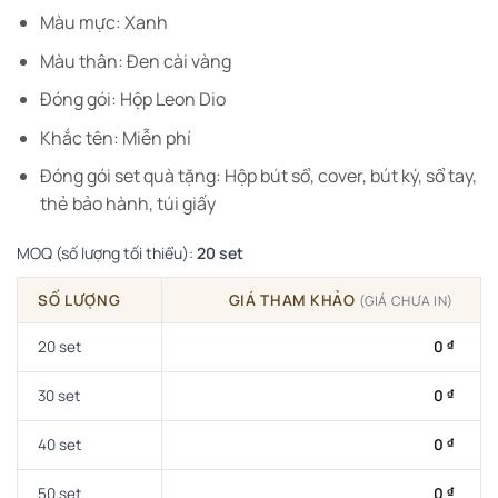
Màu mực: Xanh
Màu thân: Đen cài vàng
Đóng gói: Hộp Leon Dio
Khắc tên: Miễn phí
Đóng gói set quà tặng: Hộp bút sổ, cover, bút ký, sổ tay,
thẻ bảo hành, túi giấy
MOQ (số lượng tối thiểu):
20 set
SỐ LƯỢNG
GIÁ THAM KHẢO
(GIÁ CHƯA IN)
20 set
0
₫
30 set
0
₫
40 set
0
₫
50 set
0
₫