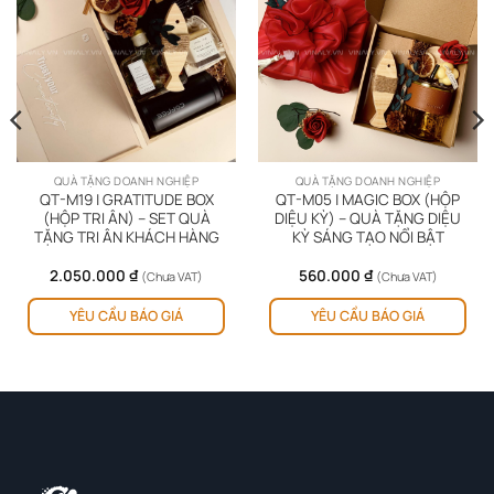
QUÀ TẶNG DOANH NGHIỆP
QUÀ TẶNG DOANH NGHIỆP
QT-M19 | GRATITUDE BOX
QT-M05 | MAGIC BOX (HỘP
(HỘP TRI ÂN) – SET QUÀ
DIỆU KỲ) – QUÀ TẶNG DIỆU
TẶNG TRI ÂN KHÁCH HÀNG
KỲ SÁNG TẠO NỔI BẬT
2.050.000
₫
560.000
₫
(Chưa VAT)
(Chưa VAT)
YÊU CẦU BÁO GIÁ
YÊU CẦU BÁO GIÁ