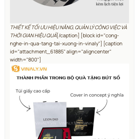
THIẾT KẾ TỐI ƯU HIỆU NĂNG, QUẢN LÝ CÔNG VIỆC VÀ
THỜI GIAN HIỆU QUẢ
[/caption]
[block id="cong-
nghe-in-qua-tang-tai-xuong-in-vinaly"]
[caption
id="attachment_61885" align="aligncenter"
width="800"]