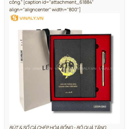
công.”
[caption id="attachment_61884"
align="aligncenter" width="800"]
BÚT & SỔ CÁ CHÉP HÓA RỒNG - BỘ QUÀ TẶNG