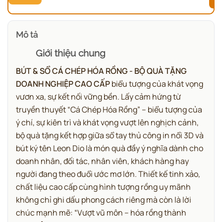
Mô tả
Giới thiệu chung
BÚT & SỔ CÁ CHÉP HÓA RỒNG - BỘ QUÀ TẶNG
DOANH NGHIỆP CAO CẤP
biểu tượng của khát vọng
vươn xa, sự kết nối vững bền.
Lấy cảm hứng từ
truyền thuyết “Cá Chép Hóa Rồng” – biểu tượng của
ý chí, sự kiên trì và khát vọng vượt lên nghịch cảnh,
bộ quà tặng kết hợp giữa sổ tay thủ công in nổi 3D và
bút ký tên Leon Dio là món quà đầy ý nghĩa dành cho
doanh nhân, đối tác, nhân viên, khách hàng hay
người đang theo đuổi ước mơ lớn. Thiết kế tinh xảo,
chất liệu cao cấp cùng hình tượng rồng uy mãnh
không chỉ ghi dấu phong cách riêng mà còn là lời
chúc mạnh mẽ: “Vượt vũ môn – hóa rồng thành