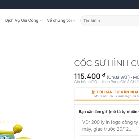
Tìm
Dịch Vụ Gia Công
Về chúng tôi
kiếm:
CỐC SỨ HÌNH C
115.400
₫
(Chưa VAT) · MO
Giá bậc MOQ — theo Bảng Giá & Chiế
🙋 TÔI CẦN TƯ VẤN NH
Mô tả nhu cầu + ướm logo cơ 
Bạn cần làm gì? (mô tả tự nhiên