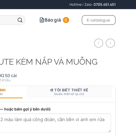
Hotline / Zalo:
0705.451.451
Báo giá
E-catalogue
0
UTE KÈM NẮP VÀ MUỖNG
Q 50 cái
t khấu
ANH
🎨 TÔI BIẾT THIẾT KẾ
bản
Studio thiết kế tại chỗ
 — hoặc bấm gợi ý bên dưới)