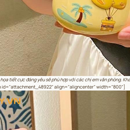
tiết cực đáng yêu sẽ phù hợp với các chị em văn phòng. Khả nă
on id="attachment_48922" align="aligncenter" width="800"]