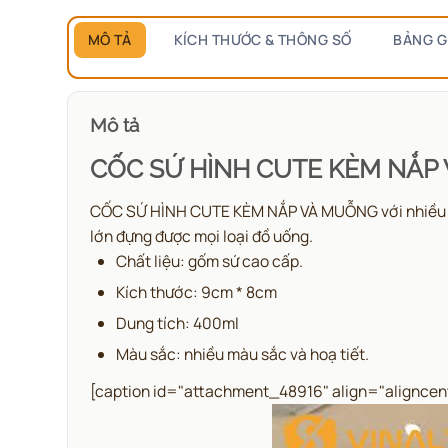
MÔ TẢ
KÍCH THƯỚC & THÔNG SỐ
BẢNG G
Mô tả
CỐC SỨ HÌNH CUTE KÈM NẮP
CỐC SỨ HÌNH CUTE KÈM NẮP VÀ MUỖNG với nhiều họa 
lớn đựng được mọi loại đồ uống.
Chất liệu: gốm sứ cao cấp.
Kích thước: 9cm * 8cm
Dung tích: 400ml
Màu sắc: nhiều màu sắc và hoạ tiết.
[caption id="attachment_48916" align="aligncen