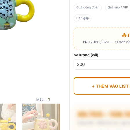
Quà công đoàn
Quà sếp / VIP
Cần gấp
📤 
PNG / JPG / SVG — tự tách nền
Số lượng (cái)
+ THÊM VÀO LIST
Mặt in:
1
99.700 – 108.
Chưa VAT · MOQ 50 cái · giá 