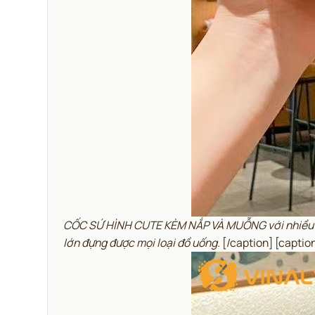
CỐC SỨ HÌNH CUTE KÈM NẮP VÀ MUỖNG với nhiều họa 
lớn đựng được mọi loại đồ uống.
[/caption] [capti