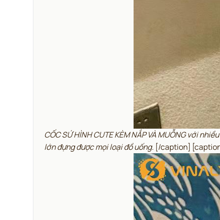
CỐC SỨ HÌNH CUTE KÈM NẮP VÀ MUỖNG với nhiều họa 
lớn đựng được mọi loại đồ uống.
[/caption] [capti