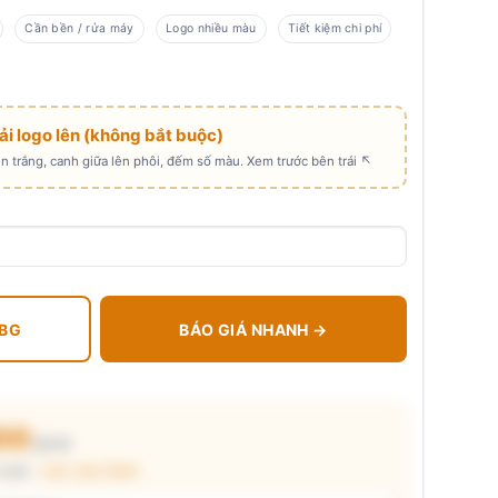
Cần bền / rửa máy
Logo nhiều màu
Tiết kiệm chi phí
Tải logo lên (không bắt buộc)
 trắng, canh giữa lên phôi, đếm số màu. Xem trước bên trái ↖
 BG
BÁO GIÁ NHANH →
100
₫/cái
chuẩn ·
xem cấu thành