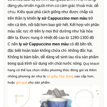
đáng yêu khiến người nhìn có cảm giác thoải mái, dễ
chịu.
Kiểu quai phá cách giống như được chắp vá
trên thân ly khiến
ly sứ Cappuccino men màu
trở
nên cá tính, nổi bật hơn bao giờ hết. Kết hợp với phần
màu sắc rực rỡ trên ly mọi thứ dường như hài hòa
đến lạ.
Được nung ở nhiệt độ cao từ 1280-1300 độ
C nên
ly sứ Cappuccino men màu
có độ bền tốt,
đặc biệt hoàn toàn không chứa chì- không độc hại.
Không bị bám bẩn, dễ dàng vệ sinh lau rửa sản phẩm
trong quá trình sử dụng với chút nước nóng.
Quý khách
hang có thể lựa chọn nhiều phương thức đóng gói và thêm
những phương án như là
túi giấy
,
hộp đựng
cao cấp hơn,
hoặc
gói quà
cho sản phẩm.