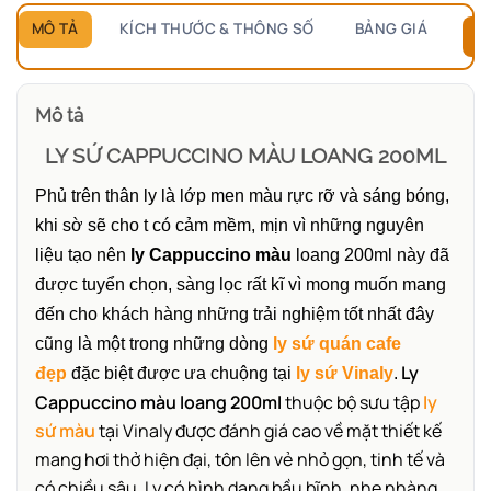
MÔ TẢ
KÍCH THƯỚC & THÔNG SỐ
BẢNG GIÁ
B
Mô tả
LY SỨ CAPPUCCINO MÀU LOANG 200ML
Phủ trên thân ly là lớp men màu rực rỡ và sáng bóng,
khi sờ sẽ cho t có cảm mềm, mịn vì những nguyên
liệu tạo nên
ly Cappuccino
màu
loang 200ml này đã
được tuyển chọn, sàng lọc rất kĩ vì mong muốn mang
đến cho khách hàng những trải nghiệm tốt nhất đây
cũng là một trong những dòng
ly sứ quán cafe
Ly
đẹp
đặc biệt được ưa chuộng tại
ly sứ Vinaly
.
Cappuccino màu loang 200ml
thuộc bộ sưu tập
ly
sứ màu
tại Vinaly được đánh giá cao về mặt thiết kế
mang hơi thở hiện đại, tôn lên vẻ nhỏ gọn, tinh tế và
có chiều sâu. Ly có hình dạng bầu bĩnh, nhẹ nhàng,