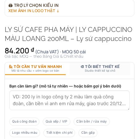
🖨
TRỢ LÝ CHỌN KIỂU IN
XEM ẢNH IN LOGO THẬT ↓
LY SỨ CAFE PHA MÁY | LY CAPPUCCINO
MÀU LOANG 200ML – Ly sứ cappuccino
84.200
₫
(Chưa VAT) · MOQ 50 cái
Giá bậc MOQ — theo Bảng Giá & Chiết khấu
🙋 TÔI CẦN TƯ VẤN NHANH
🎨 TÔI BIẾT THIẾT KẾ
Mô tả nhu cầu + ướm logo cơ bản
Studio thiết kế tại chỗ
Bạn cần làm gì? (mô tả tự nhiên — hoặc bấm gợi ý bên dưới)
Quà công đoàn
Quà sếp / VIP
Cần bền / rửa máy
Logo nhiều màu
Tiết kiệm chi phí
Cần gấp