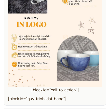
[block id="call-to-action"]
[block id="quy-trinh-dat-hang"]