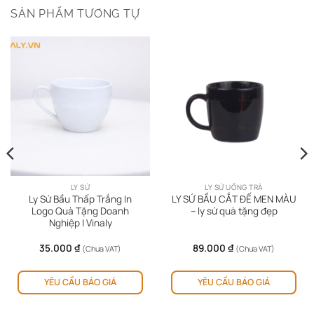
SẢN PHẨM TƯƠNG TỰ
LY SỨ
LY SỨ UỐNG TRÀ
Ly Sứ Bầu Thấp Trắng In
LY SỨ BẦU CẮT ĐẾ MEN MÀU
Logo Quà Tặng Doanh
– ly sứ quà tặng đẹp
Nghiệp | Vinaly
35.000
₫
89.000
₫
(Chưa VAT)
(Chưa VAT)
Sản
YÊU CẦU BÁO GIÁ
YÊU CẦU BÁO GIÁ
ph
này
có