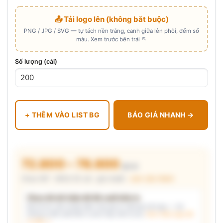
📤 Tải logo lên (không bắt buộc)
PNG / JPG / SVG — tự tách nền trắng, canh giữa lên phôi, đếm số
màu. Xem trước bên trái ↖
Số lượng (cái)
+ THÊM VÀO LIST BG
BÁO GIÁ NHANH →
72.800 – 78.800
₫/cái
Chưa VAT · MOQ 50 cái · giá chuẩn ·
xem cấu thành
Chưa đủ dữ kiện để đề xuất kiểu in
Mô tả nhu cầu (hoặc bấm chip gợi ý) và/hoặc tải logo — hệ
thống tự đề xuất kiểu in phù hợp, kèm lý do.
Xem mẫu logo đã
in thật →