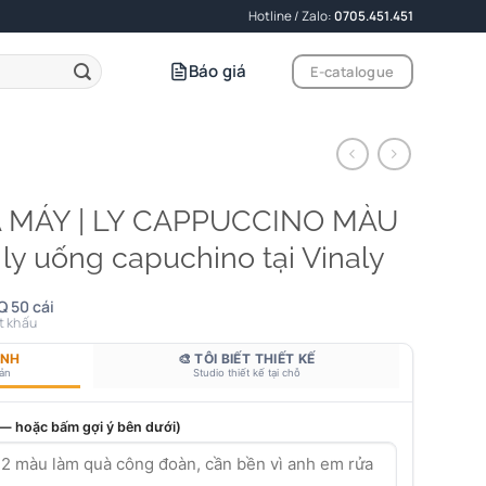
Hotline / Zalo:
0705.451.451
Báo giá
E-catalogue
A MÁY | LY CAPPUCCINO MÀU
y uống capuchino tại Vinaly
Q 50 cái
t khấu
ANH
🎨 TÔI BIẾT THIẾT KẾ
bản
Studio thiết kế tại chỗ
 — hoặc bấm gợi ý bên dưới)