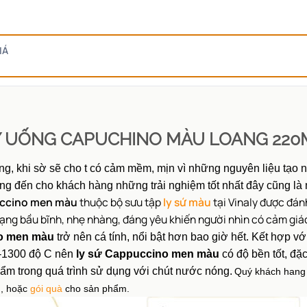
IÁ
Y UỐNG CAPUCHINO MÀU LOANG 220
óng, khi sờ sẽ cho t có cảm mềm, mịn vì những nguyên liệu tạo
ang đến cho khách hàng những trải nghiệm tốt nhất đây cũng l
uccino men màu
thuộc bộ sưu tập
ly sứ màu
tại Vinaly được đánh
 dạng bầu bĩnh, nhẹ nhàng, đáng yêu khiến người nhìn có cảm giác
o men màu
trở nên cá tính, nổi bật hơn bao giờ hết. Kết hợp v
-1300 độ C nên
ly sứ Cappuccino men màu
có độ bền tốt, đặ
ẩm trong quá trình sử dụng với chút nước nóng.
Quý khách hang 
, hoặc
gói quà
cho sản phẩm.