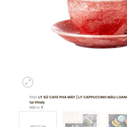
Phôi:
LY SỨ CAFE PHA MÁY | LY CAPPUCCINO MÀU LOANG 
tại Vinaly
Mặt in:
1