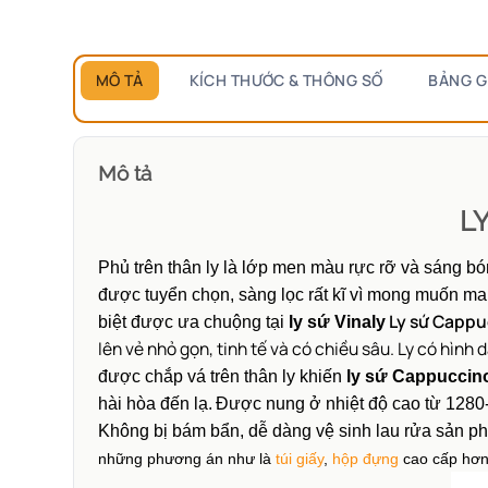
MÔ TẢ
KÍCH THƯỚC & THÔNG SỐ
BẢNG G
Mô tả
L
Phủ trên thân ly là lớp men màu rực rỡ và sáng b
được tuyển chọn, sàng lọc rất kĩ vì mong muốn m
Ly sứ Capp
biệt được ưa chuộng tại
ly sứ Vinaly
lên vẻ nhỏ gọn, tinh tế và có chiều sâu. Ly có hình
được chắp vá trên thân ly khiến
ly sứ Cappuccin
hài hòa đến lạ.
Được nung ở nhiệt độ cao từ 1280
Không bị bám bẩn, dễ dàng vệ sinh lau rửa sản ph
những phương án như là
túi giấy
,
hộp đựng
cao cấp hơn