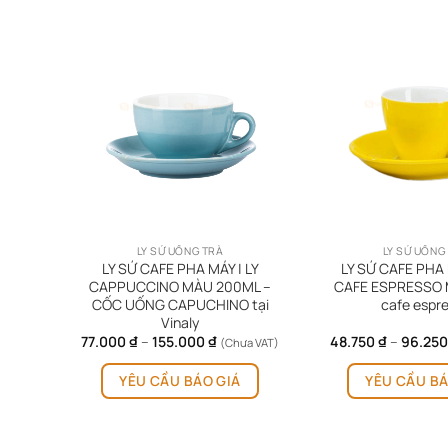
LY SỨ UỐNG TRÀ
LY SỨ UỐNG
LY
LY SỨ CAFE PHA MÁY | LY
LY SỨ CAFE PHA 
ML –
CAPPUCCINO MÀU 200ML –
CAFE ESPRESSO M
CỐC UỐNG CAPUCHINO tại
cafe espr
Vinaly
Khoảng
77.000
₫
–
155.000
₫
48.750
₫
–
96.25
(Chưa VAT)
giá:
Sản
từ
YÊU CẦU BÁO GIÁ
YÊU CẦU BÁ
phẩm
77.000 ₫
đến
này
155.000 ₫
có
nhiều