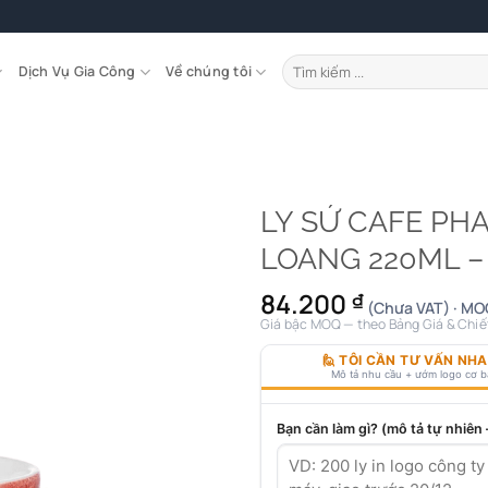
Tìm
Dịch Vụ Gia Công
Về chúng tôi
kiếm:
LY SỨ CAFE PH
LOANG 220ML – l
84.200
₫
(Chưa VAT) · MO
Giá bậc MOQ — theo Bảng Giá & Chiế
🙋 TÔI CẦN TƯ VẤN NH
Mô tả nhu cầu + ướm logo cơ 
Bạn cần làm gì? (mô tả tự nhiên