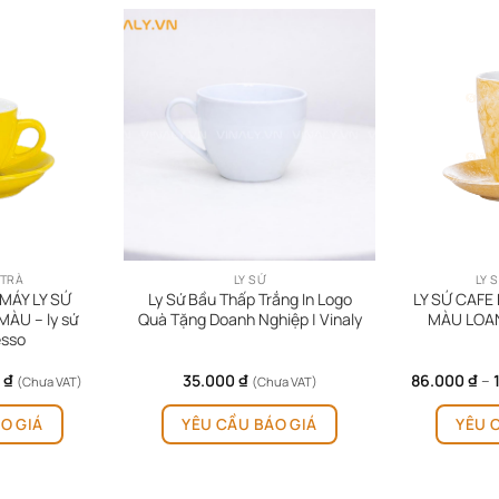
 TRÀ
LY SỨ
LY 
MÁY LY SỨ
Ly Sứ Bầu Thấp Trắng In Logo
LY SỨ CAFE 
ÀU – ly sứ
Quà Tặng Doanh Nghiệp | Vinaly
MÀU LOAN
esso
Khoảng
0
₫
35.000
₫
86.000
₫
–
(Chưa VAT)
(Chưa VAT)
giá:
Sản
từ
O GIÁ
YÊU CẦU BÁO GIÁ
YÊU 
phẩm
48.750 ₫
đến
này
96.250 ₫
có
nhiều