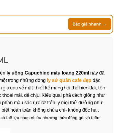
Báo giá nhanh →
ML
 nên
ly uống Capuchino màu loang 220ml
này đã
à một trong những dòng
ly sứ quán cafe đẹp
đặc
 giá cao về mặt thiết kế mang hơi thở hiện đại, tôn
 thoải mái, dễ chịu.
Kiểu quai phá cách giống như
ới phần màu sắc rực rỡ trên ly mọi thứ dường như
c biệt hoàn toàn không chứa chì- không độc hại.
có thể lựa chọn nhiều phương thức đóng gói và thêm