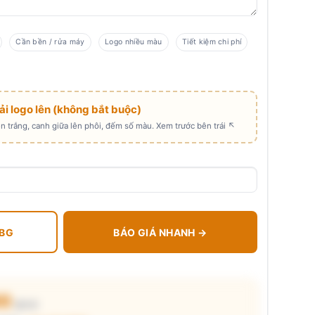
Cần bền / rửa máy
Logo nhiều màu
Tiết kiệm chi phí
Tải logo lên (không bắt buộc)
 trắng, canh giữa lên phôi, đếm số màu. Xem trước bên trái ↖
 BG
BÁO GIÁ NHANH →
00
₫/cái