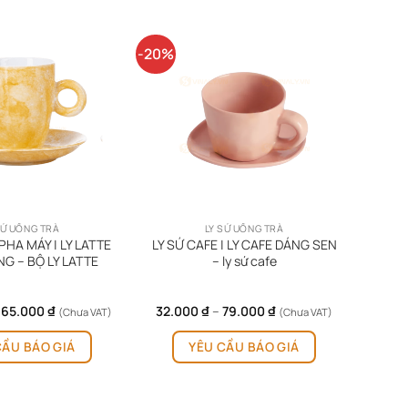
-20%
SỨ UỐNG TRÀ
LY SỨ UỐNG TRÀ
PHA MÁY | LY LATTE
LY SỨ CAFE | LY CAFE DÁNG SEN
G – BỘ LY LATTE
– ly sứ cafe
Khoảng
Khoảng
165.000
₫
32.000
₫
–
79.000
₫
(Chưa VAT)
(Chưa VAT)
giá:
giá:
Sản
Sản
từ
từ
CẦU BÁO GIÁ
YÊU CẦU BÁO GIÁ
phẩm
phẩm
86.000 ₫
32.000 ₫
đến
đến
này
này
165.000 ₫
79.000 ₫
có
có
nhiều
nhiều