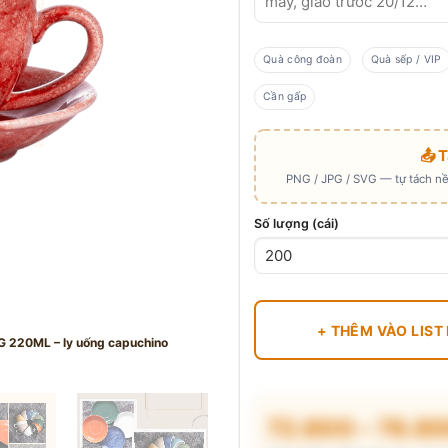
Quà công đoàn
Quà sếp / VIP
Cần gấp
📤 
PNG / JPG / SVG — tự tách nền
Số lượng (cái)
+ THÊM VÀO LIST
220ML – ly uống capuchino
72.800 – 78.8