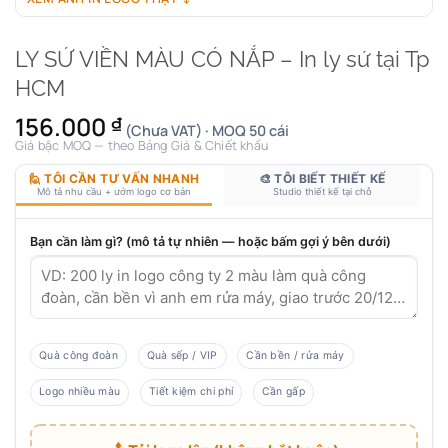
LY SỨ VIỀN MÀU CÓ NẮP – In ly sứ tại Tp
HCM
156.000
₫
(Chưa VAT) · MOQ 50 cái
Giá bậc MOQ — theo Bảng Giá & Chiết khấu
🙋 TÔI CẦN TƯ VẤN NHANH
🎨 TÔI BIẾT THIẾT KẾ
Mô tả nhu cầu + ướm logo cơ bản
Studio thiết kế tại chỗ
Bạn cần làm gì? (mô tả tự nhiên — hoặc bấm gợi ý bên dưới)
Quà công đoàn
Quà sếp / VIP
Cần bền / rửa máy
Logo nhiều màu
Tiết kiệm chi phí
Cần gấp