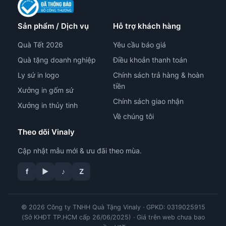
Sản phẩm / Dịch vụ
Hỗ trợ khách hàng
Quà Tết 2026
Yêu cầu báo giá
Quà tặng doanh nghiệp
Điều khoản thanh toán
Ly sứ in logo
Chính sách trả hàng & hoàn
tiền
Xưởng in gốm sứ
Chính sách giao nhận
Xưởng in thủy tinh
Về chúng tôi
Theo dõi Vinaly
Cập nhật mẫu mới & ưu đãi theo mùa.
tư vấn công nghệ in
f
▶
♪
Z
© 2026 Công ty TNHH Quà Tặng Vinaly · GPKD: 0319025915
(Sở KHĐT TP.HCM cấp 26/06/2025) · Giá trên web chưa bao