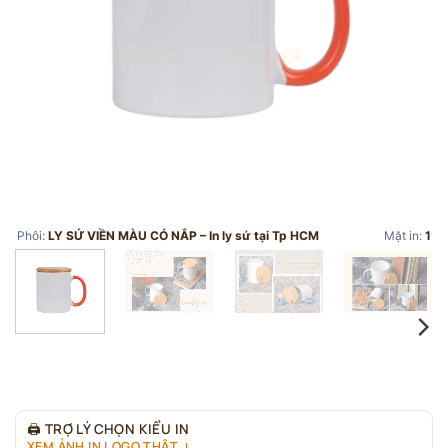
Phôi:
LY SỨ VIỀN MÀU CÓ NẮP – In ly sứ tại Tp HCM
Mặt in:
1
🖨
TRỢ LÝ CHỌN KIỂU IN
XEM ẢNH IN LOGO THẬT ↓