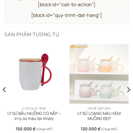
[block id="call-to-action"]
[block id="quy-trinh-dat-hang"]
SẢN PHẨM TƯƠNG TỰ
LY SỨ QUÀ TẶNG
GIÁ RẺ SẬP SÀN
LY SỨ BẦU MUỖNG CÓ NẮP –
LY SỨ LOANG MÀU KÈM
in ly sứ màu tại Vinaly
MUỖNG ĐẸP
150.000
₫
120.000
₫
(Chưa VAT)
(Chưa VAT)