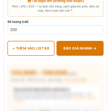
📤 Tải logo lên (không bắt buộc)
PNG / JPG / SVG — tự tách nền trắng, canh giữa lên phôi, đếm số
màu. Xem trước bên trái ↖
Số lượng (cái)
+ THÊM VÀO LIST BG
BÁO GIÁ NHANH →
134.800 – 146.000
₫/cái
Chưa VAT · MOQ 50 cái · giá chuẩn ·
xem cấu thành
Chưa đủ dữ kiện để đề xuất kiểu in
Mô tả nhu cầu (hoặc bấm chip gợi ý) và/hoặc tải logo — hệ
thống tự đề xuất kiểu in phù hợp, kèm lý do.
Xem mẫu logo đã
in thật →