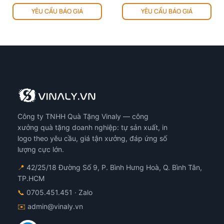
YÊU CẦU BÁO GIÁ
YÊU CẦU BÁO GIÁ
Công ty TNHH Quà Tặng Vinaly — công
xưởng quà tặng doanh nghiệp: tự sản xuất, in
logo theo yêu cầu, giá tận xưởng, đáp ứng số
lượng cực lớn.
📍
42/25/18 Đường Số 9, P. Bình Hưng Hoà, Q. Bình Tân,
TP.HCM
📞
0705.451.451
· Zalo
✉️
admin@vinaly.vn