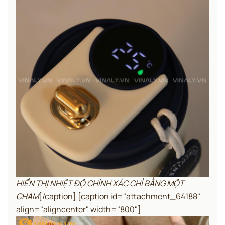
HIỂN THỊ NHIỆT ĐỘ CHÍNH XÁC CHỈ BẰNG MỘT
CHAM
[/caption] [caption id="attachment_64188"
align="aligncenter" width="800"]