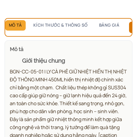
MÔ TẢ
KÍCH THƯỚC & THÔNG SỐ
BẢNG GIÁ
B
Mô tả
Giới thiệu chung
BGN-CC-05-01 | LY CÀ PHÊ GIỮ NHIỆT HIỂN THỊ NHIỆT
ĐỘ THÔNG MINH 450ML hiển thị nhiệt độ chính xác
chỉ bằng một chạm.
Chất liệu thép không gỉ SUS304
cao cấp giúp giữ nóng – giữ lạnh hiệu quả đến 24 giờ,
an toàn cho sức khỏe. Thiết kế sang trọng, nhỏ gọn,
phù hợp cho dân văn phòng, học sinh – sinh viên.
Đây là sản phẩm giữ nhiệt thông minh kết hợp giữa
công nghệ và thời trang, lý tưởng để làm quà tặng
doanh nghiệp hoặc sử dụng hằng ngày.
[caption