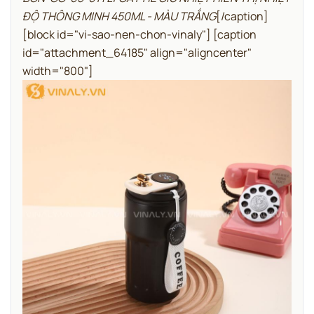
ĐỘ THÔNG MINH 450ML - MÀU TRẮNG
[/caption]
[block id="vi-sao-nen-chon-vinaly"]
[caption
id="attachment_64185" align="aligncenter"
width="800"]