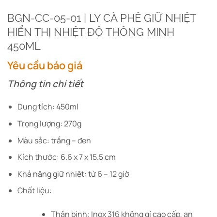
BGN-CC-05-01 | LY CÀ PHÊ GIỮ NHIỆT
HIỂN THỊ NHIỆT ĐỘ THÔNG MINH
450ML
Yêu cầu báo giá
Thông tin chi tiết
Dung tích: 450ml
Trọng lượng: 270g
Màu sắc: trắng – đen
Kích thước: 6.6 x 7 x 15.5 cm
Khả năng giữ nhiệt: từ 6 – 12 giờ
Chất liệu:
Thân bình: Inox 316 không gỉ cao cấp, an