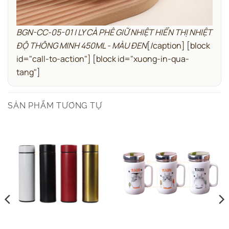
BGN-CC-05-01 | LY CÀ PHÊ GIỮ NHIỆT HIỂN THỊ NHIỆT
ĐỘ THÔNG MINH 450ML - MÀU ĐEN
[/caption]
[block
id="call-to-action"]
[block id="xuong-in-qua-
tang"]
SẢN PHẨM TƯƠNG TỰ