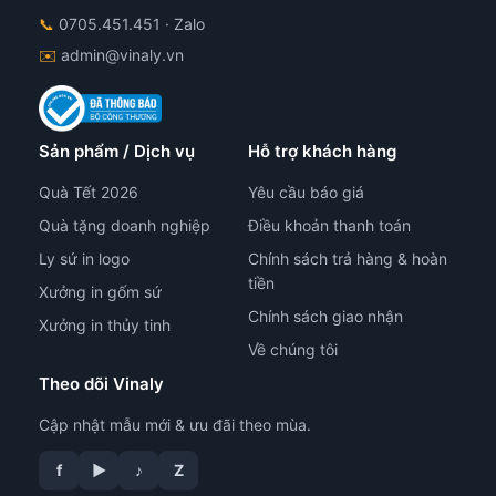
📞
0705.451.451
· Zalo
✉️
admin@vinaly.vn
Sản phẩm / Dịch vụ
Hỗ trợ khách hàng
Quà Tết 2026
Yêu cầu báo giá
Quà tặng doanh nghiệp
Điều khoản thanh toán
Ly sứ in logo
Chính sách trả hàng & hoàn
tiền
Xưởng in gốm sứ
Chính sách giao nhận
Xưởng in thủy tinh
Về chúng tôi
Theo dõi Vinaly
Cập nhật mẫu mới & ưu đãi theo mùa.
f
▶
♪
Z
tư vấn công nghệ in