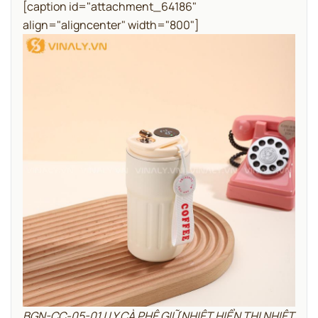
[caption id="attachment_64186"
align="aligncenter" width="800"]
BGN-CC-05-01 | LY CÀ PHÊ GIỮ NHIỆT HIỂN THỊ NHIỆT