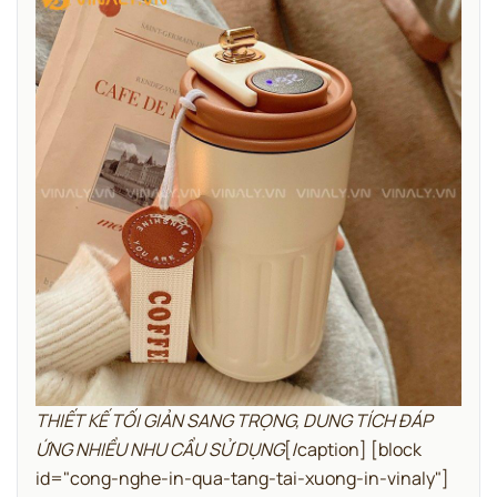
THIẾT KẾ TỐI GIẢN SANG TRỌNG, DUNG TÍCH ĐÁP
ỨNG NHIỀU NHU CẦU SỬ DỤNG
[/caption]
[block
id="cong-nghe-in-qua-tang-tai-xuong-in-vinaly"]