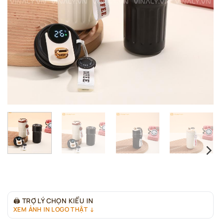
🖨
TRỢ LÝ CHỌN KIỂU IN
XEM ẢNH IN LOGO THẬT ↓