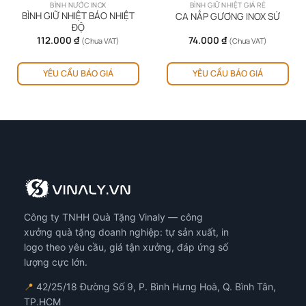
BÌNH NƯỚC INOX
BÌNH GIỮ NHIỆT GIÁ RẺ
BÌNH GIỮ NHIỆT BÁO NHIỆT
CA NẮP GƯƠNG INOX SỨ
ĐỘ
112.000
₫
74.000
₫
(Chưa VAT)
(Chưa VAT)
Sản
YÊU CẦU BÁO GIÁ
YÊU CẦU BÁO GIÁ
phẩm
này
có
nhiều
biến
thể.
Các
tùy
chọn
có
Công ty TNHH Quà Tặng Vinaly — công
thể
được
xưởng quà tặng doanh nghiệp: tự sản xuất, in
chọn
logo theo yêu cầu, giá tận xưởng, đáp ứng số
trên
lượng cực lớn.
trang
📍
42/25/18 Đường Số 9, P. Bình Hưng Hoà, Q. Bình Tân,
sản
TP.HCM
phẩm