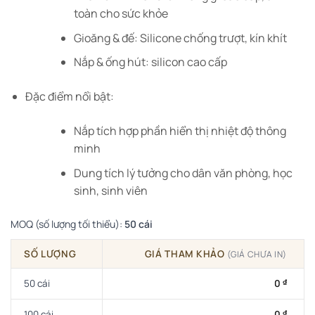
toàn cho sức khỏe
Gioăng & đế: Silicone chống trượt, kín khít
Nắp & ống hút: silicon cao cấp
Đặc điểm nổi bật:
Nắp tích hợp phần hiển thị nhiệt độ thông
minh
Dung tích lý tưởng cho dân văn phòng, học
sinh, sinh viên
MOQ (số lượng tối thiểu):
50 cái
SỐ LƯỢNG
GIÁ THAM KHẢO
(GIÁ CHƯA IN)
50 cái
0
₫
100 cái
0
₫