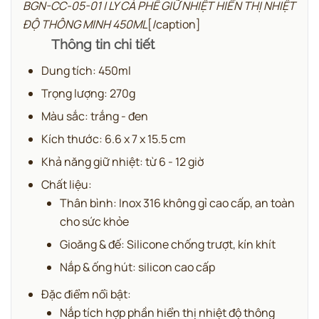
BGN-CC-05-01 | LY CÀ PHÊ GIỮ NHIỆT HIỂN THỊ NHIỆT
ĐỘ THÔNG MINH 450ML
[/caption]
Thông tin chi tiết
Dung tích: 450ml
Trọng lượng: 270g
Màu sắc: trắng - đen
Kích thước: 6.6 x 7 x 15.5 cm
Khả năng giữ nhiệt: từ 6 - 12 giờ
Chất liệu:
Thân bình: Inox 316 không gỉ cao cấp, an toàn
cho sức khỏe
Gioăng & đế: Silicone chống trượt, kín khít
Nắp & ống hút: silicon cao cấp
Đặc điểm nổi bật:
Nắp tích hợp phần hiển thị nhiệt độ thông