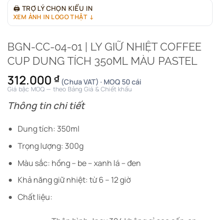
🖨
TRỢ LÝ CHỌN KIỂU IN
XEM ẢNH IN LOGO THẬT ↓
BGN-CC-04-01 | LY GIỮ NHIỆT COFFEE
CUP DUNG TÍCH 350ML MÀU PASTEL
312.000
₫
(Chưa VAT) · MOQ 50 cái
Giá bậc MOQ — theo Bảng Giá & Chiết khấu
Thông tin chi tiết
Dung tích: 350ml
Trọng lượng: 300g
Màu sắc: hồng – be – xanh lá – đen
Khả năng giữ nhiệt: từ 6 – 12 giờ
Chất liệu: