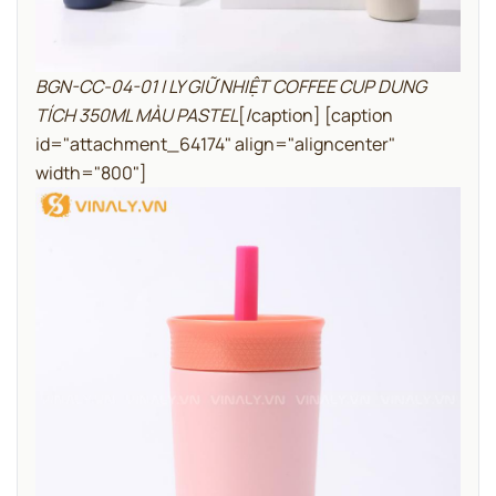
BGN-CC-04-01 | LY GIỮ NHIỆT COFFEE CUP DUNG
TÍCH 350ML MÀU PASTEL
[/caption] [caption
id="attachment_64174" align="aligncenter"
width="800"]