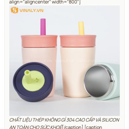
align="aligncenter" width="800"]
CHẤT LIỆU THÉP KHÔNG GỈ 304 CAO CẤP VÀ SILICON
AN TOÀN CHO SỨC KHOẺ
[/caption] [caption