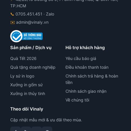
n
sản
TP.HCM
hẩm
phẩm
📞
0705.451.451
· Zalo
✉️
admin@vinaly.vn
Sản phẩm / Dịch vụ
Hỗ trợ khách hàng
Quà Tết 2026
Yêu cầu báo giá
Quà tặng doanh nghiệp
Điều khoản thanh toán
Ly sứ in logo
Chính sách trả hàng & hoàn
tiền
Xưởng in gốm sứ
Chính sách giao nhận
Xưởng in thủy tinh
Về chúng tôi
Theo dõi Vinaly
Cập nhật mẫu mới & ưu đãi theo mùa.