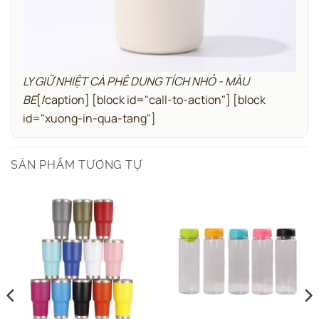
LY GIỮ NHIỆT CÀ PHÊ DUNG TÍCH NHỎ - MÀU
BE
[/caption]
[block id="call-to-action"]
[block
id="xuong-in-qua-tang"]
SẢN PHẨM TƯƠNG TỰ