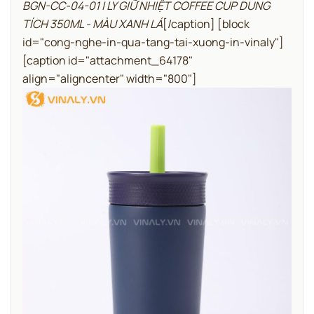
BGN-CC-04-01 | LY GIỮ NHIỆT COFFEE CUP DUNG
TÍCH 350ML - MÀU XANH LÁ
[/caption]
[block
id="cong-nghe-in-qua-tang-tai-xuong-in-vinaly"]
[caption id="attachment_64178"
align="aligncenter" width="800"]