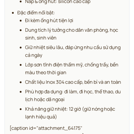
Nắp & ống hút: silicon cao cấp
Đặc điểm nổi bật:
Đi kèm ống hút tiện lợi
Dung tích lý tưởng cho dân văn phòng, học
sinh, sinh viên
Giữ nhiệt siêu lâu, đáp ứng nhu cầu sử dụng
cả ngày
Lớp sơn tĩnh điện thẩm mỹ, chống trầy, bền
màu theo thời gian
Chất liệu Inox 304 cao cấp, bền bỉ và an toàn
Phù hợp đa dụng: đi làm, đi học, thể thao, du
lịch hoặc dã ngoại
Khả năng giữ nhiệt: 12 giờ (giữ nóng hoặc
lạnh hiệu quả)
[caption id="attachment_64175"