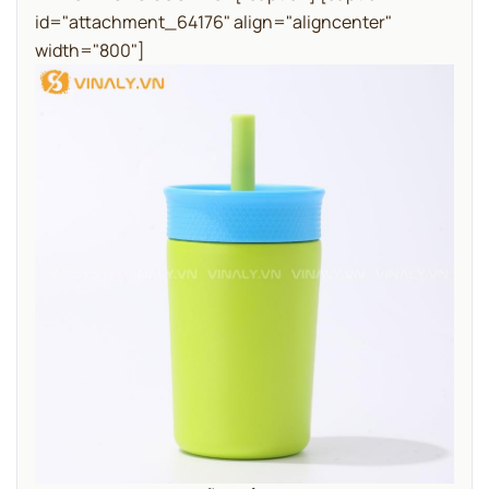
id="attachment_64176" align="aligncenter"
width="800"]