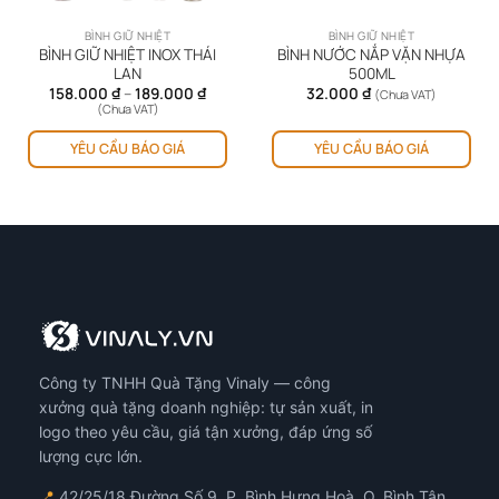
BÌNH GIỮ NHIỆT
BÌNH GIỮ NHIỆT
BÌNH GIỮ NHIỆT INOX THÁI
BÌNH NƯỚC NẮP VẶN NHỰA
LAN
500ML
Khoảng
158.000
₫
–
189.000
₫
32.000
₫
(Chưa VAT)
giá:
(Chưa VAT)
từ
ản
Sản
158.000 ₫
YÊU CẦU BÁO GIÁ
YÊU CẦU BÁO GIÁ
hẩm
phẩm
đến
189.000 ₫
y
này
ó
có
iều
nhiều
ến
biến
ể.
thể.
ác
Các
y
tùy
họn
chọn
ó
có
Công ty TNHH Quà Tặng Vinaly — công
ể
thể
ược
được
xưởng quà tặng doanh nghiệp: tự sản xuất, in
họn
chọn
logo theo yêu cầu, giá tận xưởng, đáp ứng số
ên
trên
lượng cực lớn.
ang
trang
📍
42/25/18 Đường Số 9, P. Bình Hưng Hoà, Q. Bình Tân,