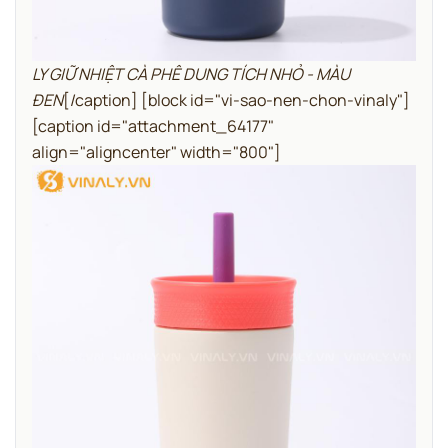
LY GIỮ NHIỆT CÀ PHÊ DUNG TÍCH NHỎ - MÀU
ĐEN
[/caption]
[block id="vi-sao-nen-chon-vinaly"]
[caption id="attachment_64177"
align="aligncenter" width="800"]