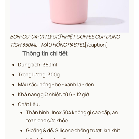
BGN-CC-04-01 | LY GIỮ NHIỆT COFFEE CUP DUNG
TÍCH 350ML - MÀU HỒNG PASTEL
[/caption]
Thông tin chi tiết
Dung tích: 350ml
Trọng lượng: 300g
Màu sắc: hồng - be - xanh lá - đen
Khả năng giữ nhiệt: từ 6 - 12 giờ
Chất liệu:
Thân bình: Inox 304 không gỉ cao cấp, an
toàn cho sức khỏe
Gioăng & đế: Silicone chống trượt, kín khít