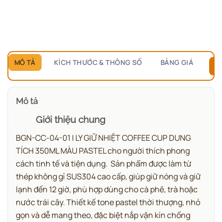
bảng giá.
Chỉ hỏi
1 lần duy nhất
, các sản phẩm sau tự mở.
MÔ TẢ
KÍCH THƯỚC & THÔNG SỐ
BẢNG GIÁ
B
Mô tả
Giới thiệu chung
BGN-CC-04-01 | LY GIỮ NHIỆT COFFEE CUP DUNG
TÍCH 350ML MÀU PASTEL cho người thích phong
cách tinh tế và tiện dụng.
Sản phẩm được làm từ
thép không gỉ SUS304 cao cấp, giúp giữ nóng và giữ
lạnh đến 12 giờ, phù hợp dùng cho cà phê, trà hoặc
nước trái cây. Thiết kế tone pastel thời thượng, nhỏ
gọn và dễ mang theo, đặc biệt nắp vặn kín chống