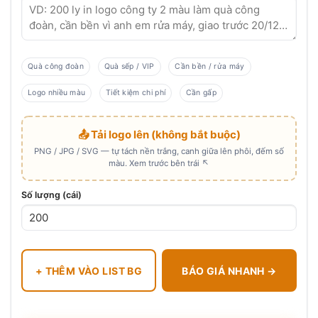
Quà công đoàn
Quà sếp / VIP
Cần bền / rửa máy
Logo nhiều màu
Tiết kiệm chi phí
Cần gấp
📤 Tải logo lên (không bắt buộc)
PNG / JPG / SVG — tự tách nền trắng, canh giữa lên phôi, đếm số
màu. Xem trước bên trái ↖
Số lượng (cái)
+ THÊM VÀO LIST BG
BÁO GIÁ NHANH →