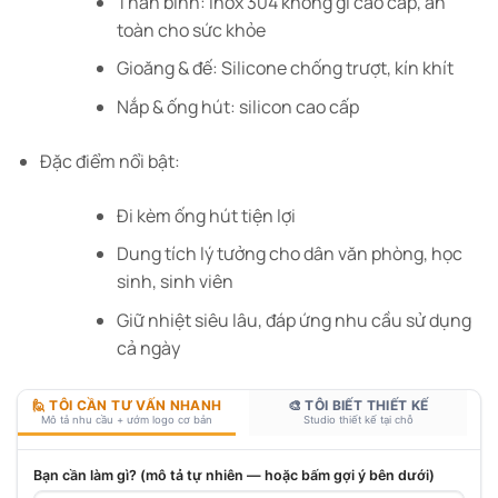
Thân bình: Inox 304 không gỉ cao cấp, an
toàn cho sức khỏe
Gioăng & đế: Silicone chống trượt, kín khít
Nắp & ống hút: silicon cao cấp
Đặc điểm nổi bật:
Đi kèm ống hút tiện lợi
Dung tích lý tưởng cho dân văn phòng, học
sinh, sinh viên
Giữ nhiệt siêu lâu, đáp ứng nhu cầu sử dụng
cả ngày
🙋 TÔI CẦN TƯ VẤN NHANH
🎨 TÔI BIẾT THIẾT KẾ
Mô tả nhu cầu + ướm logo cơ bản
Studio thiết kế tại chỗ
Bạn cần làm gì? (mô tả tự nhiên — hoặc bấm gợi ý bên dưới)